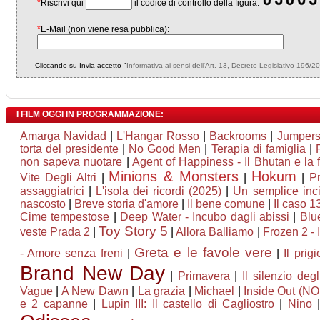
*
Riscrivi qui
il codice di controllo della figura:
*
E-Mail (non viene resa pubblica):
Cliccando su Invia accetto "
Informativa ai sensi dell'Art. 13, Decreto Legislativo 196/2
I FILM OGGI IN PROGRAMMAZIONE:
Amarga Navidad
|
L'Hangar Rosso
|
Backrooms
|
Jumpers 
torta del presidente
|
No Good Men
|
Terapia di famiglia
|
non sapeva nuotare
|
Agent of Happiness - Il Bhutan e la f
Minions & Monsters
Hokum
Vite Degli Altri
|
|
|
Pr
assaggiatrici
|
L'isola dei ricordi (2025)
|
Un semplice inc
nascosto
|
Breve storia d'amore
|
Il bene comune
|
Il caso 1
Cime tempestose
|
Deep Water - Incubo dagli abissi
|
Blu
Toy Story 5
veste Prada 2
|
|
Allora Balliamo
|
Frozen 2 - 
Greta e le favole vere
- Amore senza freni
|
|
Il prig
Brand New Day
|
Primavera
|
Il silenzio degli
Vague
|
A New Dawn
|
La grazia
|
Michael
|
Inside Out (NO
e 2 capanne
|
Lupin III: Il castello di Cagliostro
|
Nino