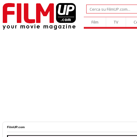
Film
TV
C
FilmUP.com