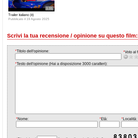
1:31
Trailer italiano (it)
Pubblicato il 19 Agosto 2025
Scrivi la tua recensione / opinione su questo film:
*
Titolo dell'opinione:
*
Voto al f
*
Testo dell'opinione (Hai a disposizione 3000 caratteri):
*
Nome:
*
Età:
*
Località: