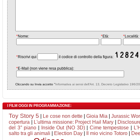
*
Nome:
*
Età:
*
Località:
*
Riscrivi qui
il codice di controllo della figura:
*
E-Mail (non viene resa pubblica):
Cliccando su Invia accetto "
Informativa ai sensi dell'Art. 13, Decreto Legislativo 196/2
I FILM OGGI IN PROGRAMMAZIONE:
Toy Story 5
|
Le cose non dette
|
Gioia Mia
|
Jurassic Worl
copertura
|
L'ultima missione: Project Hail Mary
|
Disclosur
del 3° piano
|
Inside Out (NO 3D)
|
Cime tempestose
|
L'
salto tra gli animali
|
Election Day
|
Il mio vicino Totoro
|
Dee