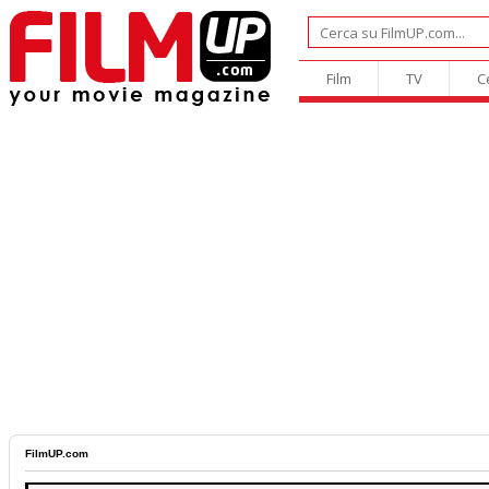
Film
TV
C
FilmUP.com