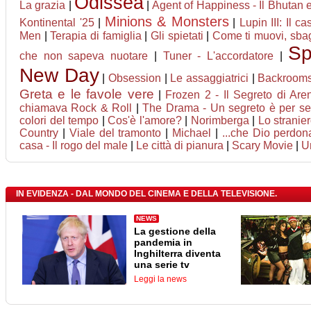
Odissea
La grazia
|
|
Agent of Happiness - Il Bhutan e 
Minions & Monsters
Kontinental '25
|
|
Lupin III: Il c
Men
|
Terapia di famiglia
|
Gli spietati
|
Come ti muovi, sbag
Sp
che non sapeva nuotare
|
Tuner - L'accordatore
|
New Day
|
Obsession
|
Le assaggiatrici
|
Backroom
Greta e le favole vere
|
Frozen 2 - Il Segreto di Are
chiamava Rock & Roll
|
The Drama - Un segreto è per s
colori del tempo
|
Cos'è l'amore?
|
Norimberga
|
Lo stranie
Country
|
Viale del tramonto
|
Michael
|
...che Dio perdona
casa - Il rogo del male
|
Le città di pianura
|
Scary Movie
|
U
IN EVIDENZA - DAL MONDO DEL CINEMA E DELLA TELEVISIONE.
NEWS
La gestione della
pandemia in
Inghilterra diventa
una serie tv
Leggi la news