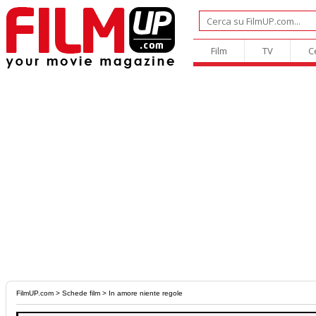
Film
TV
C
FilmUP.com
>
Schede film
> In amore niente regole