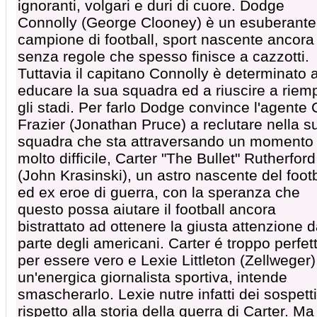
ignoranti, volgari e duri di cuore. Dodge
Connolly (George Clooney) è un esuberante
campione di football, sport nascente ancora
senza regole che spesso finisce a cazzotti.
Tuttavia il capitano Connolly è determinato 
educare la sua squadra ed a riuscire a riem
gli stadi. Per farlo Dodge convince l'agente
Frazier (Jonathan Pruce) a reclutare nella s
squadra che sta attraversando un momento
molto difficile, Carter "The Bullet" Rutherford
(John Krasinski), un astro nascente del footb
ed ex eroe di guerra, con la speranza che
questo possa aiutare il football ancora
bistrattato ad ottenere la giusta attenzione 
parte degli americani. Carter é troppo perfet
per essere vero e Lexie Littleton (Zellweger)
un'energica giornalista sportiva, intende
smascherarlo. Lexie nutre infatti dei sospetti
rispetto alla storia della guerra di Carter. Ma