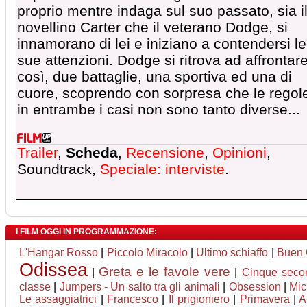
proprio mentre indaga sul suo passato, sia i
novellino Carter che il veterano Dodge, si
innamorano di lei e iniziano a contendersi le
sue attenzioni. Dodge si ritrova ad affrontar
così, due battaglie, una sportiva ed una di
cuore, scoprendo con sorpresa che le regol
in entrambe i casi non sono tanto diverse...
Trailer
,
Scheda
,
Recensione
,
Opinioni
,
Soundtrack,
Speciale: interviste
.
I FILM OGGI IN PROGRAMMAZIONE:
L'Hangar Rosso
|
Piccolo Miracolo
|
Ultimo schiaffo
|
Buen
Odissea
Greta e le favole vere
|
|
Cinque seco
classe
|
Jumpers - Un salto tra gli animali
|
Obsession
|
Mic
Le assaggiatrici
|
Francesco
|
Il prigioniero
|
Primavera
|
A