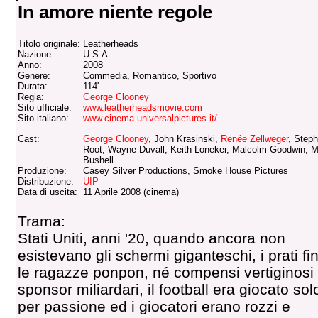
In amore niente regole
Titolo originale:
Leatherheads
Nazione:
U.S.A.
Anno:
2008
Genere:
Commedia, Romantico, Sportivo
Durata:
114'
Regia:
George Clooney
Sito ufficiale:
www.leatherheadsmovie.com
Sito italiano:
www.cinema.universalpictures.it/...
Cast:
George Clooney
, John Krasinski,
Renée Zellweger
, Step
Root, Wayne Duvall, Keith Loneker, Malcolm Goodwin, M
Bushell
Produzione:
Casey Silver Productions, Smoke House Pictures
Distribuzione:
UIP
Data di uscita:
11 Aprile 2008 (cinema)
Trama:
Stati Uniti, anni '20, quando ancora non
esistevano gli schermi giganteschi, i prati fin
le ragazze ponpon, né compensi vertiginosi
sponsor miliardari, il football era giocato sol
per passione ed i giocatori erano rozzi e