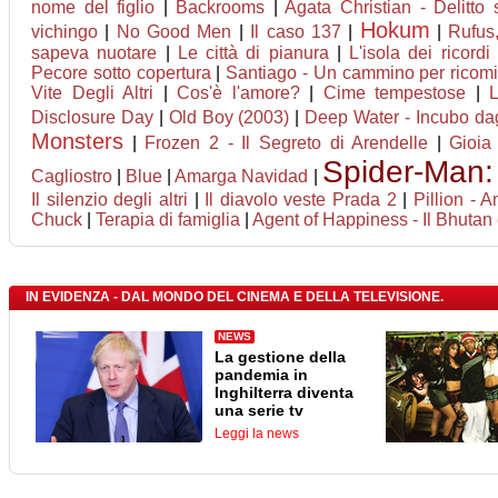
nome del figlio
|
Backrooms
|
Agata Christian - Delitto 
Hokum
vichingo
|
No Good Men
|
Il caso 137
|
|
Rufus
sapeva nuotare
|
Le città di pianura
|
L'isola dei ricordi
Pecore sotto copertura
|
Santiago - Un cammino per ricomi
Vite Degli Altri
|
Cos'è l'amore?
|
Cime tempestose
|
Disclosure Day
|
Old Boy (2003)
|
Deep Water - Incubo dag
Monsters
|
Frozen 2 - Il Segreto di Arendelle
|
Gioia
Spider-Man
Cagliostro
|
Blue
|
Amarga Navidad
|
Il silenzio degli altri
|
Il diavolo veste Prada 2
|
Pillion - 
Chuck
|
Terapia di famiglia
|
Agent of Happiness - Il Bhutan e
IN EVIDENZA - DAL MONDO DEL CINEMA E DELLA TELEVISIONE.
NEWS
La gestione della
pandemia in
Inghilterra diventa
una serie tv
Leggi la news