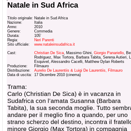
Natale in Sud Africa
Titolo originale:
Natale in Sud Africa
Nazione:
Italia
Anno:
2010
Genere:
Commedia
Durata:
105'
Regia:
Neri Parenti
Sito ufficiale:
www.nataleinsudafrica.it
Cast:
Christian De Sica
, Massimo Ghini,
Giorgio Panariello
, Be
Rodriguez, Max Tortora, Barbara Tabita, Serena Autieri, 
Esquivel, Alessandro Cacelli, Matthew Dylan Roberts
Produzione:
Filmauro
Distribuzione:
Aurelio De Laurentiis & Luigi De Laurentiis, Filmauro
Data di uscita:
17 Dicembre 2010 (cinema)
Trama:
Carlo (Christian De Sica) è in vacanza in
Sudafrica con l’amata Susanna (Barbara
Tabita), la sua seconda moglie. Tutto sembr
andare per il meglio fino a quando, per uno
strano scherzo del destino, incontra il fratell
minore Giorgio (Max Tortora) in compagnia