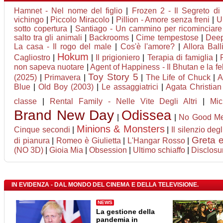
Hamnet - Nel nome del figlio
|
Frozen 2 - Il Segreto di
vichingo
|
Piccolo Miracolo
|
Pillion - Amore senza freni
|
U
sotto copertura
|
Santiago - Un cammino per ricominciare
salto tra gli animali
|
Backrooms
|
Cime tempestose
|
Deep
La casa - Il rogo del male
|
Cos'è l'amore?
|
Allora Bal
Hokum
Cagliostro
|
|
Il prigioniero
|
Terapia di famiglia
|
non sapeva nuotare
|
Agent of Happiness - Il Bhutan e la fel
Toy Story 5
(2025)
|
Primavera
|
|
The Life of Chuck
|
A
Blue
|
Old Boy (2003)
|
Le assaggiatrici
|
Agata Christian 
classe
|
Rental Family - Nelle Vite Degli Altri
|
Mic
Brand New Day
Odissea
|
|
No Good M
Minions & Monsters
Cinque secondi
|
|
Il silenzio degli
Greta e
di pianura
|
Romeo è Giulietta
|
L'Hangar Rosso
|
(NO 3D)
|
Gioia Mia
|
Obsession
|
Ultimo schiaffo
|
Disclosu
IN EVIDENZA - DAL MONDO DEL CINEMA E DELLA TELEVISIONE.
NEWS
La gestione della
pandemia in