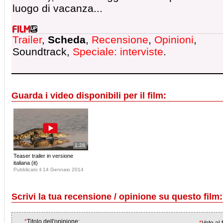
luogo di vacanza...
Trailer
,
Scheda
,
Recensione
,
Opinioni
,
Soundtrack,
Speciale: interviste
.
Guarda i video disponibili per il film:
1:28
Teaser trailer in versione
italiana (it)
Pubblicato il 14 Gennaio 2014
Scrivi la tua recensione / opinione su questo film:
*
Titolo dell'opinione: