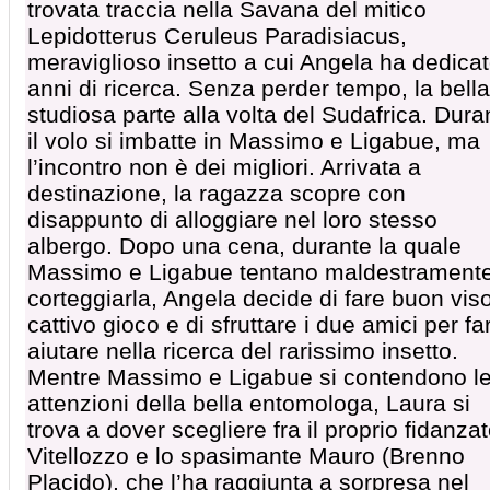
trovata traccia nella Savana del mitico
Lepidotterus Ceruleus Paradisiacus,
meraviglioso insetto a cui Angela ha dedica
anni di ricerca. Senza perder tempo, la bella
studiosa parte alla volta del Sudafrica. Dura
il volo si imbatte in Massimo e Ligabue, ma
l’incontro non è dei migliori. Arrivata a
destinazione, la ragazza scopre con
disappunto di alloggiare nel loro stesso
albergo. Dopo una cena, durante la quale
Massimo e Ligabue tentano maldestramente
corteggiarla, Angela decide di fare buon vis
cattivo gioco e di sfruttare i due amici per fa
aiutare nella ricerca del rarissimo insetto.
Mentre Massimo e Ligabue si contendono l
attenzioni della bella entomologa, Laura si
trova a dover scegliere fra il proprio fidanza
Vitellozzo e lo spasimante Mauro (Brenno
Placido), che l’ha raggiunta a sorpresa nel