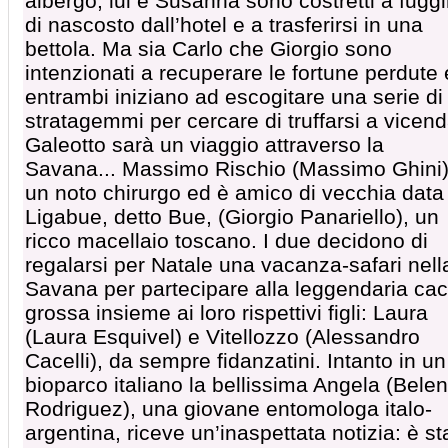
albergo, lui e Susanna sono costretti a fuggi
di nascosto dall’hotel e a trasferirsi in una
bettola. Ma sia Carlo che Giorgio sono
intenzionati a recuperare le fortune perdute
entrambi iniziano ad escogitare una serie di
stratagemmi per cercare di truffarsi a vicend
Galeotto sarà un viaggio attraverso la
Savana... Massimo Rischio (Massimo Ghini)
un noto chirurgo ed è amico di vecchia data 
Ligabue, detto Bue, (Giorgio Panariello), un
ricco macellaio toscano. I due decidono di
regalarsi per Natale una vacanza-safari nell
Savana per partecipare alla leggendaria cac
grossa insieme ai loro rispettivi figli: Laura
(Laura Esquivel) e Vitellozzo (Alessandro
Cacelli), da sempre fidanzatini. Intanto in un
bioparco italiano la bellissima Angela (Belen
Rodriguez), una giovane entomologa italo-
argentina, riceve un’inaspettata notizia: è st