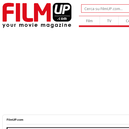
Film
TV
C
FilmUP.com