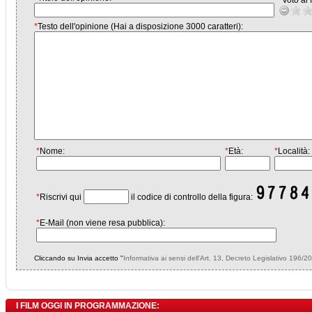
*
Voto al f
*
Testo dell'opinione (Hai a disposizione 3000 caratteri):
*
Nome:
*
Età:
*
Località:
*
Riscrivi qui
il codice di controllo della figura:
*
E-Mail (non viene resa pubblica):
Cliccando su Invia accetto "
Informativa ai sensi dell'Art. 13, Decreto Legislativo 196/2
I FILM OGGI IN PROGRAMMAZIONE: