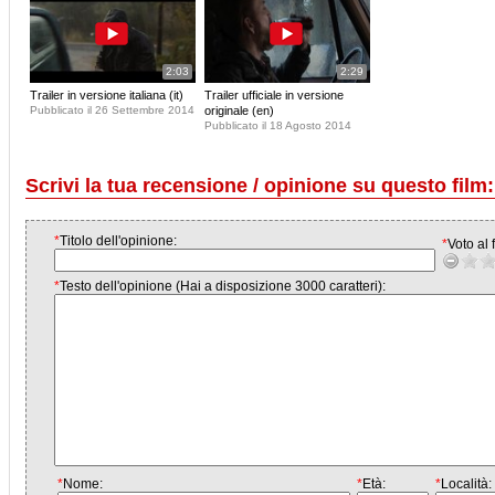
2:03
2:29
Trailer in versione italiana (it)
Trailer ufficiale in versione
Pubblicato il 26 Settembre 2014
originale (en)
Pubblicato il 18 Agosto 2014
Scrivi la tua recensione / opinione su questo film:
*
Titolo dell'opinione:
*
Voto al f
*
Testo dell'opinione (Hai a disposizione 3000 caratteri):
*
Nome:
*
Età:
*
Località: