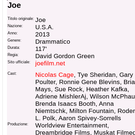
Joe
Titolo originale:
Joe
Nazione:
U.S.A.
Anno:
2013
Genere:
Drammatico
Durata:
117'
Regia:
David Gordon Green
Sito ufficiale:
joefilm.net
Cast:
Nicolas Cage
, Tye Sheridan, Gary
Poulter, Ronnie Gene Blevins, Bri
Mays, Sue Rock, Heather Kafka,
Adriene MishlerAj, Wilson McPhau
Brenda Isaacs Booth, Anna
Niemtschk, Milton Fountain, Roder
L. Polk, Aaron Spivey-Sorrells
Produzione:
Worldview Entertainment,
Dreambridge Films, Muskat Filme