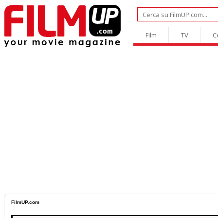
Film
TV
C
FilmUP.com