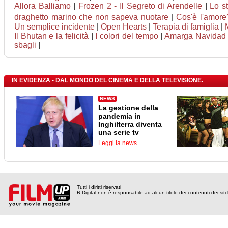
Allora Balliamo
|
Frozen 2 - Il Segreto di Arendelle
|
Lo s
draghetto marino che non sapeva nuotare
|
Cos'è l'amore
Un semplice incidente
|
Open Hearts
|
Terapia di famiglia
|
Il Bhutan e la felicità
|
I colori del tempo
|
Amarga Navidad
sbagli
|
IN EVIDENZA - DAL MONDO DEL CINEMA E DELLA TELEVISIONE.
NEWS
La gestione della
pandemia in
Inghilterra diventa
una serie tv
Leggi la news
Tutti i diritti riservati
R Digital non è responsabile ad alcun titolo dei contenuti dei siti l