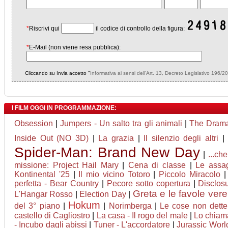
*
Riscrivi qui
il codice di controllo della figura:
*
E-Mail (non viene resa pubblica):
Cliccando su Invia accetto "
Informativa ai sensi dell'Art. 13, Decreto Legislativo 196/2
I FILM OGGI IN PROGRAMMAZIONE:
Obsession
|
Jumpers - Un salto tra gli animali
|
The Drama
Inside Out (NO 3D)
|
La grazia
|
Il silenzio degli altri
Spider-Man: Brand New Day
|
...ch
missione: Project Hail Mary
|
Cena di classe
|
Le assag
Kontinental '25
|
Il mio vicino Totoro
|
Piccolo Miracolo
perfetta - Bear Country
|
Pecore sotto copertura
|
Disclos
Greta e le favole vere
L'Hangar Rosso
|
Election Day
|
Hokum
del 3° piano
|
|
Norimberga
|
Le cose non dette
castello di Cagliostro
|
La casa - Il rogo del male
|
Lo chiam
- Incubo dagli abissi
|
Tuner - L'accordatore
|
Jurassic World