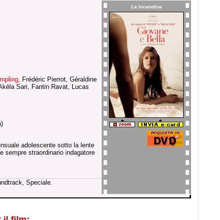
La locandina
ampling
, Frédéric Pierrot, Géraldine
 Akéla Sari, Fantin Ravat, Lucas
)
ensuale adolescente sotto la lente
me sempre straordinario indagatore
undtrack, Speciale.
il film: