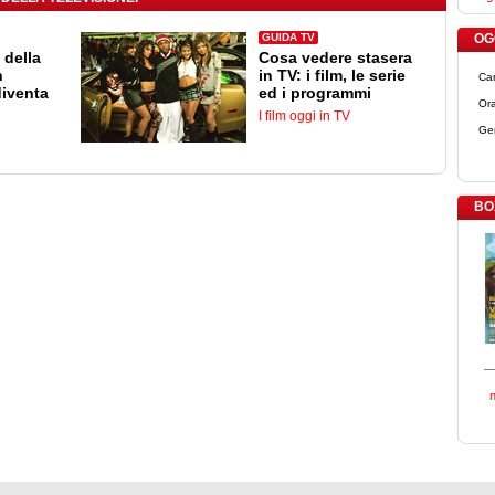
GUIDA TV
OGG
 della
Cosa vedere stasera
n
in TV: i film, le serie
Ca
diventa
ed i programmi
Ora
I film oggi in TV
Ge
BO