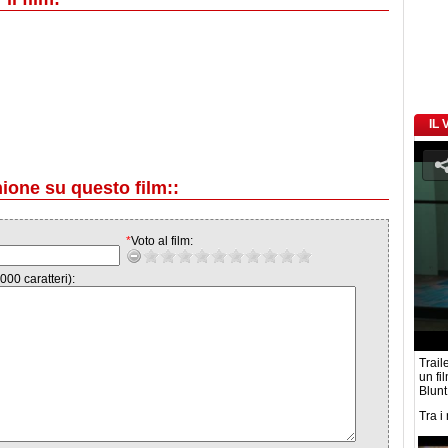
IL
nione su questo film::
*
Voto al film:
000 caratteri):
Traile
un fi
Blunt
Tra i