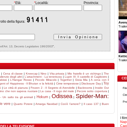
*
Età:
*
Località:
Provincia:
rollo della figura:
Aven
Trailer
dell'Art. 13, Decreto Legislativo 196/2003
".
Ketti
Trailer
o
|
Cena di classe
|
Kneecap
|
Nino
|
Vita privata
|
Mio fratello è un vichingo
|
The
 silenzio degli altri
|
L'attachment - La tenerezza
|
Lupin III: Il castello di Cagliostro
|
CE
bissi
|
L'Hangar Rosso
|
Piccolo Miracolo
|
Together
|
Gioia Mia
|
A cena con il
Toy
gent of Happiness - Il Bhutan e la felicità
|
Cime tempestose
|
Disclosure Day
|
s
|
Le città di pianura
|
Frozen 2 - Il Segreto di Arendelle
|
Backrooms
|
Inside Out
Fil
arino che non sapeva nuotare
|
La casa - Il rogo del male
|
Pecore sotto copertura
|
Spider-Man:
Odissea
Cit
Hokum
 Un salto tra gli animali
|
|
|
Pro
le vere
|
Quarto Potere
|
Amarga Navidad
|
Cos'è l'amore?
|
Il caso 137
|
Buen
I fi
Napo
Cagl
 DELLA TELEVISIONE.