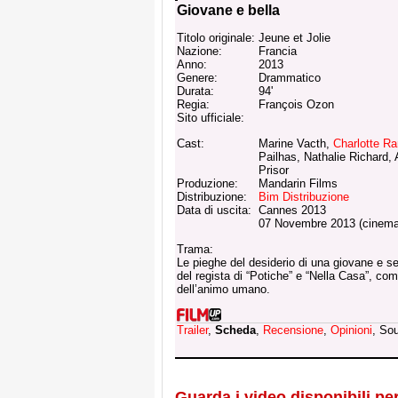
Giovane e bella
Titolo originale:
Jeune et Jolie
Nazione:
Francia
Anno:
2013
Genere:
Drammatico
Durata:
94'
Regia:
François Ozon
Sito ufficiale:
Cast:
Marine Vacth,
Charlotte R
Pailhas, Nathalie Richard,
Prisor
Produzione:
Mandarin Films
Distribuzione:
Bim Distribuzione
Data di uscita:
Cannes 2013
07 Novembre 2013 (cinema
Trama:
Le pieghe del desiderio di una giovane e s
del regista di “Potiche” e “Nella Casa”, co
dell’animo umano.
Trailer
,
Scheda
,
Recensione
,
Opinioni
, So
Guarda i video disponibili per 