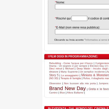
*
Nome:
*
Riscrivi qui
il codice di cont
*
E-Mail (non viene resa pubblica):
Cliccando su Invia accetto "
Informativa ai sensi 
I FILM OGGI IN PROGRAMMAZIONE:
Rebuilding - Come l'acqua per il fuoco
|
Il prigionier
Drama - Un segreto è per sempre
|
Election Day
|
Il
Dieci minuti
|
Michael
|
Deep Water - Incubo dagli a
dittatore
|
Marty Supreme
|
Un semplice incidente
|
A
Minions & Monster
Story 5
|
Le assaggiatrici
|
(NO 3D)
|
Terapia di famiglia
|
Rufus, il draghetto m
Obsession
|
Non bussare alla mia porta
|
Jumpers -
Brand New Day
Greta e le favo
|
Camino
|
Blue
|
Allora Balliamo
|
IN EVIDENZA - DAL MONDO DEL CINEMA E