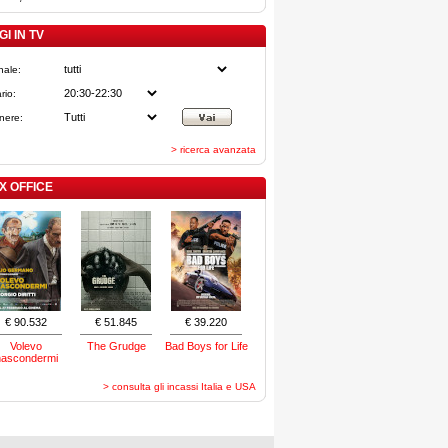
I IN TV
nale:
rio:
nere:
> ricerca avanzata
X OFFICE
€ 90.532
€ 51.845
€ 39.220
Volevo
The Grudge
Bad Boys for Life
nascondermi
> consulta gli incassi Italia e USA