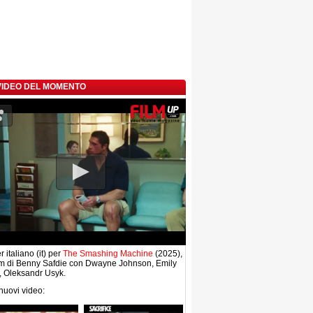
 VIDEO DEL MOMENTO
r italiano (it) per
The Smashing Machine
(2025),
lm di Benny Safdie con Dwayne Johnson, Emily
, Oleksandr Usyk.
 nuovi video: