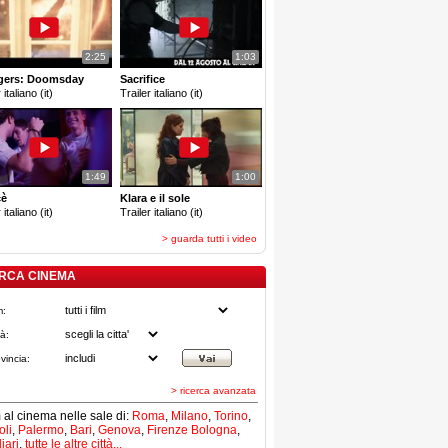
2:25
1:03
gers: Doomsday
Sacrifice
 italiano (it)
Trailer italiano (it)
1:49
1:00
cè
Klara e il sole
 italiano (it)
Trailer italiano (it)
> guarda tutti i video
RCA CINEMA
m:
tà:
vincia:
> ricerca avanzata
lm al cinema nelle sale di:
Roma
,
Milano
,
Torino
,
li
,
Palermo
,
Bari
,
Genova
,
Firenze
Bologna
,
iari
,
tutte le altre città...