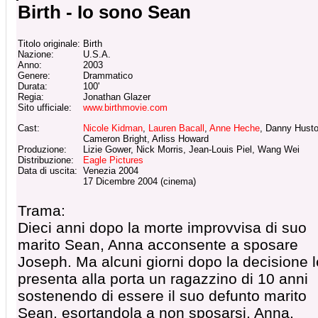
Birth - Io sono Sean
Titolo originale:
Birth
Nazione:
U.S.A.
Anno:
2003
Genere:
Drammatico
Durata:
100'
Regia:
Jonathan Glazer
Sito ufficiale:
www.birthmovie.com
Cast:
Nicole Kidman
,
Lauren Bacall
,
Anne Heche
, Danny Husto
Cameron Bright, Arliss Howard
Produzione:
Lizie Gower, Nick Morris, Jean-Louis Piel, Wang Wei
Distribuzione:
Eagle Pictures
Data di uscita:
Venezia 2004
17 Dicembre 2004 (cinema)
Trama:
Dieci anni dopo la morte improvvisa di suo
marito Sean, Anna acconsente a sposare
Joseph. Ma alcuni giorni dopo la decisione l
presenta alla porta un ragazzino di 10 anni
sostenendo di essere il suo defunto marito
Sean, esortandola a non sposarsi. Anna,