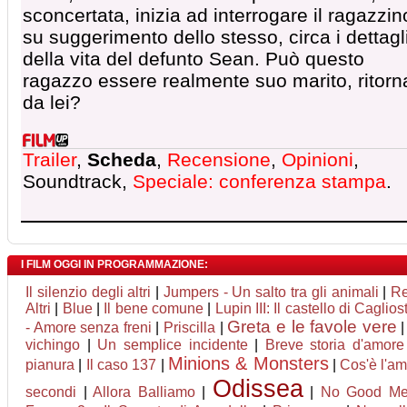
sconcertata, inizia ad interrogare il ragazzin
su suggerimento dello stesso, circa i dettagl
della vita del defunto Sean. Può questo
ragazzo essere realmente suo marito, ritorn
da lei?
Trailer
,
Scheda
,
Recensione
,
Opinioni
,
Soundtrack,
Speciale: conferenza stampa
.
I FILM OGGI IN PROGRAMMAZIONE:
Il silenzio degli altri
|
Jumpers - Un salto tra gli animali
|
Re
Altri
|
Blue
|
Il bene comune
|
Lupin III: Il castello di Caglios
Greta e le favole vere
- Amore senza freni
|
Priscilla
|
vichingo
|
Un semplice incidente
|
Breve storia d'amore
Minions & Monsters
pianura
|
Il caso 137
|
|
Cos'è l'a
Odissea
secondi
|
Allora Balliamo
|
|
No Good M