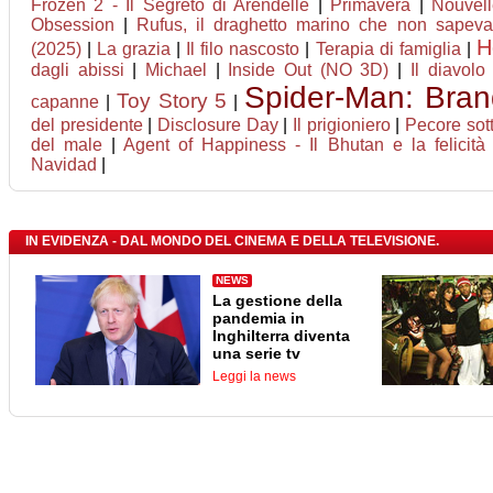
Frozen 2 - Il Segreto di Arendelle
|
Primavera
|
Nouvel
Obsession
|
Rufus, il draghetto marino che non sapeva
H
(2025)
|
La grazia
|
Il filo nascosto
|
Terapia di famiglia
|
dagli abissi
|
Michael
|
Inside Out (NO 3D)
|
Il diavol
Spider-Man: Bra
Toy Story 5
capanne
|
|
del presidente
|
Disclosure Day
|
Il prigioniero
|
Pecore sot
del male
|
Agent of Happiness - Il Bhutan e la felicità
Navidad
|
IN EVIDENZA - DAL MONDO DEL CINEMA E DELLA TELEVISIONE.
NEWS
La gestione della
pandemia in
Inghilterra diventa
una serie tv
Leggi la news