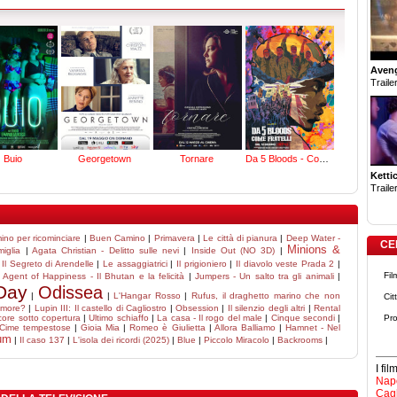
Aven
Trailer
Buio
Georgetown
Tornare
Da 5 Bloods - Come fratelli
Ketti
Trailer
no per ricominciare
|
Buen Camino
|
Primavera
|
Le città di pianura
|
Deep Water -
CE
Minions &
miglia
|
Agata Christian - Delitto sulle nevi
|
Inside Out (NO 3D)
|
 Il Segreto di Arendelle
|
Le assaggiatrici
|
Il prigioniero
|
Il diavolo veste Prada 2
|
Fil
|
Agent of Happiness - Il Bhutan e la felicità
|
Jumpers - Un salto tra gli animali
|
Day
Odissea
|
|
L'Hangar Rosso
|
Rufus, il draghetto marino che non
Cit
amore?
|
Lupin III: Il castello di Cagliostro
|
Obsession
|
Il silenzio degli altri
|
Rental
ore sotto copertura
|
Ultimo schiaffo
|
La casa - Il rogo del male
|
Cinque secondi
|
Pro
Cime tempestose
|
Gioia Mia
|
Romeo è Giulietta
|
Allora Balliamo
|
Hamnet - Nel
um
|
Il caso 137
|
L'isola dei ricordi (2025)
|
Blue
|
Piccolo Miracolo
|
Backrooms
|
I fi
Napo
Cagl