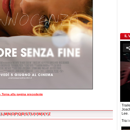
IL
« Torna alla pagina precedente
Traile
Joach
Lee.
K
|
L
|
M
|
N
|
O
|
P
|
Q
|
R
|
S
|
T
|
U
|
V
|
W
|
X
|
Y
|
Z
Tra i