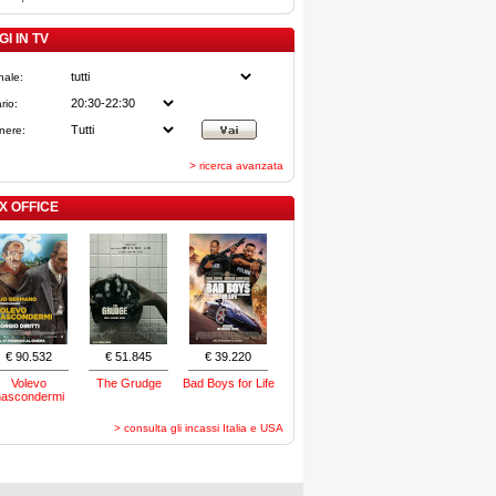
I IN TV
nale:
rio:
nere:
> ricerca avanzata
X OFFICE
€ 90.532
€ 51.845
€ 39.220
Volevo
The Grudge
Bad Boys for Life
nascondermi
> consulta gli incassi Italia e USA