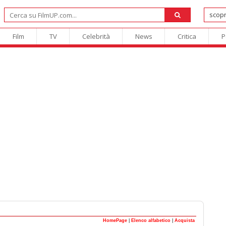
Film
TV
Celebrità
News
Critica
P
HomePage
|
Elenco alfabetico
|
Acquista