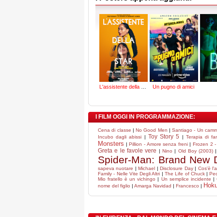
L'assistente della star
Un pugno di amici
I FILM OGGI IN PROGRAMMAZIONE:
Cena di classe
|
No Good Men
|
Santiago - Un cammi
Toy Story 5
Incubo dagli abissi
|
|
Terapia di fa
Monsters
|
Pillion - Amore senza freni
|
Frozen 2 -
Greta e le favole vere
|
Nino
|
Old Boy (2003)
Spider-Man: Brand New 
sapeva nuotare
|
Michael
|
Disclosure Day
|
Cos'è l'
Family - Nelle Vite Degli Altri
|
The Life of Chuck
|
Pec
Mio fratello è un vichingo
|
Un semplice incidente
|
Hok
nome del figlio
|
Amarga Navidad
|
Francesco
|