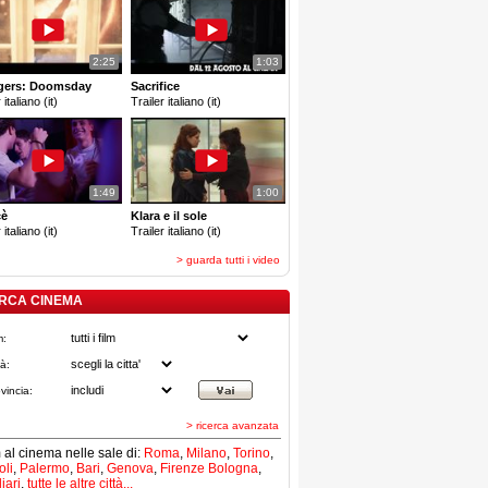
2:25
1:03
gers: Doomsday
Sacrifice
 italiano (it)
Trailer italiano (it)
1:49
1:00
cè
Klara e il sole
 italiano (it)
Trailer italiano (it)
> guarda tutti i video
RCA CINEMA
m:
tà:
vincia:
> ricerca avanzata
lm al cinema nelle sale di:
Roma
,
Milano
,
Torino
,
li
,
Palermo
,
Bari
,
Genova
,
Firenze
Bologna
,
iari
,
tutte le altre città...