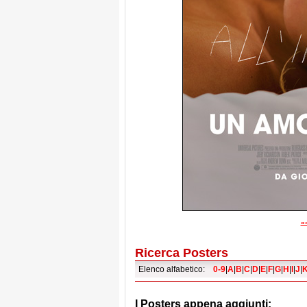
«
Ricerca Posters
Elenco alfabetico:
0-9
|
A
|
B
|
C
|
D
|
E
|
F
|
G
|
H
|
I
|
J
|
I Posters appena aggiunti: