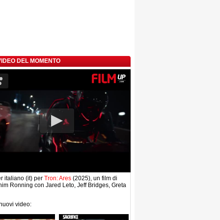
 VIDEO DEL MOMENTO
r italiano (it) per
Tron: Ares
(2025), un film di
im Ronning con Jared Leto, Jeff Bridges, Greta
 nuovi video: