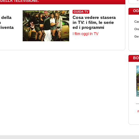
 DELLA TELEVISIONE.
OGG
GUIDA TV
 della
Cosa vedere stasera
n
in TV: i film, le serie
Ca
diventa
ed i programmi
Ora
I film oggi in TV
Ge
BO