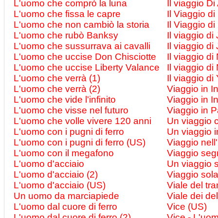
L'uomo che comprò la luna
Il viaggio Di
L'uomo che fissa le capre
Il Viaggio d
L'uomo che non cambiò la storia
Il Viaggio d
L'uomo che rubò Banksy
Il viaggio d
L'uomo che sussurrava ai cavalli
Il viaggio d
L'uomo che uccise Don Chisciotte
Il viaggio d
L'uomo che uccise Liberty Valance
Il viaggio d
L'uomo che verrà (1)
Il viaggio di
L'uomo che verrà (2)
Viaggio in I
L'uomo che vide l'infinito
Viaggio in In
L'uomo che visse nel futuro
Viaggio in 
L'uomo che volle vivere 120 anni
Un viaggio 
L'uomo con i pugni di ferro
Un viaggio i
L'uomo con i pugni di ferro (US)
Viaggio nell
L'uomo con il megafono
Viaggio seg
L'uomo d'acciaio
Un viaggio s
L'uomo d'acciaio (2)
Viaggio sol
L'uomo d'acciaio (US)
Viale del tr
Un uomo da marciapiede
Viale dei deli
L'uomo dal cuore di ferro
Vice (US)
L'uomo dal cuore di ferro (2)
Vice - L'uo