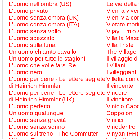
L'uomo nell'ombra (US)
Le vie della
L'uomo privato
Vieni a vive
L'uomo senza ombra (UK)
Vieni via c
L'uomo senza ombra (ITA)
Vietato mori
L'uomo senza volto
Vijay, il mi
L'uomo spezzato
Villa la Mas
L'uomo sulla luna
Villa Triste
Un uomo chiamto cavallo
The Village
Un uomo per tutte le stagioni
Il villaggio 
L'uomo che volle farsi Re
I Villani
L'uomo nero
I villeggianti
L'uomo per bene - Le lettere segrete
Villetta con 
di Heinrich Himmler
Il vincente
L'uomo per bene - Le lettere segrete
Vincere
di Heinrich Himmler (UK)
Il vincitore
L'uomo perfetto
Vinicio Cap
Un uomo qualunque
Coppoloni
L'uomo senza gravità
Vinilici
L'uomo senza sonno
Vinodentro
L'uomo sul treno - The Commuter
Vinyan (FR)