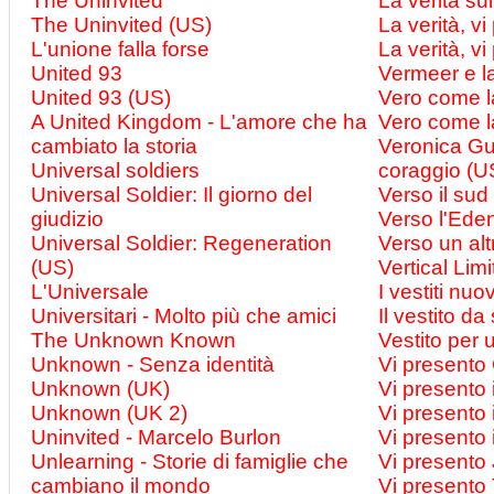
The Uninvited
La verità su
The Uninvited (US)
La verità, v
L'unione falla forse
La verità, v
United 93
Vermeer e l
United 93 (US)
Vero come l
A United Kingdom - L'amore che ha
Vero come l
cambiato la storia
Veronica Gue
Universal soldiers
coraggio (U
Universal Soldier: Il giorno del
Verso il sud
giudizio
Verso l'Ede
Universal Soldier: Regeneration
Verso un alt
(US)
Vertical Limi
L'Universale
I vestiti nuo
Universitari - Molto più che amici
Il vestito d
The Unknown Known
Vestito per 
Unknown - Senza identità
Vi presento
Unknown (UK)
Vi presento 
Unknown (UK 2)
Vi presento i
Uninvited - Marcelo Burlon
Vi presento 
Unlearning - Storie di famiglie che
Vi presento
cambiano il mondo
Vi presento