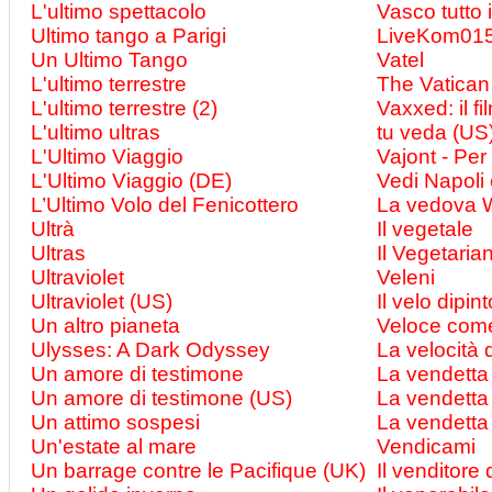
L'ultimo spettacolo
Vasco tutto 
Ultimo tango a Parigi
LiveKom015
Un Ultimo Tango
Vatel
L'ultimo terrestre
The Vatican
L'ultimo terrestre (2)
Vaxxed: il f
L'ultimo ultras
tu veda (US
L'Ultimo Viaggio
Vajont - Pe
L'Ultimo Viaggio (DE)
Vedi Napoli 
L’Ultimo Volo del Fenicottero
La vedova 
Ultrà
Il vegetale
Ultras
Il Vegetaria
Ultraviolet
Veleni
Ultraviolet (US)
Il velo dipint
Un altro pianeta
Veloce come
Ulysses: A Dark Odyssey
La velocità 
Un amore di testimone
La vendetta 
Un amore di testimone (US)
La vendetta
Un attimo sospesi
La vendetta 
Un'estate al mare
Vendicami
Un barrage contre le Pacifique (UK)
Il venditore