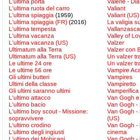
L'ultima porta
Valèrie - Di
L'ultima ruota del carro
Valiant
L'ultima spiaggia
(1959)
Valiant (US)
L'ultima spiaggia (FR)
(2016)
La valigia su
L'ultima tempesta
Vallanzasca 
L'ultima vacanza
Valley of Lo
L'ultima vacanza (US)
Valzer
Ultimatum alla Terra
Valzer con 
Ultimatum alla Terra (US)
Un valzer tra
Le ultime 24 ore
Un valzer tra
Le ultime 56 ore
Vampire Ac
Gli ultimi butteri
Vampires
Ultimi della classe
Vampiretto
Gli ultimi saranno ultimi
Vamperifica
L'ultimo attacco
Van Gogh e 
L'ultimo bacio
Van Gogh - S
L'ultimo boy scout - Missione:
Van Gogh - S
sopravvivere
(US)
L'ultimo crodino
Van Gogh - 
L'ultimo degli ingiusti
cinema
L'ultimo dei Mohicani
Van Gogh - 