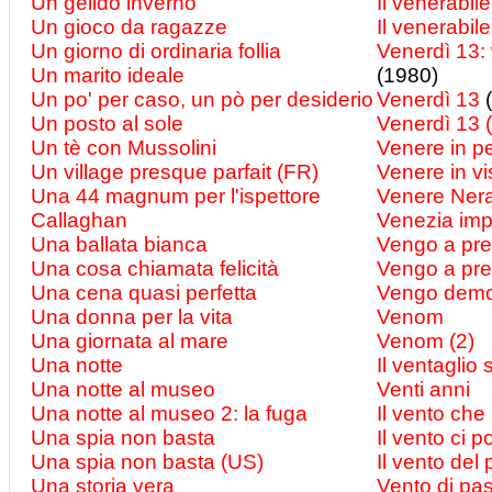
Un gelido inverno
Il venerabil
Un gioco da ragazze
Il venerabil
Un giorno di ordinaria follia
Venerdì 13:
Un marito ideale
(1980)
Un po' per caso, un pò per desiderio
Venerdì 13
(
Un posto al sole
Venerdì 13 
Un tè con Mussolini
Venere in pe
Un village presque parfait (FR)
Venere in v
Una 44 magnum per l'ispettore
Venere Ner
Callaghan
Venezia imp
Una ballata bianca
Vengo a pre
Una cosa chiamata felicità
Vengo a pre
Una cena quasi perfetta
Vengo demo
Una donna per la vita
Venom
Una giornata al mare
Venom (2)
Una notte
Il ventaglio
Una notte al museo
Venti anni
Una notte al museo 2: la fuga
Il vento che
Una spia non basta
Il vento ci p
Una spia non basta (US)
Il vento del
Una storia vera
Vento di pas