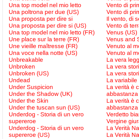
Una top model nel mio letto
Vento di pr
Una poltrona per due (US)
Vento di pr
Una proposta per dire si
Il vento, di 
Una proposta per dire si (US)
Vento di ter
Una top model nel mio letto (FR)
Venus (US)
Une place sur la terre (FR)
Venus and 
Une vieille maîtresse (FR)
Venuto al 
Una voce nella notte (US)
Venuto al m
Unbreakable
La vera legg
Unbroken
La vera stor
Unbroken (US)
La vera stori
Undead
La variabil
Under Suspicion
La verità è c
Under the Shadow (UK)
abbastanza
Under the Skin
La verità è c
Under the tuscan sun (US)
abbastanza
Underdog - Storia di un vero
Verdetto bi
supereroe
Vergine giur
Underdog - Storia di un vero
La Verità N
supereroe (US)
La Verità N