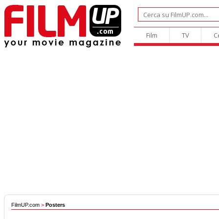
Film
TV
C
FilmUP.com
>
Posters