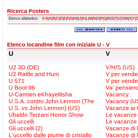
Ricerca Posters
Elenco alfabetico:
0-9
|
A
|
B
|
C
|
D
|
E
|
F
|
G
|
H
|
I
|
J
|
K
|
L
|
M
|
N
|
O
|
P
|
Q
|
R
|
S
|
T
|
U
|
V
|
W
|
X
|
Y
|
Z
Elenco locandine film con iniziale U - V
U
V
U2 3D (DE)
V/H/S (US)
U2 Rattle and Hum
V per vende
U 571
V per vende
U Boot 96
Va' pensiero
U-Carmen eKhayelitsha
Vacancy
U.S.A. contro John Lennon (The
Vacancy (U
U.S. vs John Lennon) (US)
Vacanze ai Ca
Ubaldo Terzani Horror Show
Le vacanze 
Gli uccelli
Le vacanze 
Gli uccelli (2)
Vacanze di 
L'uccello dalle piume di cristallo
Vacanze di 