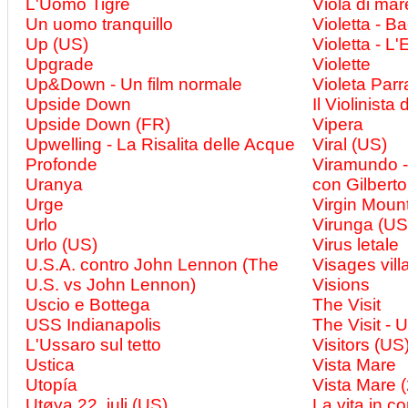
L'Uomo Tigre
Viola di mar
Un uomo tranquillo
Violetta - 
Up (US)
Violetta - L
Upgrade
Violette
Up&Down - Un film normale
Violeta Par
Upside Down
Il Violinista
Upside Down (FR)
Vipera
Upwelling - La Risalita delle Acque
Viral (US)
Profonde
Viramundo -
Uranya
con Gilberto
Urge
Virgin Moun
Urlo
Virunga (US
Urlo (US)
Virus letale
U.S.A. contro John Lennon (The
Visages vill
U.S. vs John Lennon)
Visions
Uscio e Bottega
The Visit
USS Indianapolis
The Visit - 
L'Ussaro sul tetto
Visitors (US
Ustica
Vista Mare
Utopía
Vista Mare (
Utøya 22. juli (US)
La vita in 