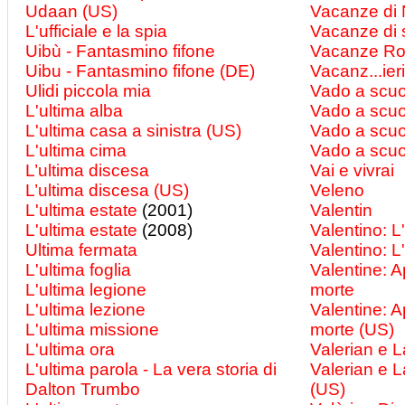
Udaan (US)
Vacanze di 
L'ufficiale e la spia
Vacanze di
Uibù - Fantasmino fifone
Vacanze R
Uibu - Fantasmino fifone (DE)
Vacanz...ier
Ulidi piccola mia
Vado a scuo
L'ultima alba
Vado a scuo
L'ultima casa a sinistra (US)
Vado a scuol
L'ultima cima
Vado a scuol
L’ultima discesa
Vai e vivrai
L’ultima discesa (US)
Veleno
L'ultima estate
(2001)
Valentin
L'ultima estate
(2008)
Valentino: L
Ultima fermata
Valentino: L
L'ultima foglia
Valentine: 
L'ultima legione
morte
L'ultima lezione
Valentine: 
L'ultima missione
morte (US)
L'ultima ora
Valerian e La
L'ultima parola - La vera storia di
Valerian e La
Dalton Trumbo
(US)