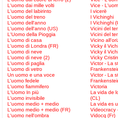
L'uomo dai mille volti
Vice - L'uo
L'uomo del labirinto
I vicerè
L'uomo del treno
I Vichinghi
L'uomo dell'anno
I Vichinghi 
L'uomo dell'anno (US)
Vicini del te
L'Uomo della Pioggia
Vicini del te
L'uomo di casa
Vicino all'or
L'uomo di Londra (FR)
Vicky il Vic
L'uomo di neve
Vicky il Vic
L'uomo di neve (2)
Vicky Cristi
L'uomo di paglia
Victor - La s
L'uomo di vetro
Frankenstei
Un uomo e una voce
Victor - La s
L’uomo fedele
Frankenstei
L'uomo fiammifero
Victoria
L'Uomo In più
La vida de lo
L'uomo invisibile
(CL)
L'uomo medio + medio
La vida es 
L'uomo medio + medio (FR)
Videocracy 
L'uomo nell'ombra
Vidocq (Fr)