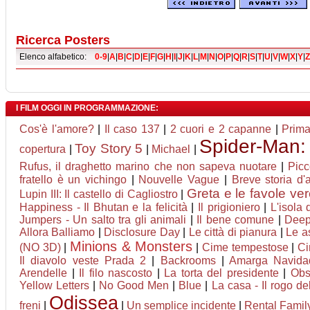
Ricerca Posters
Elenco alfabetico:
0-9
|
A
|
B
|
C
|
D
|
E
|
F
|
G
|
H
|
I
|
J
|
K
|
L
|
M
|
N
|
O
|
P
|
Q
|
R
|
S
|
T
|
U
|
V
|
W
|
X
|
Y
|
Z
I FILM OGGI IN PROGRAMMAZIONE:
Cos'è l'amore?
|
Il caso 137
|
2 cuori e 2 capanne
|
Prima
Spider-Man:
Toy Story 5
copertura
|
|
Michael
|
Rufus, il draghetto marino che non sapeva nuotare
|
Picc
fratello è un vichingo
|
Nouvelle Vague
|
Breve storia d
Greta e le favole ve
Lupin III: Il castello di Cagliostro
|
Happiness - Il Bhutan e la felicità
|
Il prigioniero
|
L'isola 
Jumpers - Un salto tra gli animali
|
Il bene comune
|
Deep
Allora Balliamo
|
Disclosure Day
|
Le città di pianura
|
Le a
Minions & Monsters
(NO 3D)
|
|
Cime tempestose
|
Ci
Il diavolo veste Prada 2
|
Backrooms
|
Amarga Navida
Arendelle
|
Il filo nascosto
|
La torta del presidente
|
Obs
Yellow Letters
|
No Good Men
|
Blue
|
La casa - Il rogo de
Odissea
freni
|
|
Un semplice incidente
|
Rental Family 