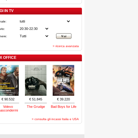
I IN TV
nale:
rio:
nere:
> ricerca avanzata
X OFFICE
€ 90.532
€ 51.845
€ 39.220
Volevo
The Grudge
Bad Boys for Life
nascondermi
> consulta gli incassi Italia e USA