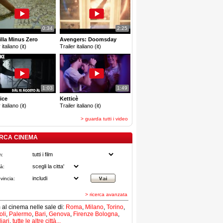
0:34
2:25
lla Minus Zero
Avengers: Doomsday
 italiano (it)
Trailer italiano (it)
1:03
1:49
ice
Ketticè
 italiano (it)
Trailer italiano (it)
> guarda tutti i video
RCA CINEMA
m:
tà:
vincia:
> ricerca avanzata
lm al cinema nelle sale di:
Roma
,
Milano
,
Torino
,
li
,
Palermo
,
Bari
,
Genova
,
Firenze
Bologna
,
iari
,
tutte le altre città...