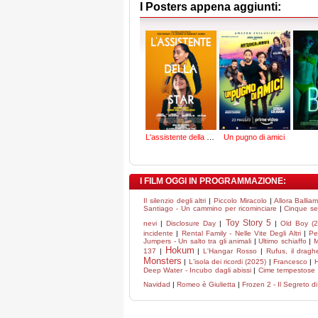
I Posters appena aggiunti:
L'assistente della star
Un pugno di amici
I FILM OGGI IN PROGRAMMAZIONE:
Il silenzio degli altri
|
Piccolo Miracolo
|
Allora Ballia
Santiago - Un cammino per ricominciare
|
Cinque se
Toy Story 5
nevi
|
Disclosure Day
|
|
Old Boy (2
incidente
|
Rental Family - Nelle Vite Degli Altri
|
Pe
Jumpers - Un salto tra gli animali
|
Ultimo schiaffo
|
M
Hokum
137
|
|
L'Hangar Rosso
|
Rufus, il drag
Monsters
|
L'isola dei ricordi (2025)
|
Francesco
|
H
Deep Water - Incubo dagli abissi
|
Cime tempestose
Navidad
|
Romeo è Giulietta
|
Frozen 2 - Il Segreto d