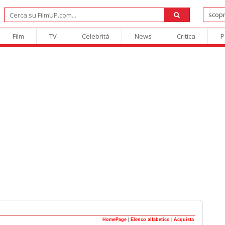
Film
TV
Celebrità
News
Critica
P
HomePage
|
Elenco alfabetico
|
Acquista