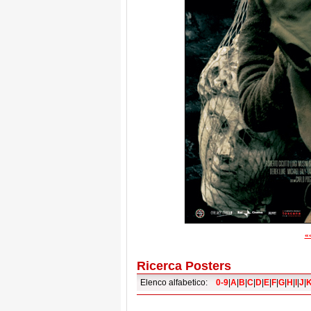
«
Ricerca Posters
Elenco alfabetico:
0-9
|
A
|
B
|
C
|
D
|
E
|
F
|
G
|
H
|
I
|
J
|