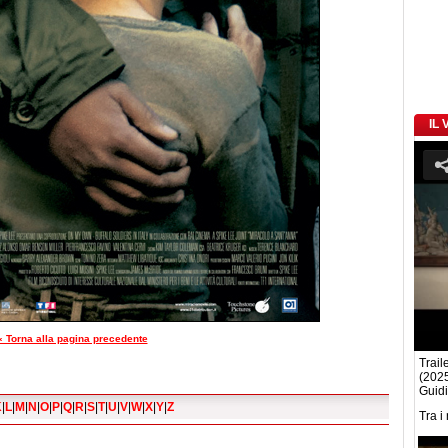
IL
« Torna alla pagina precedente
Traile
(2025
Guidi
K
|
L
|
M
|
N
|
O
|
P
|
Q
|
R
|
S
|
T
|
U
|
V
|
W
|
X
|
Y
|
Z
Tra i