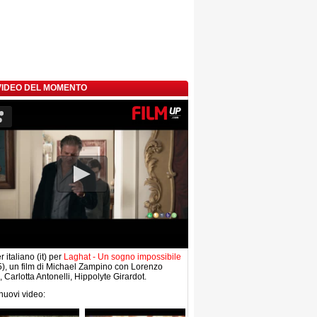
 VIDEO DEL MOMENTO
r italiano (it) per
Laghat - Un sogno impossibile
), un film di Michael Zampino con Lorenzo
, Carlotta Antonelli, Hippolyte Girardot.
 nuovi video: