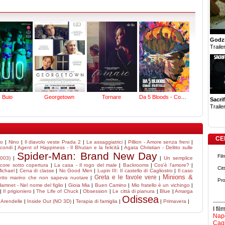
Godzi
Trailer
Buio
Georgetown
Tornare
Da 5 Bloods - Come fratelli
Sacrif
Trailer
CE
mo
|
Nino
|
Il diavolo veste Prada 2
|
Le assaggiatrici
|
Pillion - Amore senza freni
|
condi
|
Agent of Happiness - Il Bhutan e la felicità
|
Agata Christian - Delitto sulle
Spider-Man: Brand New Day
Fil
003)
|
|
Un semplice
core sotto copertura
|
La casa - Il rogo del male
|
Backrooms
|
Cos'è l'amore?
|
Cit
ichael
|
Cena di classe
|
No Good Men
|
Lupin III: Il castello di Cagliostro
|
Il caso
Minions &
Greta e le favole vere
hetto marino che non sapeva nuotare
|
|
Pro
amnet - Nel nome del figlio
|
Gioia Mia
|
Buen Camino
|
Mio fratello è un vichingo
|
|
Il prigioniero
|
The Life of Chuck
|
Obsession
|
Le città di pianura
|
Blue
|
Amarga
Odissea
i Arendelle
|
Inside Out (NO 3D)
|
Terapia di famiglia
|
|
Primavera
|
I fi
Napo
Cagl