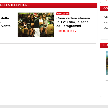
 DELLA TELEVISIONE.
OGG
GUIDA TV
Ca
 della
Cosa vedere stasera
n
in TV: i film, le serie
Ora
diventa
ed i programmi
Ge
I film oggi in TV
BO