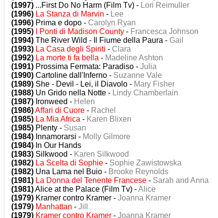
(1997)
...First Do No Harm (Film Tv) -
Lori Reimuller
(1996)
La Stanza di Marvin
-
Lee
(1996)
Prima e dopo -
Carolyn Ryan
(1995)
I Ponti di Madison County
-
Francesca Johnson
(1994)
The River Wild - Il Fiume della Paura -
Gail
(1993)
La Casa degli Spiriti
-
Clara
(1992)
La morte ti fa bella
-
Madeline Ashton
(1991)
Prossima Fermata: Paradiso -
Julia
(1990)
Cartoline dall'Inferno -
Suzanne Vale
(1989)
She - Devil - Lei, il Diavolo -
Mary Fisher
(1988)
Un Grido nella Notte -
Lindy Chamberlain
(1987)
Ironweed -
Helen
(1986)
Affari di Cuore
-
Rachel
(1985)
La Mia Africa
-
Karen Blixen
(1985)
Plenty -
Susan
(1984)
Innamorarsi -
Molly Gilmore
(1984)
In Our Hands
(1983)
Silkwood -
Karen Silkwood
(1982)
La Scelta di Sophie
-
Sophie Zawistowska
(1982)
Una Lama nel Buio -
Brooke Reynolds
(1981)
La Donna del Tenente Francese
-
Sarah and Anna
(1981)
Alice at the Palace (Film Tv) -
Alice
(1979)
Kramer contro Kramer -
Joanna Kramer
(1979)
Manhattan
-
Jill
(1979)
Kramer contro Kramer
-
Joanna Kramer