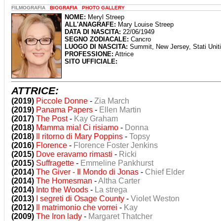
FILMOGRAFIA
BIOGRAFIA
PHOTO GALLERY
NOME:
Meryl Streep
ALL'ANAGRAFE:
Mary Louise Streep
DATA DI NASCITA:
22/06/1949
SEGNO ZODIACALE:
Cancro
LUOGO DI NASCITA:
Summit, New Jersey, Stati Uniti
PROFESSIONE:
Attrice
SITO UFFICIALE:
ATTRICE:
(2019)
Piccole Donne
-
Zia March
(2019)
Panama Papers
-
Ellen Martin
(2017)
The Post
-
Kay Graham
(2018)
Mamma mia! Ci risiamo
-
Donna
(2018)
Il ritorno di Mary Poppins
-
Topsy
(2016)
Florence
-
Florence Foster Jenkins
(2015)
Dove eravamo rimasti
-
Ricki
(2015)
Suffragette
-
Emmeline Pankhurst
(2014)
The Giver - Il Mondo di Jonas
-
Chief Elder
(2014)
The Homesman
-
Altha Carter
(2014)
Into the Woods
-
La strega
(2013)
I segreti di Osage County
-
Violet Weston
(2012)
Il matrimonio che vorrei
-
Kay
(2009)
The Iron lady
-
Margaret Thatcher