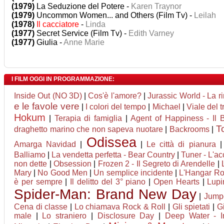
(1979)
La Seduzione del Potere -
Karen Traynor
(1979)
Uncommon Women... and Others (Film Tv) -
Leilah
(1978)
Il cacciatore
-
Linda
(1977)
Secret Service (Film Tv) -
Edith Varney
(1977)
Giulia -
Anne Marie
I FILM OGGI IN PROGRAMMAZIONE:
Inside Out (NO 3D)
|
Cos'è l'amore?
|
Jurassic World - La ri
e le favole vere
|
I colori del tempo
|
Michael
|
Viale del 
Hokum
|
Terapia di famiglia
|
Agent of Happiness - Il B
T
draghetto marino che non sapeva nuotare
|
Backrooms
|
Odissea
Amarga Navidad
|
|
Le città di pianura
Balliamo
|
La vendetta perfetta - Bear Country
|
Tuner - L'ac
non dette
|
Obsession
|
Frozen 2 - Il Segreto di Arendelle
|
Mary
|
No Good Men
|
Un semplice incidente
|
L'Hangar R
è per sempre
|
Il delitto del 3° piano
|
Open Hearts
|
Lupin
Spider-Man: Brand New Day
|
Jumpe
Cena di classe
|
Lo chiamava Rock & Roll
|
Gli spietati
|
G
male
|
Lo straniero
|
Disclosure Day
|
Deep Water - I