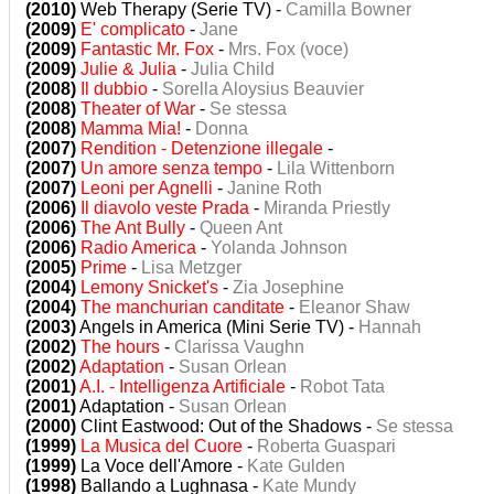
(2010)
Web Therapy (Serie TV) -
Camilla Bowner
(2009)
E' complicato
-
Jane
(2009)
Fantastic Mr. Fox
-
Mrs. Fox (voce)
(2009)
Julie & Julia
-
Julia Child
(2008)
Il dubbio
-
Sorella Aloysius Beauvier
(2008)
Theater of War
-
Se stessa
(2008)
Mamma Mia!
-
Donna
(2007)
Rendition - Detenzione illegale
-
(2007)
Un amore senza tempo
-
Lila Wittenborn
(2007)
Leoni per Agnelli
-
Janine Roth
(2006)
Il diavolo veste Prada
-
Miranda Priestly
(2006)
The Ant Bully
-
Queen Ant
(2006)
Radio America
-
Yolanda Johnson
(2005)
Prime
-
Lisa Metzger
(2004)
Lemony Snicket's
-
Zia Josephine
(2004)
The manchurian canditate
-
Eleanor Shaw
(2003)
Angels in America (Mini Serie TV) -
Hannah
(2002)
The hours
-
Clarissa Vaughn
(2002)
Adaptation
-
Susan Orlean
(2001)
A.I. - Intelligenza Artificiale
-
Robot Tata
(2001)
Adaptation -
Susan Orlean
(2000)
Clint Eastwood: Out of the Shadows -
Se stessa
(1999)
La Musica del Cuore
-
Roberta Guaspari
(1999)
La Voce dell'Amore -
Kate Gulden
(1998)
Ballando a Lughnasa -
Kate Mundy