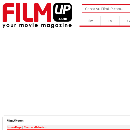
Film
TV
C
FilmUP.com
HomePage
|
Elenco alfabetico