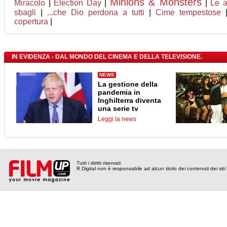
Minions & Monsters
Miracolo
|
Election Day
|
|
Le a
sbagli
|
...che Dio perdona a tutti
|
Cime tempestose
copertura
|
IN EVIDENZA - DAL MONDO DEL CINEMA E DELLA TELEVISIONE.
NEWS
La gestione della
pandemia in
Inghilterra diventa
una serie tv
Leggi la news
Tutti i diritti riservati
R Digital non è responsabile ad alcun titolo dei contenuti dei siti l