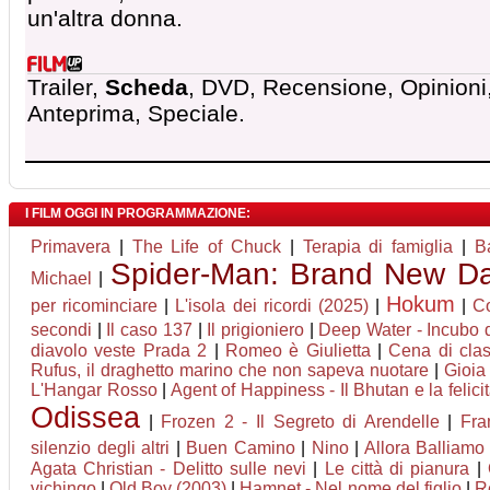
un'altra donna.
Trailer,
Scheda
, DVD, Recensione, Opinioni
Anteprima, Speciale.
I FILM OGGI IN PROGRAMMAZIONE:
Primavera
|
The Life of Chuck
|
Terapia di famiglia
|
B
Spider-Man: Brand New D
Michael
|
Hokum
per ricominciare
|
L'isola dei ricordi (2025)
|
|
Co
secondi
|
Il caso 137
|
Il prigioniero
|
Deep Water - Incubo d
diavolo veste Prada 2
|
Romeo è Giulietta
|
Cena di cla
Rufus, il draghetto marino che non sapeva nuotare
|
Gioia
L'Hangar Rosso
|
Agent of Happiness - Il Bhutan e la felici
Odissea
|
Frozen 2 - Il Segreto di Arendelle
|
Fra
silenzio degli altri
|
Buen Camino
|
Nino
|
Allora Balliamo
Agata Christian - Delitto sulle nevi
|
Le città di pianura
|
vichingo
|
Old Boy (2003)
|
Hamnet - Nel nome del figlio
|
Re