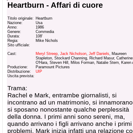
Heartburn - Affari di cuore
Titolo originale:
Heartburn
Nazione:
Usa
Anno:
1986
Genere:
Commedia
Durata:
108'
Regia:
Mike Nichols
Sito ufficiale:
Cast:
Meryl Streep
,
Jack Nicholson
,
Jeff Daniels
, Maureen
Stapleton, Stockard Channing, Richard Masur, Catherine
O'Hara, Steven Hill, Milos Forman, Natalie Stern, Karen
Produzione:
Paramount Pictures
Distribuzione:
UIP
Uscita prevista:
Trama:
Rachel e Mark, entrambe giornalisti, si
incontrano ad un matrimonio, si innamorano
si sposano nonostante qualche perplessità
della donna. I primi anni sono sereni, ma,
quando arrivano i figli arrivano anche i primi
problemi, Mark inizia infatti una relazione c