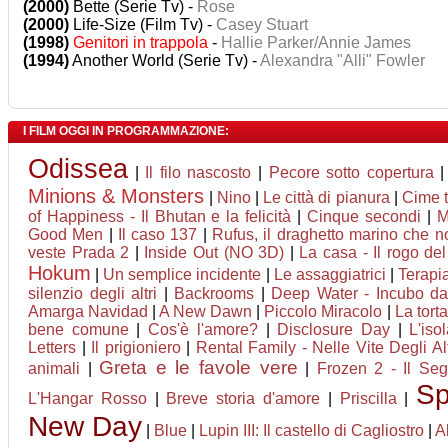
(2000)
Bette (Serie Tv) -
Rose
(2000)
Life-Size (Film Tv) -
Casey Stuart
(1998)
Genitori in trappola
-
Hallie Parker/Annie James
(1994)
Another World (Serie Tv) -
Alexandra "Alli" Fowler
I FILM OGGI IN PROGRAMMAZIONE:
Odissea
|
Il filo nascosto
|
Pecore sotto copertura
Minions & Monsters
|
Nino
|
Le città di pianura
|
Cime 
of Happiness - Il Bhutan e la felicità
|
Cinque secondi
|
M
Good Men
|
Il caso 137
|
Rufus, il draghetto marino che 
veste Prada 2
|
Inside Out (NO 3D)
|
La casa - Il rogo de
Hokum
|
Un semplice incidente
|
Le assaggiatrici
|
Terapia
silenzio degli altri
|
Backrooms
|
Deep Water - Incubo dag
Amarga Navidad
|
A New Dawn
|
Piccolo Miracolo
|
La tort
bene comune
|
Cos'è l'amore?
|
Disclosure Day
|
L'iso
Letters
|
Il prigioniero
|
Rental Family - Nelle Vite Degli Alt
Greta e le favole vere
animali
|
|
Frozen 2 - Il Seg
Sp
L'Hangar Rosso
|
Breve storia d'amore
|
Priscilla
|
New Day
|
Blue
|
Lupin III: Il castello di Cagliostro
|
A