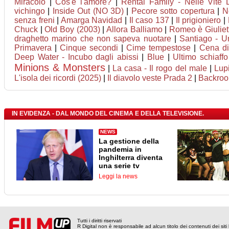
Miracolo
|
Cos'è l'amore?
|
Rental Family - Nelle Vite D
vichingo
|
Inside Out (NO 3D)
|
Pecore sotto copertura
|
N
senza freni
|
Amarga Navidad
|
Il caso 137
|
Il prigioniero
|
Chuck
|
Old Boy (2003)
|
Allora Balliamo
|
Romeo è Giuliet
draghetto marino che non sapeva nuotare
|
Santiago - U
Primavera
|
Cinque secondi
|
Cime tempestose
|
Cena di
Deep Water - Incubo dagli abissi
|
Blue
|
Ultimo schiaffo
Minions & Monsters
|
La casa - Il rogo del male
|
Lupi
L'isola dei ricordi (2025)
|
Il diavolo veste Prada 2
|
Backro
IN EVIDENZA - DAL MONDO DEL CINEMA E DELLA TELEVISIONE.
NEWS
La gestione della
pandemia in
Inghilterra diventa
una serie tv
Leggi la news
Tutti i diritti riservati
R Digital non è responsabile ad alcun titolo dei contenuti dei siti l