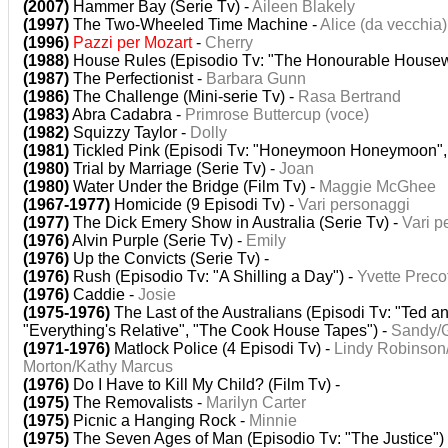
(2007)
Hammer Bay (Serie Tv) -
Aileen Blakely
(1997)
The Two-Wheeled Time Machine -
Alice (da vecchia)
(1996)
Pazzi per Mozart
-
Cherry
(1988)
House Rules (Episodio Tv: "The Honourable Housewi
(1987)
The Perfectionist -
Barbara Gunn
(1986)
The Challenge (Mini-serie Tv) -
Rasa Bertrand
(1983)
Abra Cadabra -
Primrose Buttercup (voce)
(1982)
Squizzy Taylor -
Dolly
(1981)
Tickled Pink (Episodi Tv: "Honeymoon Honeymoon", 
(1980)
Trial by Marriage (Serie Tv) -
Joan
(1980)
Water Under the Bridge (Film Tv) -
Maggie McGhee
(1967-1977)
Homicide (9 Episodi Tv) -
Vari personaggi
(1977)
The Dick Emery Show in Australia (Serie Tv) -
Vari p
(1976)
Alvin Purple (Serie Tv) -
Emily
(1976)
Up the Convicts (Serie Tv) -
(1976)
Rush (Episodio Tv: "A Shilling a Day") -
Yvette Preco
(1976)
Caddie -
Josie
(1975-1976)
The Last of the Australians (Episodi Tv: "Ted a
"Everything's Relative", "The Cook House Tapes") -
Sandy/G
(1971-1976)
Matlock Police (4 Episodi Tv) -
Lindy Robinson
Morton/Kathy Marcus
(1976)
Do I Have to Kill My Child? (Film Tv) -
(1975)
The Removalists -
Marilyn Carter
(1975)
Picnic a Hanging Rock -
Minnie
(1975)
The Seven Ages of Man (Episodio Tv: "The Justice")