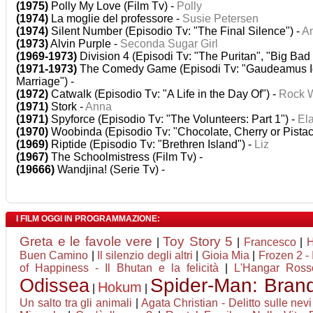
(1975)
Polly My Love (Film Tv) -
Polly
(1974)
La moglie del professore -
Susie Petersen
(1974)
Silent Number (Episodio Tv: "The Final Silence") -
A
(1973)
Alvin Purple -
Seconda Sugar Girl
(1969-1973)
Division 4 (Episodi Tv: "The Puritan", "Big Bad
(1971-1973)
The Comedy Game (Episodi Tv: "Gaudeamus Igit
Marriage") -
(1972)
Catwalk (Episodio Tv: "A Life in the Day Of") -
Rock 
(1971)
Stork -
Anna
(1971)
Spyforce (Episodio Tv: "The Volunteers: Part 1") -
El
(1970)
Woobinda (Episodio Tv: "Chocolate, Cherry or Pistac
(1969)
Riptide (Episodio Tv: "Brethren Island") -
Liz
(1967)
The Schoolmistress (Film Tv) -
(19666)
Wandjina! (Serie Tv) -
I FILM OGGI IN PROGRAMMAZIONE:
Greta e le favole vere
Toy Story 5
|
|
Francesco
|
H
Buen Camino
|
Il silenzio degli altri
|
Gioia Mia
|
Frozen 2 - 
of Happiness - Il Bhutan e la felicità
|
L'Hangar Ross
Odissea
Spider-Man: Bran
Hokum
|
|
Un salto tra gli animali
|
Agata Christian - Delitto sulle nevi