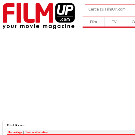
Film
TV
C
FilmUP.com
HomePage
|
Elenco alfabetico