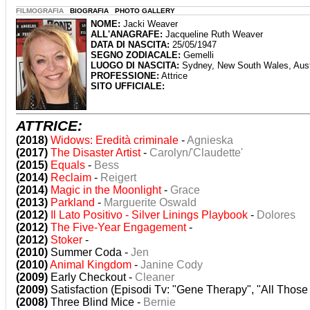
FILMOGRAFIA
BIOGRAFIA PHOTO GALLERY
NOME:
Jacki Weaver
ALL'ANAGRAFE:
Jacqueline Ruth Weaver
DATA DI NASCITA:
25/05/1947
SEGNO ZODIACALE:
Gemelli
LUOGO DI NASCITA:
Sydney, New South Wales, Aust
PROFESSIONE:
Attrice
SITO UFFICIALE:
ATTRICE:
(2018)
Widows: Eredità criminale
-
Agnieska
(2017)
The Disaster Artist
-
Carolyn/'Claudette'
(2015)
Equals
-
Bess
(2014)
Reclaim
-
Reigert
(2014)
Magic in the Moonlight
-
Grace
(2013)
Parkland
-
Marguerite Oswald
(2012)
Il Lato Positivo - Silver Linings Playbook
-
Dolores
(2012)
The Five-Year Engagement
-
(2012)
Stoker
-
(2010)
Summer Coda -
Jen
(2010)
Animal Kingdom
-
Janine Cody
(2009)
Early Checkout -
Cleaner
(2009)
Satisfaction (Episodi Tv: "Gene Therapy", "All Thos
(2008)
Three Blind Mice -
Bernie