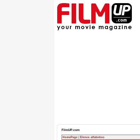
FilmUP.com
HomePage
|
Elenco alfabetico