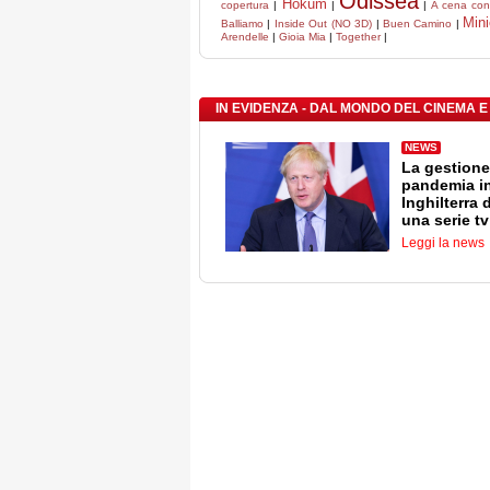
Odissea
Hokum
copertura
|
|
|
A cena con 
Min
Balliamo
|
Inside Out (NO 3D)
|
Buen Camino
|
Arendelle
|
Gioia Mia
|
Together
|
IN EVIDENZA - DAL MONDO DEL CINEMA E
NEWS
La gestione
pandemia i
Inghilterra 
una serie tv
Leggi la news