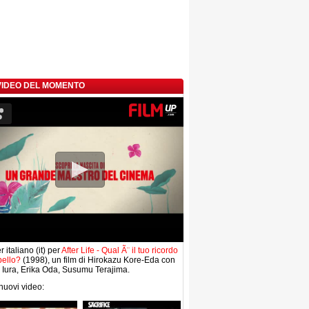
 VIDEO DEL MOMENTO
r italiano (it) per
After Life - Qual Ã¨ il tuo ricordo
bello?
(1998), un film di Hirokazu Kore-Eda con
 Iura, Erika Oda, Susumu Terajima.
 nuovi video: