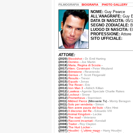
FILMOGRAFIA
BIOGRAFIA
PHOTO GALLERY
NOME:
Guy Pearce
ALL'ANAGRAFE:
Guy E
DATA DI NASCITA:
05/1
SEGNO ZODIACALE:
Bi
LUOGO DI NASCITA:
El
PROFESSIONE:
Attore
SITO UFFICIALE:
ATTORE:
(2020)
Bloodshot
-
Dr. Emil Harting
(2019)
Domino
-
Joe Martin
(2018)
Maria, Regina di Scozia
-
(2017)
Alien: Covenant
-
Peter Weyland
(2016)
Brimstone
-
Reverendo
(2016)
Genius
-
F. Scott Fitzgerald
(2015)
Results
-
Trevor
(2015)
Equals
-
Jonas
(2014)
The Rover
-
Eric
(2013)
Iron Man 3
-
Aldrich Killian
(2012)
Lawless
-
Agente Speciale Charlie Rakes
(2012)
Lockout
-
Snow
(2012)
Prometheus
-
Stannison
(2011)
Mildred Pierce
(Mini-serie Tv) -
Monty Beragon
(2011)
Solo per vendetta
-
Simon
(2011)
Non avere paura del buio
-
Alex Hirst
(2010)
Il discorso del Re
-
Edoardo VIII
(2010)
Animal Kingdom
-
Leckie
(2009)
The road
-
Veterano
(2008)
Racconti incantati
-
Kendall
(2008)
Traitor
-
Roy Clayton
(2008)
The Hurt Locker
-
(2007)
Houdini - L'ultimo mago
-
Harry Houdini