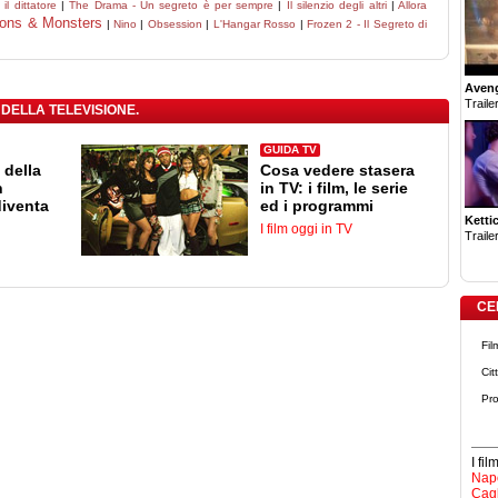
il dittatore
|
The Drama - Un segreto è per sempre
|
Il silenzio degli altri
|
Allora
ions & Monsters
|
Nino
|
Obsession
|
L'Hangar Rosso
|
Frozen 2 - Il Segreto di
Aven
Trailer
 DELLA TELEVISIONE.
GUIDA TV
 della
Cosa vedere stasera
n
in TV: i film, le serie
diventa
ed i programmi
Ketti
I film oggi in TV
Trailer
CE
Fil
Cit
Pro
I fi
Napo
Cagl