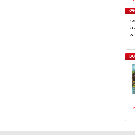
OGG
Ca
Ora
Ge
BO