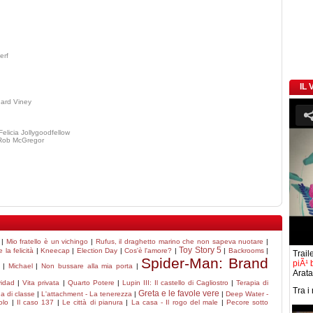
erf
IL
hard Viney
elicia Jollygoodfellow
Rob McGregor
|
Mio fratello è un vichingo
|
Rufus, il draghetto marino che non sapeva nuotare
|
Toy Story 5
la felicità
|
Kneecap
|
Election Day
|
Cos'è l'amore?
|
|
Backrooms
|
Traile
Spider-Man: Brand
piÃ¹ 
|
Michael
|
Non bussare alla mia porta
|
Arata
idad
|
Vita privata
|
Quarto Potere
|
Lupin III: Il castello di Cagliostro
|
Terapia di
Tra i
Greta e le favole vere
a di classe
|
L'attachment - La tenerezza
|
|
Deep Water -
olo
|
Il caso 137
|
Le città di pianura
|
La casa - Il rogo del male
|
Pecore sotto