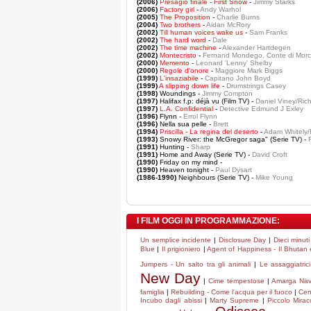
(2006)
Presagio finale - First Snow
-
Jimmy Starks
(2006)
Factory girl
-
Andy Warhol
(2005)
The Proposition
-
Charlie Burns
(2004)
Two brothers
-
Aidan McRory
(2002)
Till human voices wake us
-
Sam Franks
(2002)
The hard word
-
Dale
(2002)
The time machine
-
Alexander Hartdegen
(2002)
Montecristo
-
Fernand Mondego, Conte di Morc
(2000)
Memento
-
Leonard 'Lenny' Shelby
(2000)
Regole d'onore
-
Maggiore Mark Biggs
(1999)
L'insaziabile
-
Capitano John Boyd
(1999)
A slipping down life
-
Drumstrings Casey
(1998)
Woundings -
Jimmy Compton
(1997)
Halifax f.p: déjà vu (Film TV) -
Daniel Viney/Ric
(1997)
L.A. Confidential
-
Detective Edmund J Exley
(1996)
Flynn -
Errol Flynn
(1996)
Nella sua pelle -
Brett
(1994)
Priscilla - La regina del deserto
-
Adam Whitely/F
(1993)
Snowy River: the McGregor saga" (Serie TV) -
(1991)
Hunting -
Sharp
(1991)
Home and Away (Serie TV) -
David Croft
(1990)
Friday on my mind -
(1990)
Heaven tonight -
Paul Dysart
(1986-1990)
Neighbours (Serie TV) -
Mike Young
I FILM OGGI IN PROGRAMMAZIONE:
Un semplice incidente
|
Disclosure Day
|
Dieci minuti
Blue
|
Il prigioniero
|
Agent of Happiness - Il Bhutan e 
Jumpers - Un salto tra gli animali
|
Le assaggiatrici
New Day
|
Cime tempestose
|
Amarga Nav
famiglia
|
Rebuilding - Come l'acqua per il fuoco
|
Cen
Incubo dagli abissi
|
Marty Supreme
|
Piccolo Mirac