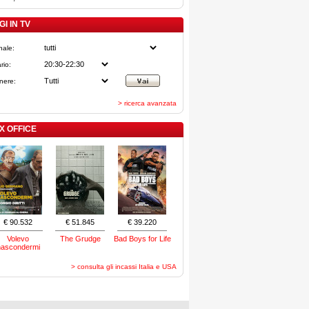
I IN TV
nale:
rio:
nere:
> ricerca avanzata
X OFFICE
€ 90.532
€ 51.845
€ 39.220
Volevo
The Grudge
Bad Boys for Life
nascondermi
> consulta gli incassi Italia e USA