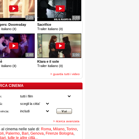
2:25
1:03
gers: Doomsday
Sacrifice
 italiano (it)
Trailer italiano (it)
1:49
1:00
cè
Klara e il sole
 italiano (it)
Trailer italiano (it)
> guarda tutti i video
RCA CINEMA
m:
tà:
vincia:
> ricerca avanzata
lm al cinema nelle sale di:
Roma
,
Milano
,
Torino
,
li
,
Palermo
,
Bari
,
Genova
,
Firenze
Bologna
,
iari
,
tutte le altre città...