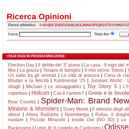
Ricerca Opinioni
Elenco alfabetico:
0-9
|
A
|
B
|
C
|
D
|
E
|
F
|
G
|
H
|
I
|
J
|
K
|
L
|
M
|
N
|
O
|
P
|
Q
|
R
|
S
|
T
|
U
|
V
|
W
|
X
|
Y
|
Z
Cerca:
Titolo film
I FILM OGGI IN PROGRAMMAZIONE:
Election Day
|
Il delitto del 3° piano
|
La casa - Il rogo del 
Mia
|
La grazia
|
Terapia di famiglia
|
Il mio vicino Totoro
|
Un salto tra gli animali
|
Le città di pianura
|
Cena di cl
Bhutan e la felicità
|
Kontinental '25
|
Jurassic World - L
Toy Story 5
sbagli
|
Michael
|
Le assaggiatrici
|
|
L'
Hokum
Greta e le favol
copertura
|
|
Cos'è l'amore?
|
Spider-Man: Brand Ne
Bear Country
|
Minions & Monsters
|
Scary Movie
|
Il silenzio degli alt
abissi
|
Allora Balliamo
|
Norimberga
|
Rufus, il drag
nuotare
|
Piccolo Miracolo
|
Inside Out (NO 3D)
|
Lo 
Odisse
Backrooms
|
Lupin III: Il castello di Cagliostro
|