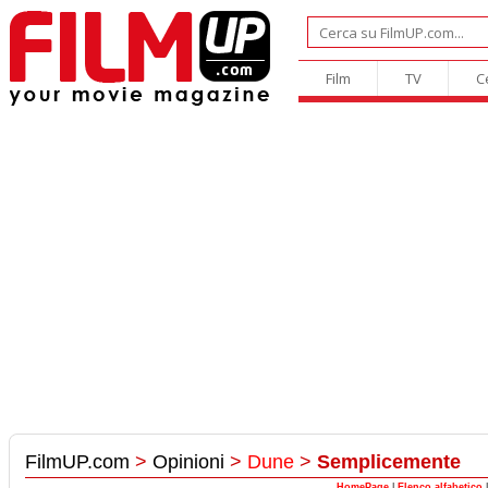
Film
TV
C
FilmUP.com
>
Opinioni
>
Dune
>
Semplicemente
HomePage
|
Elenco alfabetico