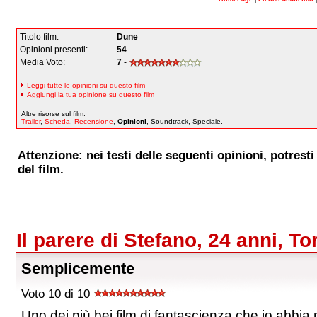
Titolo film:
Dune
Opinioni presenti:
54
Media Voto:
7
-
Leggi tutte le opinioni su questo film
Aggiungi la tua opinione su questo film
Altre risorse sul film:
Trailer
,
Scheda
,
Recensione
,
Opinioni
, Soundtrack, Speciale.
Attenzione: nei testi delle seguenti opinioni, potresti 
del film.
Il parere di Stefano, 24 anni, To
Semplicemente
Voto 10 di 10
Uno dei più bei film di fantascienza che io abbia m