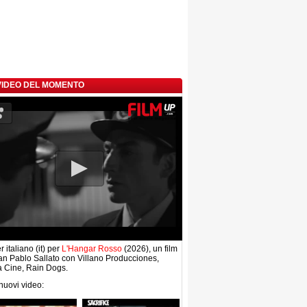
 VIDEO DEL MOMENTO
r italiano (it) per
L'Hangar Rosso
(2026), un film
an Pablo Sallato con Villano Producciones,
a Cine, Rain Dogs.
 nuovi video: