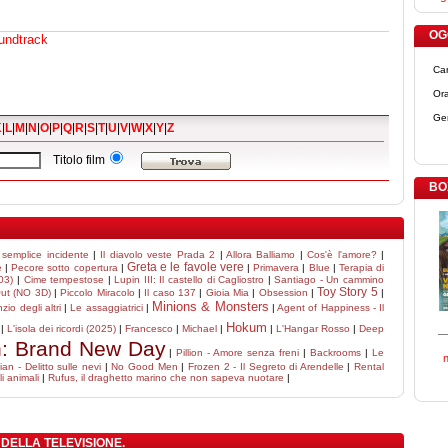
OGG
undtrack
Ca
Ora
Ge
K
|
L
|
M
|
N
|
O
|
P
|
Q
|
R
|
S
|
T
|
U
|
V
|
W
|
X
|
Y
|
Z
Titolo film
BO
semplice incidente
|
Il diavolo veste Prada 2
|
Allora Balliamo
|
Cos'è l'amore?
|
Greta e le favole vere
e
|
Pecore sotto copertura
|
|
Primavera
|
Blue
|
Terapia di
03)
|
Cime tempestose
|
Lupin III: Il castello di Cagliostro
|
Santiago - Un cammino
Toy Story 5
Out (NO 3D)
|
Piccolo Miracolo
|
Il caso 137
|
Gioia Mia
|
Obsession
|
|
Minions & Monsters
enzio degli altri
|
Le assaggiatrici
|
|
Agent of Happiness - Il
Hokum
|
L'isola dei ricordi (2025)
|
Francesco
|
Michael
|
|
L'Hangar Rosso
|
Deep
n: Brand New Day
|
Pillion - Amore senza freni
|
Backrooms
|
Le
an - Delitto sulle nevi
|
No Good Men
|
Frozen 2 - Il Segreto di Arendelle
|
Rental
i animali
|
Rufus, il draghetto marino che non sapeva nuotare
|
 DELLA TELEVISIONE.