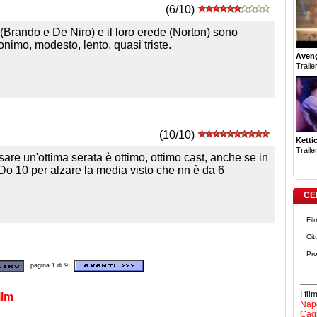
(6/10)
(Brando e De Niro) e il loro erede (Norton) sono
onimo, modesto, lento, quasi triste.
Aven
Trailer
(10/10)
Ketti
Trailer
are un'ottima serata è ottimo, ottimo cast, anche se in
 Do 10 per alzare la media visto che nn è da 6
CE
Fil
Cit
Pro
pagina 1 di 9
I fi
ilm
Napo
Cagl