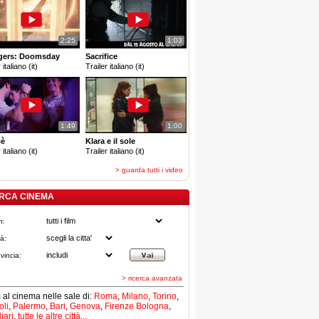
2:25
1:03
gers: Doomsday
Sacrifice
 italiano (it)
Trailer italiano (it)
1:49
1:00
cè
Klara e il sole
 italiano (it)
Trailer italiano (it)
> guarda tutti i video
RCA CINEMA
m:
tà:
vincia:
> ricerca avanzata
lm al cinema nelle sale di:
Roma
,
Milano
,
Torino
,
li
,
Palermo
,
Bari
,
Genova
,
Firenze
Bologna
,
iari
,
tutte le altre città...