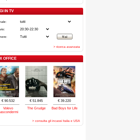
I IN TV
nale:
rio:
nere:
> ricerca avanzata
X OFFICE
€ 90.532
€ 51.845
€ 39.220
Volevo
The Grudge
Bad Boys for Life
nascondermi
> consulta gli incassi Italia e USA