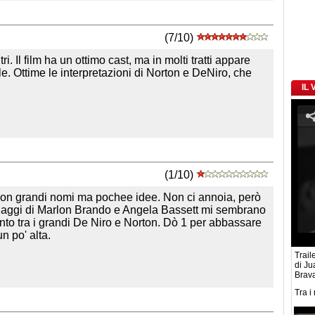
(7/10)
i. Il film ha un ottimo cast, ma in molti tratti appare
ale. Ottime le interpretazioni di Norton e DeNiro, che
IL
(1/10)
, con grandi nomi ma pochee idee. Non ci annoia, però
onaggi di Marlon Brando e Angela Bassett mi sembrano
onto tra i grandi De Niro e Norton. Dò 1 per abbassare
n po' alta.
Traile
di Ju
Brav
Tra i