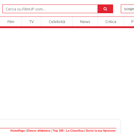
Film
TV
Celebrità
News
Critica
P
HomePage
|
Elenco alfabetico
|
Top 100 - La Classifica
|
Scrivi la tua Opinione