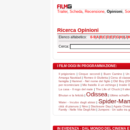
Trailer
,
Scheda
,
Recensione
,
Opinioni
,
So
Ricerca Opinioni
Elenco alfabetico:
0-9
|
A
|
B
|
C
|
D
|
E
|
F
|
G
|
H
|
I
|
J
|
Cerca:
I FILM OGGI IN PROGRAMMAZIONE:
Il prigioniero
|
Cinque secondi
|
Buen Camino
|
Un 
Amarga Navidad
|
Romeo è Giulietta
|
Cena di class
famiglia
|
Hamnet - Nel nome del figlio
|
Old Boy (20
per ricominciare
|
Mio fratello è un vichingo
|
Inside 
La casa - Il rogo del male
|
The Life of Chuck
|
Il sil
Odissea
Bhutan e la felicità
|
|
Ultimo schiaffo
Spider-Ma
Water - Incubo dagli abissi
|
città di pianura
|
Nino
|
Disclosure Day
|
Agata Christi
Family - Nelle Vite Degli Altri
|
Jumpers - Un salto tra gl
IN EVIDENZA - DAL MONDO DEL CINEMA E