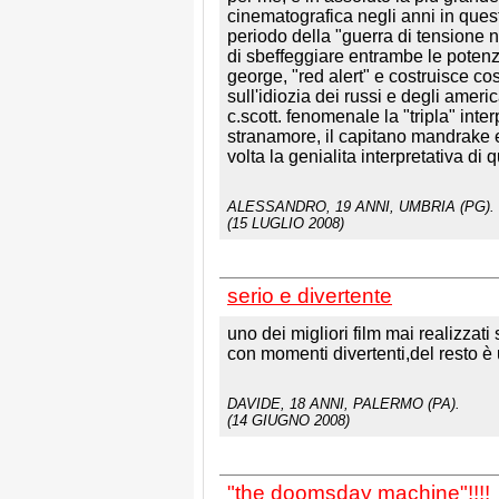
cinematografica negli anni in quest
periodo della "guerra di tensione n
di sbeffeggiare entrambe le potenze
george, "red alert" e costruisce cos
sull'idiozia dei russi e degli ameri
c.scott. fenomenale la "tripla" inter
stranamore, il capitano mandrake 
volta la genialita interpretativa di
ALESSANDRO
, 19 ANNI, UMBRIA (PG).
(15 LUGLIO 2008)
serio e divertente
uno dei migliori film mai realizzat
con momenti divertenti,del resto è 
DAVIDE
, 18 ANNI, PALERMO (PA).
(14 GIUGNO 2008)
"the doomsday machine"!!!!