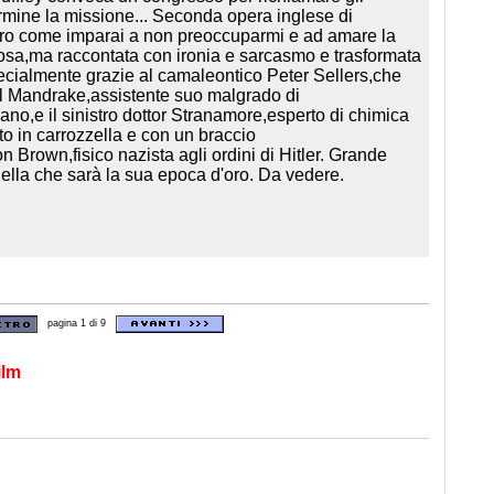
ermine la missione... Seconda opera inglese di
ero come imparai a non preoccuparmi e ad amare la
tosa,ma raccontata con ironia e sarcasmo e trasformata
ecialmente grazie al camaleontico Peter Sellers,che
el Mandrake,assistente suo malgrado di
ano,e il sinistro dottor Stranamore,esperto di chimica
tto in carrozzella e con un braccio
n Brown,fisico nazista agli ordini di Hitler. Grande
uella che sarà la sua epoca d'oro. Da vedere.
.
pagina 1 di 9
ilm