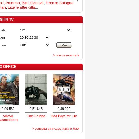
li
,
Palermo
,
Bari
,
Genova
,
Firenze
Bologna
,
iari
,
tutte le altre città...
I IN TV
nale:
rio:
nere:
> ricerca avanzata
X OFFICE
€ 90.532
€ 51.845
€ 39.220
Volevo
The Grudge
Bad Boys for Life
nascondermi
> consulta gli incassi Italia e USA