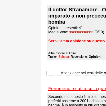
Il dottor Stranamore -
imparato a non preoccu
bomba
Opinioni presenti:
41
Media Voto:
(9/10)
Scrivi la tua opinione su questo 
Altre risorse sul film:
Trailer,
Scheda
, Recensione,
Opinioni
Attenzione: nei testi delle op
Fenomenale satira sulla guer
Secondo me, questo film è l'ennes
preferiti assieme a 2001 odissea 
per me, è in assoluto la più grande 