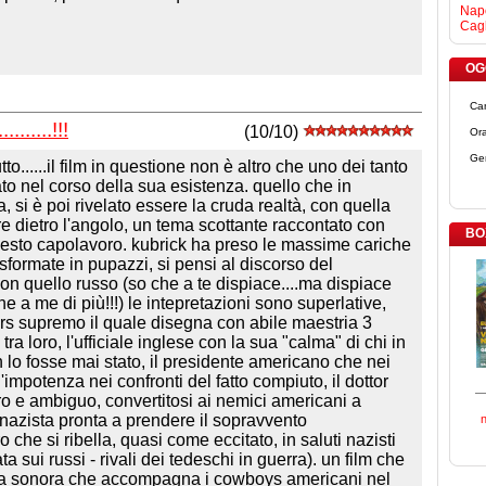
Napo
Cagl
OGG
Ca
......!!!
(10/10)
Ora
Ge
to......il film in questione non è altro che uno dei tanto
ato nel corso della sua esistenza. quello che in
, si è poi rivelato essere la cruda realtà, con quella
 dietro l'angolo, un tema scottante raccontato con
BO
 questo capolavoro. kubrick ha preso le massime cariche
asformate in pupazzi, si pensi al discorso del
on quello russo (so che a te dispiace....ma dispiace
he a me di più!!!) le intepretazioni sono superlative,
lers supremo il quale disegna con abile maestria 3
a loro, l'ufficiale inglese con la sua "calma" di chi in
 lo fosse mai stato, il presidente americano che nei
'impotenza nei confronti del fatto compiuto, il dottor
o e ambiguo, convertitosi ai nemici americani a
 nazista pronta a prendere il sopravvento
che si ribella, quasi come eccitato, in saluti nazisti
 sui russi - rivali dei tedeschi in guerra). un film che
nna sonora che accompagna i cowboys americani nel