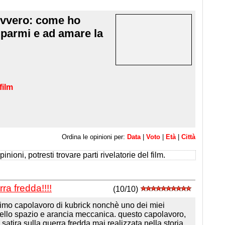
 Ovvero: come ho
parmi e ad amare la
film
Ordina le opinioni per:
Data
|
Voto
|
Età
|
Città
inioni, potresti trovare parti rivelatorie del film.
ra fredda!!!!
(10/10)
imo capolavoro di kubrick nonchè uno dei miei
nello spazio e arancia meccanica. questo capolavoro,
satira sulla guerra fredda mai realizzata nella storia