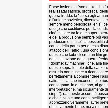
Forse insieme a "some like it hot"
realizzata! satirica, grottesca, gen
guerra fredda, la "corsa agli armame
e l'unione sovietica, diventava sem
sempre meno pericolosa! eh sì, per
urss(e che costituiva, poi, la cond
cioè militare tra le due superpot
e della produzione sempre più vasta
produciamo, più c'è la possibilità 
causa della paura per questa distru
attacco dell' "altro". una condizi
questo che kubrick crea un film gr
della situazione della guerra fredd
"doomsday machine", che, alla fine d
questo sopra le note della canzone 
assurdo non riuscire a riconoscere 
perfettamente a comprendere l'assu
satira... e' anche inconcepibile riu
consegnato, in quell'anno, al genia
interpretazione, ma sicuramente di 
siepe"). da queste assurdità posso 
e che ci vuole una certa intelligenz
apprezzarlo veramente! avrei prefer
obiettivamente bene, ma a me non p