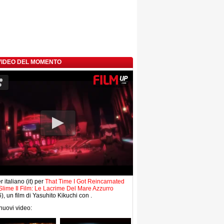
 VIDEO DEL MOMENTO
r italiano (it) per
That Time I Got Reincarnated
Slime Il Film: Le Lacrime Del Mare Azzurro
), un film di Yasuhito Kikuchi con .
 nuovi video: