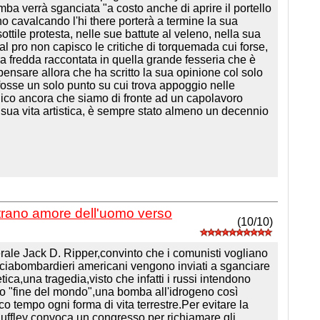
omba verrà sganciata "a costo anche di aprire il portello
tano cavalcando l'hi there porterà a termine la sua
ottile protesta, nelle sue battute al veleno, nella sua
tal pro non capisco le critiche di torquemada cui forse,
ra fredda raccontata in quella grande fesseria che è
pensare allora che ha scritto la sua opinione col solo
i fosse un solo punto su cui trova appoggio nelle
 dico ancora che siamo di fronte ad un capolavoro
a sua vita artistica, è sempre stato almeno un decennio
strano amore dell'uomo verso
(10/10)
erale Jack D. Ripper,convinto che i comunisti vogliano
cciabombardieri americani vengono inviati a sganciare
ca,una tragedia,visto che infatti i russi intendono
no "fine del mondo",una bomba all'idrogeno così
co tempo ogni forma di vita terrestre.Per evitare la
uffley convoca un congresso per richiamare gli