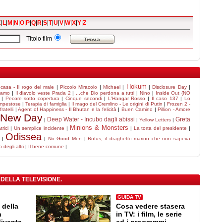
K
|
L
|
M
|
N
|
O
|
P
|
Q
|
R
|
S
|
T
|
U
|
V
|
W
|
X
|
Y
|
Z
Titolo film
Hokum
casa - Il rogo del male
|
Piccolo Miracolo
|
Michael
|
|
Disclosure Day
|
liamo
|
Il diavolo veste Prada 2
|
...che Dio perdona a tutti
|
Nino
|
Inside Out (NO
|
Pecore sotto copertura
|
Cinque secondi
|
L'Hangar Rosso
|
Il caso 137
|
Lo
mpestose
|
Terapia di famiglia
|
Il mago del Cremlino - Le origini di Putin
|
Frozen 2 -
ratelli
|
Agent of Happiness - Il Bhutan e la felicità
|
Buen Camino
|
Pillion - Amore
 New Day
Deep Water - Incubo dagli abissi
Greta
|
|
Yellow Letters
|
Minions & Monsters
rici
|
Un semplice incidente
|
|
La torta del presidente
|
Odissea
|
|
No Good Men
|
Rufus, il draghetto marino che non sapeva
o degli altri
|
Il bene comune
|
 DELLA TELEVISIONE.
GUIDA TV
 della
Cosa vedere stasera
n
in TV: i film, le serie