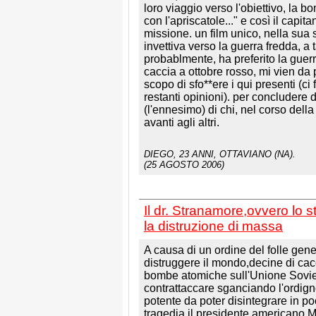
loro viaggio verso l'obiettivo, la b
con l'apriscatole..." e così il capi
missione. un film unico, nella sua s
invettiva verso la guerra fredda, a 
probablmente, ha preferito la guer
caccia a ottobre rosso, mi vien da 
scopo di sfo**ere i qui presenti (c
restanti opinioni). per concludere
(l'ennesimo) di chi, nel corso dell
avanti agli altri.
DIEGO
, 23 ANNI, OTTAVIANO (NA).
(25 AGOSTO 2006)
Il dr. Stranamore,ovvero lo 
la distruzione di massa
A causa di un ordine del folle gen
distruggere il mondo,decine di ca
bombe atomiche sull'Unione Sovieti
contrattaccare sganciando l'ordig
potente da poter disintegrare in po
tragedia,il presidente americano M