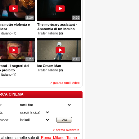
2:26
0:56
tra notte violenta e
The mortuary assistant -
ziosa
Anatomia di un incubo
 italiano (it)
Trailer italiano (it)
2:27
2:13
ood - I segreti del
Ice Cream Man
 proibito
Trailer italiano (it)
 italiano (it)
> guarda tutti i video
RCA CINEMA
m:
tà:
vincia:
> ricerca avanzata
lm al cinema nelle sale di:
Roma
,
Milano
,
Torino
,