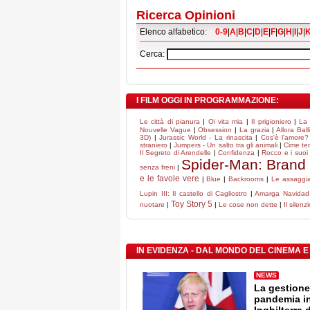
Ricerca Opinioni
Elenco alfabetico:
0-9
|
A
|
B
|
C
|
D
|
E
|
F
|
G
|
H
|
I
|
J
|
Cerca:
I FILM OGGI IN PROGRAMMAZIONE:
Le città di pianura
|
Oi vita mia
|
Il prigioniero
|
La 
Nouvelle Vague
|
Obsession
|
La grazia
|
Allora Bal
3D)
|
Jurassic World - La rinascita
|
Cos'è l'amore?
straniero
|
Jumpers - Un salto tra gli animali
|
Cime te
Il Segreto di Arendelle
|
Confidenza
|
Rocco e i suoi f
Spider-Man: Brand
senza freni
|
e le favole vere
|
Blue
|
Backrooms
|
Le assaggiat
Lupin III: Il castello di Cagliostro
|
Amarga Navidad
Toy Story 5
nuotare
|
|
Le cose non dette
|
Il silenzi
IN EVIDENZA - DAL MONDO DEL CINEMA E
NEWS
La gestione
pandemia i