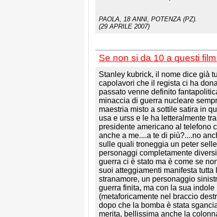
PAOLA
, 18 ANNI, POTENZA (PZ).
(29 APRILE 2007)
Se non si da 10 a questi film....
Stanley kubrick, il nome dice già tut
capolavori che il regista ci ha don
passato venne definito fantapolitica
minaccia di guerra nucleare sempre
maestria misto a sottile satira in
usa e urss e le ha letteralmente tr
presidente americano al telefono c
anche a me....a te di più?....no anc
sulle quali troneggia un peter sel
personaggi completamente diversi tr
guerra ci è stato ma è come se non
suoi atteggiamenti manifesta tutta l
stranamore, un personaggio sinistr
guerra finita, ma con la sua indole
(metaforicamente nel braccio destro 
dopo che la bomba è stata sganciata
merita, bellissima anche la colo