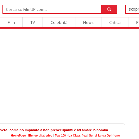
Film
TV
Celebrità
News
Critica
P
Ovvero: come ho imparato a non preoccuparmi e ad amare la bomba
HomePage
|
Elenco alfabetico
|
Top 100 - La Classifica
|
Scrivi la tua Opinione