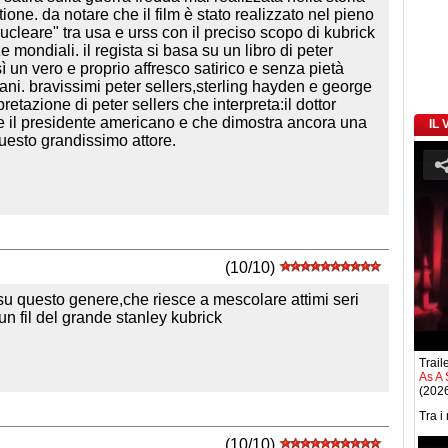
ione. da notare che il film è stato realizzato nel pieno
ucleare" tra usa e urss con il preciso scopo di kubrick
 mondiali. il regista si basa su un libro di peter
ì un vero e proprio affresco satirico e senza pietà
cani. bravissimi peter sellers,sterling hayden e george
pretazione di peter sellers che interpreta:il dottor
e il presidente americano e che dimostra ancora una
IL
 questo grandissimo attore.
(10/10)
i su questo genere,che riesce a mescolare attimi seri
un fil del grande stanley kubrick
Traile
As A 
(2026
Tra i
(10/10)