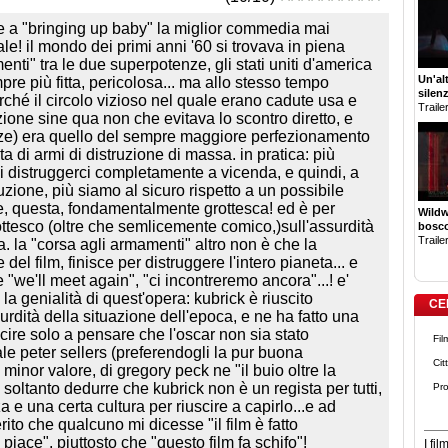
 e a "bringing up baby" la miglior commedia mai
iale! il mondo dei primi anni '60 si trovava in piena
nti" tra le due superpotenze, gli stati uniti d'america
Un'al
pre più fitta, pericolosa... ma allo stesso tempo
silen
ché il circolo vizioso nel quale erano cadute usa e
Trailer
izione sine qua non che evitava lo scontro diretto, e
enze) era quello del sempre maggiore perfezionamento
 di armi di distruzione di massa. in pratica: più
di distruggerci completamente a vicenda, e quindi, a
zione, più siamo al sicuro rispetto a un possibile
one, questa, fondamentalmente grottesca! ed è per
Wildw
ottesco (oltre che semlicemente comico,)sull'assurdità
bosco
Trailer
a. la "corsa agli armamenti" altro non è che la
el film, finisce per distruggere l'intero pianeta... e
"we'll meet again", "ci incontreremo ancora"...! e'
la genialità di quest'opera: kubrick è riuscito
CE
rdità della situazione dell'epoca, e ne ha fatto una
scire solo a pensare che l'oscar non sia stato
Fil
le peter sellers (preferendogli la pur buona
Cit
minor valore, di gregory peck ne "il buio oltre la
soltanto dedurre che kubrick non è un regista per tutti,
Pro
a e una certa cultura per riuscire a capirlo...e ad
ito che qualcuno mi dicesse "il film è fatto
iace", piuttosto che "questo film fa schifo"!
I fi