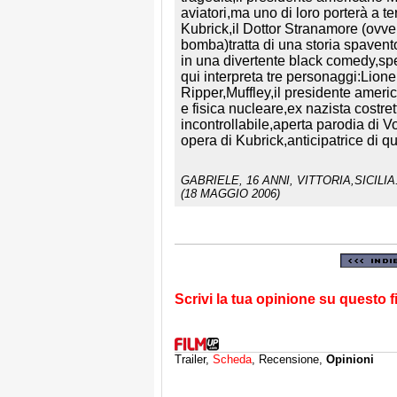
aviatori,ma uno di loro porterà a t
Kubrick,il Dottor Stranamore (ovv
bomba)tratta di una storia spaven
in una divertente black comedy,sp
qui interpreta tre personaggi:Lion
Ripper,Muffley,il presidente americ
e fisica nucleare,ex nazista costre
incontrollabile,aperta parodia di Vo
opera di Kubrick,anticipatrice di q
GABRIELE
, 16 ANNI, VITTORIA,SICILIA
(18 MAGGIO 2006)
Scrivi la tua opinione su questo f
Trailer,
Scheda
, Recensione,
Opinioni