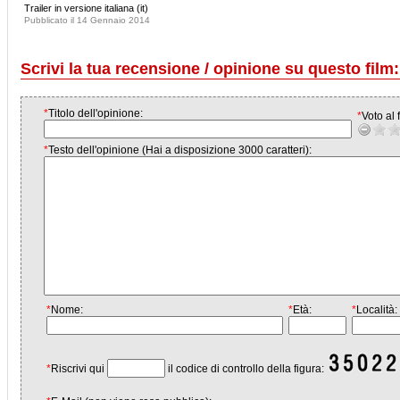
Trailer in versione italiana (it)
Pubblicato il 14 Gennaio 2014
Scrivi la tua recensione / opinione su questo film:
*
Titolo dell'opinione:
*
Voto al f
*
Testo dell'opinione (Hai a disposizione 3000 caratteri):
*
Nome:
*
Età:
*
Località:
*
Riscrivi qui
il codice di controllo della figura: