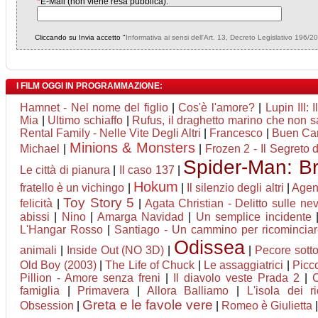
*
E-Mail (non viene resa pubblica):
Cliccando su Invia accetto "
Informativa ai sensi dell'Art. 13, Decreto Legislativo 196/2
I FILM OGGI IN PROGRAMMAZIONE:
Hamnet - Nel nome del figlio
|
Cos'è l'amore?
|
Lupin III: 
Mia
|
Ultimo schiaffo
|
Rufus, il draghetto marino che non 
Rental Family - Nelle Vite Degli Altri
|
Francesco
|
Buen Ca
Minions & Monsters
Michael
|
|
Frozen 2 - Il Segreto 
Spider-Man: B
Le città di pianura
|
Il caso 137
|
Hokum
fratello è un vichingo
|
|
Il silenzio degli altri
|
Agent
Toy Story 5
felicità
|
|
Agata Christian - Delitto sulle nev
abissi
|
Nino
|
Amarga Navidad
|
Un semplice incidente
L'Hangar Rosso
|
Santiago - Un cammino per ricomincia
Odissea
animali
|
Inside Out (NO 3D)
|
|
Pecore sotto
Old Boy (2003)
|
The Life of Chuck
|
Le assaggiatrici
|
Picc
Pillion - Amore senza freni
|
Il diavolo veste Prada 2
|
famiglia
|
Primavera
|
Allora Balliamo
|
L'isola dei r
Greta e le favole vere
Obsession
|
|
Romeo è Giulietta
|