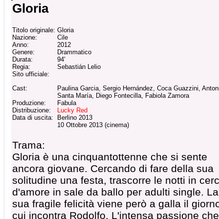
Gloria
Titolo originale:
Gloria
Nazione:
Cile
Anno:
2012
Genere:
Drammatico
Durata:
94'
Regia:
Sebastián Lelio
Sito ufficiale:
Cast:
Paulina Garcia, Sergio Hernández, Coca Guazzini, Anton
Santa María, Diego Fontecilla, Fabiola Zamora
Produzione:
Fabula
Distribuzione:
Lucky Red
Data di uscita:
Berlino 2013
10 Ottobre 2013 (cinema)
Trama:
Gloria è una cinquantottenne che si sente
ancora giovane. Cercando di fare della sua
solitudine una festa, trascorre le notti in cer
d'amore in sale da ballo per adulti single. La
sua fragile felicità viene però a galla il giorn
cui incontra Rodolfo. L'intensa passione che