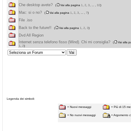
Che desktop avete?
(
Vai alla pagina
1
,
2
,
3
, ... ,
32
)
Mac: si o no?
(
Vai alla pagina
1
,
2
,
3
, ... ,
7
)
File .iso
Back to the future!!
(
Vai alla pagina
1
,
2
,
3
)
Dvd All Region
Internet senza telefono fisso (Wind). Chi mi consiglia?
(
Vai alla 
1
,
2
)
Legenda dei simboli:
= Nuovi messaggi
= Più di 15 me
= No nuovi messaggi
= Argomento c