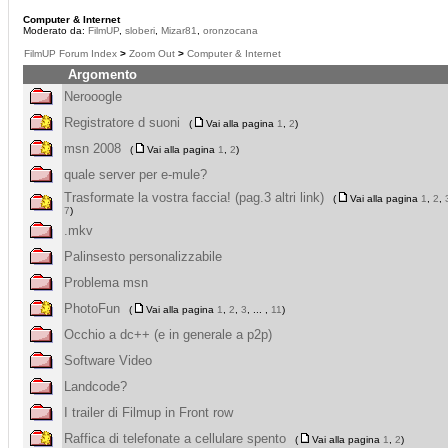
Computer & Internet
Moderato da:
FilmUP
,
sloberi
,
Mizar81
,
oronzocana
FilmUP Forum Index
>
Zoom Out
>
Computer & Internet
Argomento
Nerooogle
Registratore d suoni
(
Vai alla pagina
1
,
2
)
msn 2008
(
Vai alla pagina
1
,
2
)
quale server per e-mule?
Trasformate la vostra faccia! (pag.3 altri link)
(
Vai alla pagina
1
,
2
,
7
)
.mkv
Palinsesto personalizzabile
Problema msn
PhotoFun
(
Vai alla pagina
1
,
2
,
3
, ... ,
11
)
Occhio a dc++ (e in generale a p2p)
Software Video
Landcode?
I trailer di Filmup in Front row
Raffica di telefonate a cellulare spento
(
Vai alla pagina
1
,
2
)