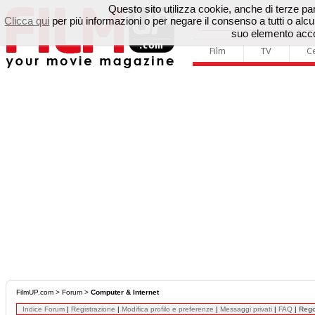
Questo sito utilizza cookie, anche di terze parti
Clicca qui
per più informazioni o per negare il consenso a tutti o a
suo elemento accon
Film
TV
C
FilmUP.com
>
Forum
>
Computer & Internet
Indice Forum
|
Registrazione
|
Modifica profilo e preferenze
|
Messaggi privati
|
FAQ
|
Reg