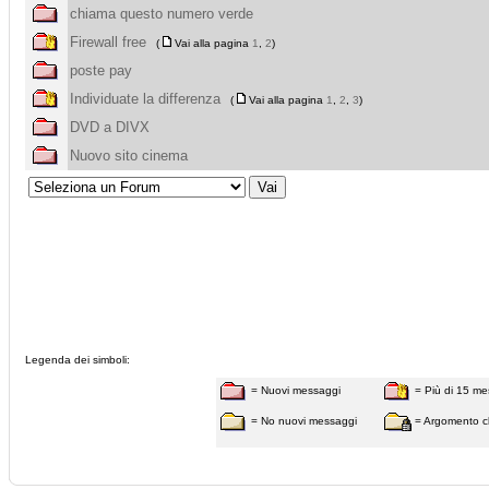
chiama questo numero verde
Firewall free
(
Vai alla pagina
1
,
2
)
poste pay
Individuate la differenza
(
Vai alla pagina
1
,
2
,
3
)
DVD a DIVX
Nuovo sito cinema
Legenda dei simboli:
= Nuovi messaggi
= Più di 15 me
= No nuovi messaggi
= Argomento c