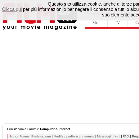
Questo sito utilizza cookie, anche di terze parti
Clicca qui
per più informazioni o per negare il consenso a tutti o a
suo elemento accon
Film
TV
C
FilmUP.com
>
Forum
>
Computer & Internet
Indice Forum
|
Registrazione
|
Modifica profilo e preferenze
|
Messaggi privati
|
FAQ
|
Reg