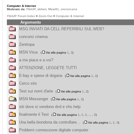
Computer & Internet
Moderato da:
FilmUP
,
sloberi
,
Mizar81
,
oronzocana
FilmUP Forum Index
>
Zoom Out
>
Computer & Internet
Argomento
MSG INVIATI DA CELL REPERIBILI SUL WEB?
concorsi cinema
Zentropa
MSN Virus
(
Vai alla pagina
1
,
2
)
a me piace e a voi?
ATTENZIONE, LEGGETE TUTTI
E-bay e spese di dogana
(
Vai alla pagina
1
,
2
)
Cerco sito
Test sui nomi d'arte
(
Vai alla pagina
1
,
2
)
MSN Messenger
(
Vai alla pagina
1
,
2
)
siti dove si vendono dvd e vhs.help
finalmente il Test
(
Vai alla pagina
1
,
2
,
3
, ... ,
5
)
Una bella biondona da controllare...
(
Vai alla pagina
1
,
2
,
3
)
Problemi connessione digitale computer