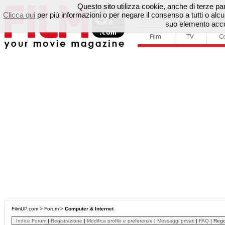
Questo sito utilizza cookie, anche di terze parti
Clicca qui
per più informazioni o per negare il consenso a tutti o a
suo elemento accon
Film
TV
C
FilmUP.com
>
Forum
>
Computer & Internet
Indice Forum
|
Registrazione
|
Modifica profilo e preferenze
|
Messaggi privati
|
FAQ
|
Reg