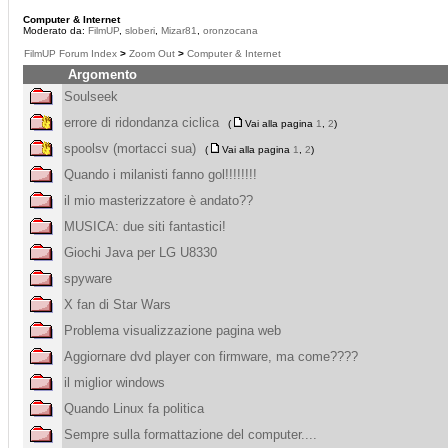
Computer & Internet
Moderato da:
FilmUP
,
sloberi
,
Mizar81
,
oronzocana
FilmUP Forum Index
>
Zoom Out
>
Computer & Internet
Argomento
Soulseek
errore di ridondanza ciclica
(
Vai alla pagina
1
,
2
)
spoolsv (mortacci sua)
(
Vai alla pagina
1
,
2
)
Quando i milanisti fanno gol!!!!!!!!
il mio masterizzatore è andato??
MUSICA: due siti fantastici!
Giochi Java per LG U8330
spyware
X fan di Star Wars
Problema visualizzazione pagina web
Aggiornare dvd player con firmware, ma come????
il miglior windows
Quando Linux fa politica
Sempre sulla formattazione del computer....