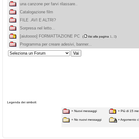
una canzone per farvi rilassare..
Catalogazione film
FILE .AVI E ALTRI?
Sorpresa nel letto...
[aiutoooo] FORMATTAZIONE PC
(
Vai alla pagina
1
,
2
)
Programma per creare adesivi, banner...
Legenda dei simboli:
= Nuovi messaggi
= Più di 15 me
= No nuovi messaggi
= Argomento c