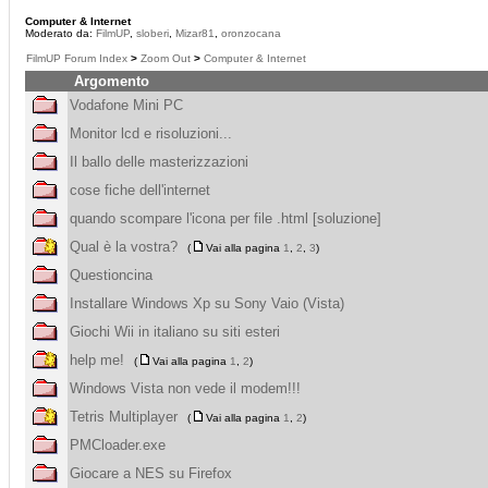
Computer & Internet
Moderato da:
FilmUP
,
sloberi
,
Mizar81
,
oronzocana
FilmUP Forum Index
>
Zoom Out
>
Computer & Internet
Argomento
Vodafone Mini PC
Monitor lcd e risoluzioni...
Il ballo delle masterizzazioni
cose fiche dell'internet
quando scompare l'icona per file .html [soluzione]
Qual è la vostra?
(
Vai alla pagina
1
,
2
,
3
)
Questioncina
Installare Windows Xp su Sony Vaio (Vista)
Giochi Wii in italiano su siti esteri
help me!
(
Vai alla pagina
1
,
2
)
Windows Vista non vede il modem!!!
Tetris Multiplayer
(
Vai alla pagina
1
,
2
)
PMCloader.exe
Giocare a NES su Firefox