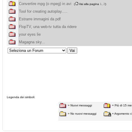
Convertire mpg (o mpeg) in avi
(
Vai alla pagina
1
,
2
)
Tool for creating autoplay.....
Estrarre immagini da pdf
FlopTV, una web-tv tutta da ridere
your eyes lie
Magagna sky...
Legenda dei simboli:
= Nuovi messaggi
= Più di 15 me
= No nuovi messaggi
= Argomento c