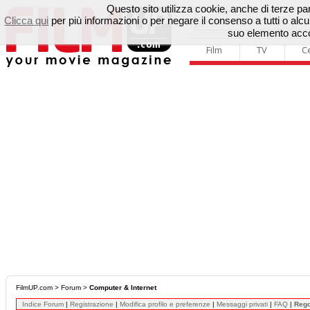
Questo sito utilizza cookie, anche di terze parti
Clicca qui
per più informazioni o per negare il consenso a tutti o a
suo elemento accon
Film
TV
C
FilmUP.com
>
Forum
>
Computer & Internet
Indice Forum
|
Registrazione
|
Modifica profilo e preferenze
|
Messaggi privati
|
FAQ
|
Reg