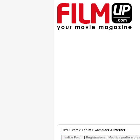
FilmUP.com
>
Forum
>
Computer & Internet
Indice Forum
|
Registrazione
|
Modifica profilo e pre