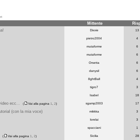
et
Mittente
Ris
a!
Dixxie
13
pietro2004
4
mutaforme
6
mutaforme
6
Orsetta
6
danysil
6
8ghtBall
4
tigro7
3
Isabel
18
video ecc...
sgamp2003
17
(
Vai alla pagina
1
,
2
)
torial (con la mia voce)
mikkka
3
lorelai
3
spacciani
1
Sicilia
28
(
Vai alla pagina
1
,
2
)