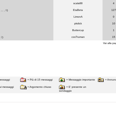
scala88
4
EtaBeta
127
, ... ,
9
)
LimonA
0
pkdick
10
Buttercup
1
cosTruman
15
,
2
)
Vai alla pa
messaggi
= Più di 15 messaggi
= Messaggio importante
= Annunc
vi messaggi
= Argomento chiuso
= E' presente un
sondaggio