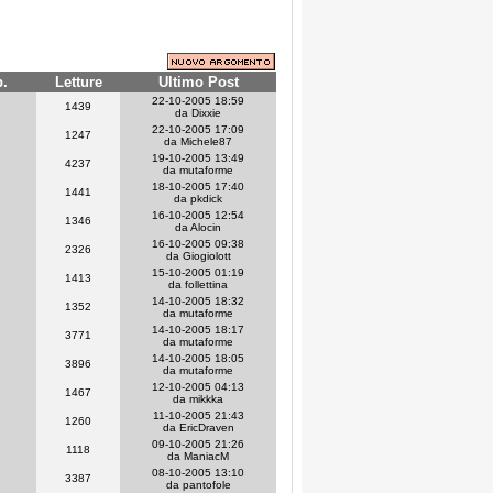
p.
Letture
Ultimo Post
22-10-2005 18:59
1439
da Dixxie
22-10-2005 17:09
1247
da Michele87
19-10-2005 13:49
4237
da mutaforme
18-10-2005 17:40
1441
da pkdick
16-10-2005 12:54
1346
da Alocin
16-10-2005 09:38
2326
da Giogiolott
15-10-2005 01:19
1413
da follettina
14-10-2005 18:32
1352
da mutaforme
14-10-2005 18:17
3771
da mutaforme
14-10-2005 18:05
3896
da mutaforme
12-10-2005 04:13
1467
da mikkka
11-10-2005 21:43
1260
da EricDraven
09-10-2005 21:26
1118
da ManiacM
08-10-2005 13:10
3387
da pantofole