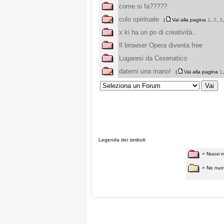
come si fa?????
culo spirituale
(
Vai alla pagina
1
,
2
,
3
x ki ha un po di creatività...
Il browser Opera diventa free
Lugaresi da Cesenatico
datemi una mano!
(
Vai alla pagina
1
Legenda dei simboli:
= Nuovi 
= No nuo