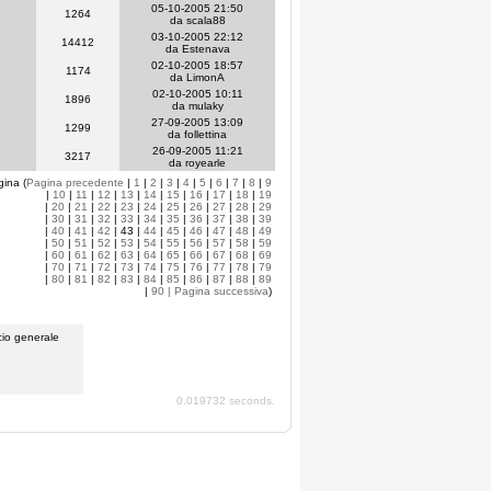
05-10-2005 21:50
1264
da scala88
03-10-2005 22:12
14412
da Estenava
02-10-2005 18:57
1174
da LimonA
02-10-2005 10:11
1896
da mulaky
27-09-2005 13:09
1299
da follettina
26-09-2005 11:21
3217
da royearle
gina (
Pagina precedente
|
1
|
2
|
3
|
4
|
5
|
6
|
7
|
8
|
9
|
10
|
11
|
12
|
13
|
14
|
15
|
16
|
17
|
18
|
19
|
20
|
21
|
22
|
23
|
24
|
25
|
26
|
27
|
28
|
29
|
30
|
31
|
32
|
33
|
34
|
35
|
36
|
37
|
38
|
39
|
40
|
41
|
42
| 43 |
44
|
45
|
46
|
47
|
48
|
49
|
50
|
51
|
52
|
53
|
54
|
55
|
56
|
57
|
58
|
59
|
60
|
61
|
62
|
63
|
64
|
65
|
66
|
67
|
68
|
69
|
70
|
71
|
72
|
73
|
74
|
75
|
76
|
77
|
78
|
79
|
80
|
81
|
82
|
83
|
84
|
85
|
86
|
87
|
88
|
89
|
90
| Pagina successiva
)
io generale
0.019732 seconds.