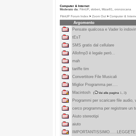
Computer & Internet
Moderato da:
FilmUP
,
sloberi
,
Mizar81
,
oronzocana
FilmUP Forum Index
>
Zoom Out
>
Computer & Intern
Argomento
Pensate qualcosa e Vader lo indovin
tEsT
SMS gratis dal cellulare
Allofmp3 è legale però...
mah
tariffe tim
Convertitore File Musicali
Miglior Programma per.....
Macintosh
(
Vai alla pagina
1
,
2
)
Programmi per scaricare file audio, 
cerco programma per registrare un tu
Aiuto stereotipi
aiuto
IMPORTANTISSIMO......LEGGETE