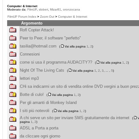
Computer & Internet
Moderato da:
FilmUP
,
sloberi
,
Mizar81
,
oronzocana
FilmUP Forum Index
>
Zoom Out
>
Computer & Internet
Argomento
Rofl Copter Attack!
Peer to Peer, il software "perfetto"
tasilia@hotmail.com
(
Vai alla pagina
1
,
2
)
Connesioni
come si usa il programma AUDACITY??
(
Vai alla pagina
1
,
2
)
Night Of The Living Cats
(
Vai alla pagina
1
,
2
,
3
, ... ,
5
)
lettori mp3
CHi sa indicarmi un sito di vendita online DVD vergini a buon pre
Botte di culo!
(
Vai alla pagina
1
,
2
)
Per gli amanti di Monkey Island
I siti più notevoli
(
Vai alla pagina
1
,
2
)
A chi serve un sito per inviare SMS gratuitamente da internet
(
V
pagina
1
,
2
)
ADSL a Porta a porta
da cliccare ogni giorno