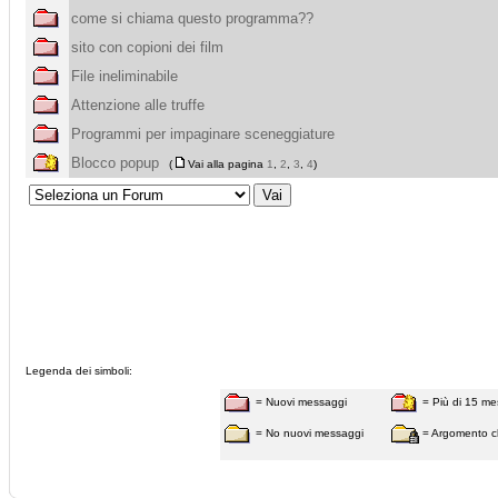
come si chiama questo programma??
sito con copioni dei film
File ineliminabile
Attenzione alle truffe
Programmi per impaginare sceneggiature
Blocco popup
(
Vai alla pagina
1
,
2
,
3
,
4
)
Legenda dei simboli:
= Nuovi messaggi
= Più di 15 me
= No nuovi messaggi
= Argomento c