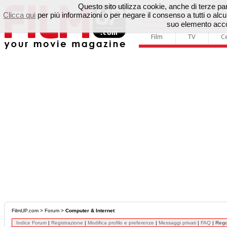
Questo sito utilizza cookie, anche di terze parti
Clicca qui
per più informazioni o per negare il consenso a tutti o a
suo elemento accon
Film
TV
C
FilmUP.com
>
Forum
>
Computer & Internet
Indice Forum
|
Registrazione
|
Modifica profilo e preferenze
|
Messaggi privati
|
FAQ
|
Reg