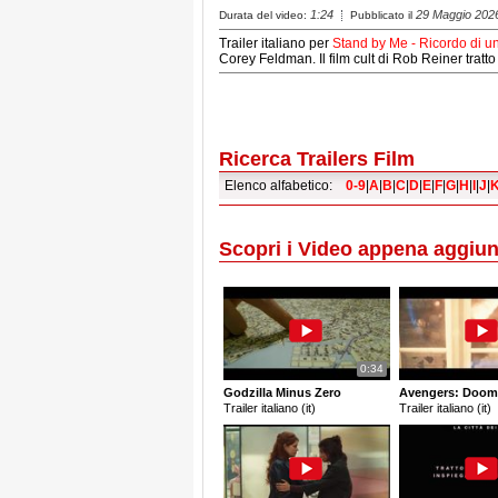
1:24
29 Maggio 202
Durata del video:
Pubblicato il
Trailer italiano per
Stand by Me - Ricordo di un
Corey Feldman. Il film cult di Rob Reiner trat
Ricerca Trailers Film
Elenco alfabetico:
0-9
|
A
|
B
|
C
|
D
|
E
|
F
|
G
|
H
|
I
|
J
|
Scopri i Video appena aggiun
0:34
Godzilla Minus Zero
Avengers: Doom
Trailer italiano (it)
Trailer italiano (it)