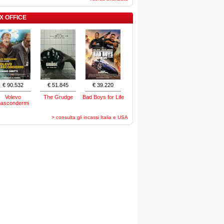
X OFFICE
€ 90.532
€ 51.845
€ 39.220
Volevo
The Grudge
Bad Boys for Life
nascondermi
> consulta gli incassi Italia e USA