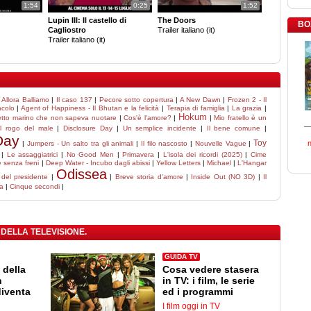
1:54
0:25
1:52
Lupin III: Il castello di
The Doors
BO
Cagliostro
Trailer italiano (it)
Trailer italiano (it)
|
Allora Balliamo
|
Il caso 137
|
Pecore sotto copertura
|
A New Dawn
|
Frozen 2 - Il
acolo
|
Agent of Happiness - Il Bhutan e la felicità
|
Terapia di famiglia
|
La grazia
|
Hokum
hetto marino che non sapeva nuotare
|
Cos'è l'amore?
|
|
Mio fratello è un
l rogo del male
|
Disclosure Day
|
Un semplice incidente
|
Il bene comune
|
Day
Toy
|
Jumpers - Un salto tra gli animali
|
Il filo nascosto
|
Nouvelle Vague
|
|
Le assaggiatrici
|
No Good Men
|
Primavera
|
L'isola dei ricordi (2025)
|
Cime
e senza freni
|
Deep Water - Incubo dagli abissi
|
Yellow Letters
|
Michael
|
L'Hangar
Odissea
 del presidente
|
|
Breve storia d'amore
|
Inside Out (NO 3D)
|
Il
la
|
Cinque secondi
|
 DELLA TELEVISIONE.
GUIDA TV
 della
Cosa vedere stasera
n
in TV: i film, le serie
diventa
ed i programmi
I film oggi in TV