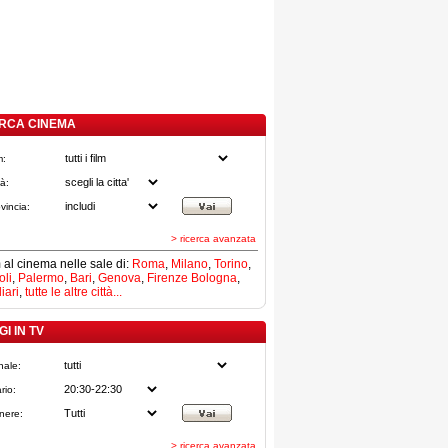
RCA CINEMA
m:
tà:
vincia:
> ricerca avanzata
lm al cinema nelle sale di:
Roma
,
Milano
,
Torino
,
li
,
Palermo
,
Bari
,
Genova
,
Firenze
Bologna
,
iari
,
tutte le altre città...
I IN TV
nale:
rio:
nere:
> ricerca avanzata