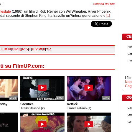
6
Scheda del film
'estate
(1986), un film di Rob Reiner con Wil Wheaton, River Phoenix,
to dal racconto di Stephen King, ha travolto un?intera generazione e
[..]
CE
Fil
K
|
L
|
M
|
N
|
O
|
P
|
Q
|
R
|
S
|
T
|
U
|
V
|
W
|
X
|
Y
|
Z
Cit
Pro
ti su FilmUP.com:
I fi
Napo
Cagl
OGG
2:25
1:03
1:49
sday
Sacrifice
Ketticè
Ca
Trailer italiano (it)
Trailer italiano (it)
Ora
Ge