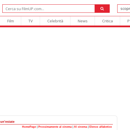
Film
TV
Celebrità
News
Critica
P
 un'estate
HomePage
|
Prossimamente al cinema
|
Al cinema
|
Elenco alfabetico