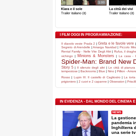
1:00
Klara e il sole
La città dei vivi
Trailer italiano (it)
Trailer italiano (it)
I FILM OGGI IN PROGRAMMAZIONE:
Greta e le favole vere
Il diavolo veste Prada 2
|
Segreto di Arendelle
|
Amarga Navidad
|
Piccolo Mir
Rental Family - Nelle Vite Degli Altri
|
Rufus, il drag
Minions & Monsters
vichingo
|
|
La casa - I
Spider-Man: Brand New 
Story 5
|
Il silenzio degli altri
|
Le città di pianura
tempestose
|
Backrooms
|
Blue
|
Nino
|
Pillion - Amor
Rosso
|
Lupin III: Il castello di Cagliostro
|
La torta
prigioniero
|
2 cuori e 2 capanne
|
Obsession
|
Priscil
IN EVIDENZA - DAL MONDO DEL CINEMA E
NEWS
La gestione
pandemia i
Inghilterra 
una serie tv