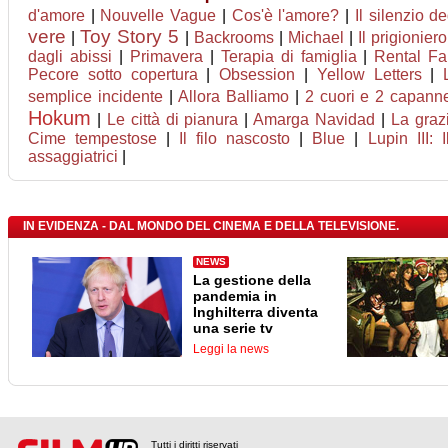
d'amore
|
Nouvelle Vague
|
Cos'è l'amore?
|
Il silenzio deg
vere
Toy Story 5
|
|
Backrooms
|
Michael
|
Il prigioniero
dagli abissi
|
Primavera
|
Terapia di famiglia
|
Rental Fam
Pecore sotto copertura
|
Obsession
|
Yellow Letters
|
semplice incidente
|
Allora Balliamo
|
2 cuori e 2 capann
Hokum
|
Le città di pianura
|
Amarga Navidad
|
La graz
Cime tempestose
|
Il filo nascosto
|
Blue
|
Lupin III: 
assaggiatrici
|
IN EVIDENZA - DAL MONDO DEL CINEMA E DELLA TELEVISIONE.
NEWS
La gestione della
pandemia in
Inghilterra diventa
una serie tv
Leggi la news
Tutti i diritti riservati