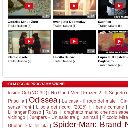
0:34
2:25
Godzilla Minus Zero
Avengers: Doomsday
Sacrifice
Trailer italiano (it)
Trailer italiano (it)
Trailer italiano (it)
1:00
1:54
Klara e il sole
La città dei vivi
Lupin III: Il castello 
Trailer italiano (it)
Trailer italiano (it)
Cagliostro
Trailer italiano (it)
I FILM OGGI IN PROGRAMMAZIONE:
Inside Out (NO 3D)
|
No Good Men
|
Frozen 2 - Il Segreto 
Odissea
Priscilla
|
|
La casa - Il rogo del male
|
Cin
senza freni
|
L'isola dei ricordi (2025)
|
Il bene comune
L'Hangar Rosso
|
Rufus, il draghetto marino che non sap
vichingo
|
Jumpers - Un salto tra gli animali
|
Piccolo Mira
Spider-Man: Brand
Bhutan e la felicità
|