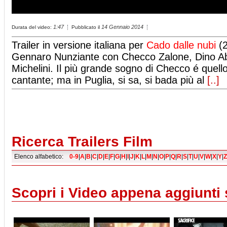
1:47
14 Gennaio 2014
Durata del video:
Pubblicato il
Trailer in versione italiana per
Cado dalle nubi
(2
Gennaro Nunziante con Checco Zalone, Dino Abb
Michelini. Il più grande sogno di Checco é quell
cantante; ma in Puglia, si sa, si bada più al
[..]
Ricerca Trailers Film
Elenco alfabetico:
0-9
|
A
|
B
|
C
|
D
|
E
|
F
|
G
|
H
|
I
|
J
|
K
|
L
|
M
|
N
|
O
|
P
|
Q
|
R
|
S
|
T
|
U
|
V
|
W
|
X
|
Y
|
Z
Scopri i Video appena aggiunti