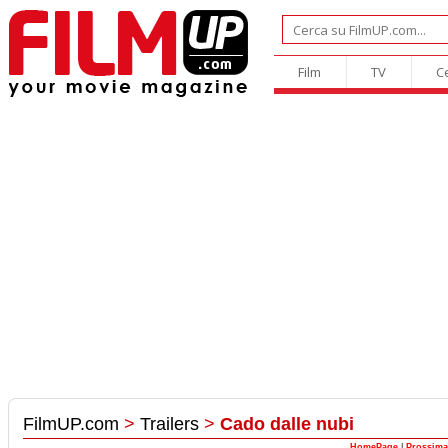
Film
TV
C
FilmUP.com
>
Trailers
>
Cado dalle nubi
HomePage
|
Prossima