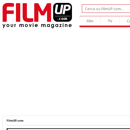
Film
TV
C
FilmUP.com