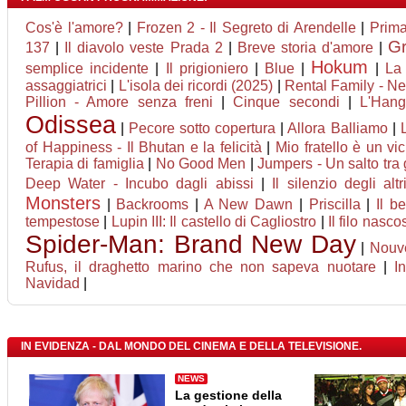
Cos'è l'amore?
|
Frozen 2 - Il Segreto di Arendelle
|
Prim
Gr
137
|
Il diavolo veste Prada 2
|
Breve storia d'amore
|
Hokum
semplice incidente
|
Il prigioniero
|
Blue
|
|
La 
assaggiatrici
|
L'isola dei ricordi (2025)
|
Rental Family - Nel
Pillion - Amore senza freni
|
Cinque secondi
|
L'Han
Odissea
|
Pecore sotto copertura
|
Allora Balliamo
|
of Happiness - Il Bhutan e la felicità
|
Mio fratello è un vi
Terapia di famiglia
|
No Good Men
|
Jumpers - Un salto tra 
Deep Water - Incubo dagli abissi
|
Il silenzio degli altr
Monsters
|
Backrooms
|
A New Dawn
|
Priscilla
|
Il b
tempestose
|
Lupin III: Il castello di Cagliostro
|
Il filo nasco
Spider-Man: Brand New Day
|
Nouv
Rufus, il draghetto marino che non sapeva nuotare
|
I
Navidad
|
IN EVIDENZA - DAL MONDO DEL CINEMA E DELLA TELEVISIONE.
NEWS
La gestione della