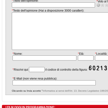
*
Titolo dell'opinione:
*
Voto al f
*
Testo dell'opinione (Hai a disposizione 3000 caratteri):
*
Nome:
*
Età:
*
Località:
*
Riscrivi qui
il codice di controllo della figura:
*
E-Mail (non viene resa pubblica):
Cliccando su Invia accetto "
Informativa ai sensi dell'Art. 13, Decreto Legislativo 196/2
I FILM OGGI IN PROGRAMMAZIONE: