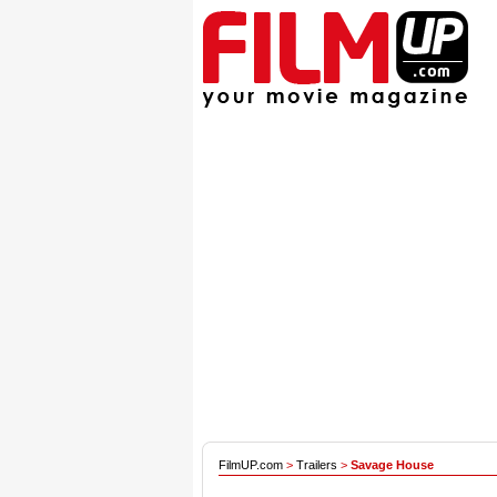
FilmUP.com
>
Trailers
>
Savage House