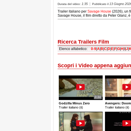
1:35
13 Giugno 202
Durata del video:
Pubblicato il
Trailer italiano per
Savage House
(2026), un f
Savage House, il film diretto da Peter Glanz, 
Ricerca Trailers Film
Elenco alfabetico:
0-9
|
A
|
B
|
C
|
D
|
E
|
F
|
G
|
H
|
I
|
J
|
Scopri i Video appena aggiun
0:34
Godzilla Minus Zero
Avengers: Doom
Trailer italiano (it)
Trailer italiano (it)