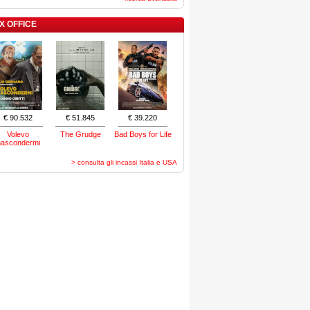
X OFFICE
€ 90.532
€ 51.845
€ 39.220
Volevo
The Grudge
Bad Boys for Life
nascondermi
> consulta gli incassi Italia e USA