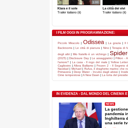
1:00
Klara e il sole
La città dei vivi
Trailer italiano (it)
Trailer italiano (it)
I FILM OGGI IN PROGRAMMAZIONE:
Odissea
Piccolo Miracolo
|
|
La grazia
|
Il
Backrooms
|
Le città di pianura
|
Nino
|
Terapia di f
Spide
degli altri
|
Mio fratello è un vichingo
|
(2025)
|
Disclosure Day
|
Le assaggiatrici
|
Pillion -
l'amore?
|
La casa - Il rogo del male
|
Yellow Letter
Cagliostro
|
Allora Balliamo
|
Frozen 2 - Il Segreto d
Navidad
|
Michael
|
Rufus, il draghetto marino che 
Primavera
|
Deep Water - Incubo dagli abissi
|
Insid
Cime tempestose
|
A New Dawn
|
La torta del presid
IN EVIDENZA - DAL MONDO DEL CINEMA E
NEWS
La gestione
pandemia i
Inghilterra 
una serie tv