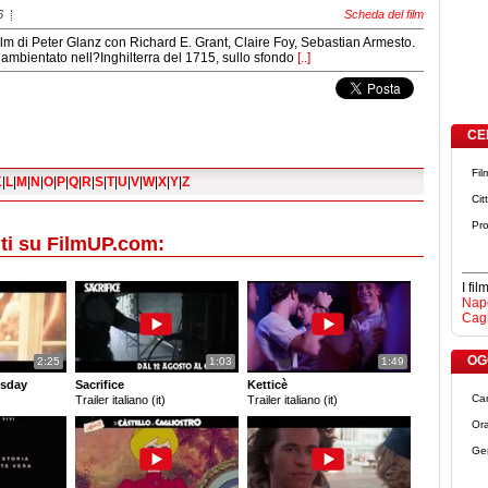
6
Scheda del film
ilm di Peter Glanz con Richard E. Grant, Claire Foy, Sebastian Armesto.
è ambientato nell?Inghilterra del 1715, sullo sfondo
[..]
CE
Fil
K
|
L
|
M
|
N
|
O
|
P
|
Q
|
R
|
S
|
T
|
U
|
V
|
W
|
X
|
Y
|
Z
Cit
Pro
ti su FilmUP.com:
I fi
Napo
Cagl
OGG
2:25
1:03
1:49
sday
Sacrifice
Ketticè
Ca
Trailer italiano (it)
Trailer italiano (it)
Ora
Ge