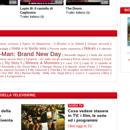
1:54
0:25
1:52
Lupin III: Il castello di
The Doors
BO
Cagliostro
Trailer italiano (it)
Trailer italiano (it)
 bene comune
|
Agent of Happiness - Il Bhutan e la felicità
|
Cinque secondi
|
Hokum
Greta e le favole vere
amiglia
|
|
Pecore sotto copertura
|
|
Il silenzio
r-Man: Brand New Day
|
Nouvelle Vague
|
L'isola dei ricordi
 Amore senza freni
|
Jumpers - Un salto tra gli animali
|
Breve storia d'amore
|
Cos'è
Minions & Monsters
Toy Story 5
s
|
|
|
Il caso 137
|
Lupin III: Il castello di
i Arendelle
|
No Good Men
|
L'Hangar Rosso
|
Il diavolo veste Prada 2
|
Amarga
non sapeva nuotare
|
Il filo nascosto
|
Priscilla
|
Un semplice incidente
|
Obsession
|
e Out (NO 3D)
|
Rental Family - Nelle Vite Degli Altri
|
2 cuori e 2 capanne
|
Blue
|
ente
|
Il prigioniero
|
 DELLA TELEVISIONE.
GUIDA TV
 della
Cosa vedere stasera
n
in TV: i film, le serie
diventa
ed i programmi
I film oggi in TV