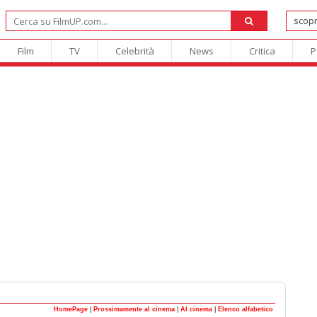
Film
TV
Celebrità
News
Critica
P
HomePage
|
Prossimamente al cinema
|
Al cinema
|
Elenco alfabetico