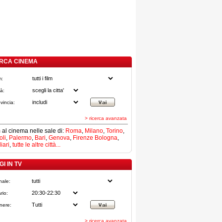
RCA CINEMA
m:
tà:
vincia:
> ricerca avanzata
lm al cinema nelle sale di:
Roma
,
Milano
,
Torino
,
li
,
Palermo
,
Bari
,
Genova
,
Firenze
Bologna
,
iari
,
tutte le altre città...
I IN TV
nale:
rio:
nere:
> ricerca avanzata