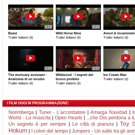
2:23
2:24
Beast
Wild Horse Nine
Amori & incantesimi
Trailer italiano (it)
Trailer italiano (it)
Trailer italiano (it)
0:56
2:27
The mortuary assistant -
Wildwood - I segreti del
Ice Cream Man
Anatomia di un incubo
bosco proibito
Trailer italiano (it)
Trailer italiano (it)
Trailer italiano (it)
I FILM OGGI IN PROGRAMMAZIONE:
Norimberga
|
Tuner - L'accordatore
|
Amarga Navidad
|
I
World - La rinascita
|
Open Hearts
|
...che Dio perdona a tu
Toy S
Un segreto è per sempre
|
Le città di pianura
|
Hokum
|
I colori del tempo
|
Jumpers - Un salto tra gli ani