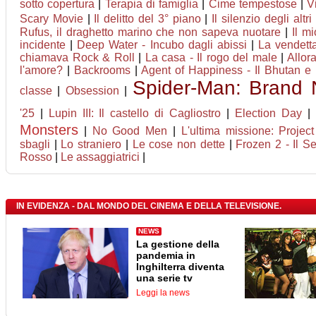
sotto copertura
|
Terapia di famiglia
|
Cime tempestose
|
V
Scary Movie
|
Il delitto del 3° piano
|
Il silenzio degli altri
Rufus, il draghetto marino che non sapeva nuotare
|
Il m
incidente
|
Deep Water - Incubo dagli abissi
|
La vendetta
chiamava Rock & Roll
|
La casa - Il rogo del male
|
Allor
l'amore?
|
Backrooms
|
Agent of Happiness - Il Bhutan e l
Spider-Man: Brand
classe
|
Obsession
|
'25
|
Lupin III: Il castello di Cagliostro
|
Election Day
|
Monsters
|
No Good Men
|
L'ultima missione: Projec
sbagli
|
Lo straniero
|
Le cose non dette
|
Frozen 2 - Il S
Rosso
|
Le assaggiatrici
|
IN EVIDENZA - DAL MONDO DEL CINEMA E DELLA TELEVISIONE.
NEWS
La gestione della
pandemia in
Inghilterra diventa
una serie tv
Leggi la news