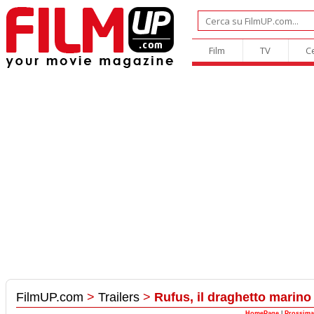
Film
TV
C
FilmUP.com
>
Trailers
>
Rufus, il draghetto marin
HomePage
|
Prossima