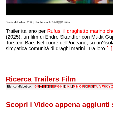
1:00
25 Maggio 2026
Durata del video:
Pubblicato il
Trailer italiano per
Rufus, il draghetto marino c
(2025), un film di Endre Skandfer con Mudit G
Torstein Bae. Nel cuore dell?oceano, su un?isol
simpatica comunità di draghi marini. Tra loro
[..]
Ricerca Trailers Film
Elenco alfabetico:
0-9
|
A
|
B
|
C
|
D
|
E
|
F
|
G
|
H
|
I
|
J
|
K
|
L
|
M
|
N
|
O
|
P
|
Q
|
R
|
S
|
T
|
U
|
V
|
W
|
X
|
Y
|
Z
Scopri i Video appena aggiunti