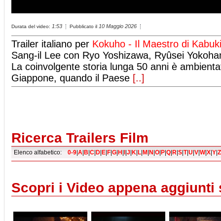
1:53
10 Maggio 2026
Durata del video:
Pubblicato il
Trailer italiano per
Kokuho - Il Maestro di Kabuk
Sang-il Lee con Ryo Yoshizawa, Ryûsei Yokoha
La coinvolgente storia lunga 50 anni è ambienta
Giappone, quando il Paese
[..]
Ricerca Trailers Film
Elenco alfabetico:
0-9
|
A
|
B
|
C
|
D
|
E
|
F
|
G
|
H
|
I
|
J
|
K
|
L
|
M
|
N
|
O
|
P
|
Q
|
R
|
S
|
T
|
U
|
V
|
W
|
X
|
Y
|
Z
Scopri i Video appena aggiunti