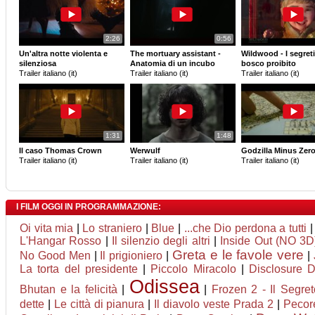
2:26
0:56
Un'altra notte violenta e
The mortuary assistant -
Wildwood - I segreti
silenziosa
Anatomia di un incubo
bosco proibito
Trailer italiano (it)
Trailer italiano (it)
Trailer italiano (it)
1:31
1:48
Il caso Thomas Crown
Werwulf
Godzilla Minus Zer
Trailer italiano (it)
Trailer italiano (it)
Trailer italiano (it)
I FILM OGGI IN PROGRAMMAZIONE:
Oi vita mia
|
Lo straniero
|
Blue
|
...che Dio perdona a tutti
L'Hangar Rosso
|
Il silenzio degli altri
|
Inside Out (NO 3D
Greta e le favole vere
No Good Men
|
Il prigioniero
|
|
La torta del presidente
|
Piccolo Miracolo
|
Disclosure 
Odissea
Bhutan e la felicità
|
|
Frozen 2 - Il Segret
dette
|
Le città di pianura
|
Il diavolo veste Prada 2
|
Pecore