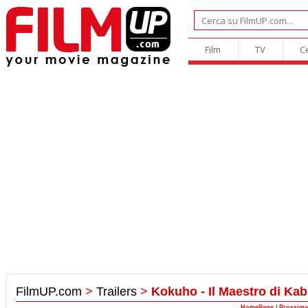
Film
TV
C
FilmUP.com
>
Trailers
>
Kokuho - Il Maestro di Kab
HomePage
|
Prossima