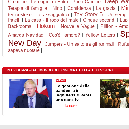
Deep Wate
Cremlino - Le origini di Putin
|
Buen Camino
|
Mi
Terapia di famiglia
|
Nino
|
Confidenza
|
La grazia
|
Toy Story 5
tempestose
|
Le assaggiatrici
|
|
Un sempli
fratelli
|
La casa - Il rogo del male
|
Cinque secondi
|
Lupi
Hokum
Backrooms
|
|
Nouvelle Vague
|
Pillion - Amo
Sp
Amarga Navidad
|
Cos'è l'amore?
|
Yellow Letters
|
New Day
|
Jumpers - Un salto tra gli animali
|
Rufus
sapeva nuotare
|
IN EVIDENZA - DAL MONDO DEL CINEMA E DELLA TELEVISIONE.
NEWS
La gestione della
pandemia in
Inghilterra diventa
una serie tv
Leggi la news