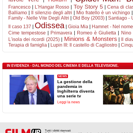
Toy Story 5
Francesco
|
L'Hangar Rosso
|
|
Cena di cla
Balliamo
|
Il silenzio degli altri
|
Mio fratello è un vichingo
Family - Nelle Vite Degli Altri
|
Old Boy (2003)
|
Santiago - 
Odissea
Il caso 137
|
|
Gioia Mia
|
Hamnet - Nel nome d
Cime tempestose
|
Primavera
|
Romeo è Giulietta
|
Nino
Minions & Monsters
L'isola dei ricordi (2025)
|
|
Il di
Terapia di famiglia
|
Lupin III: Il castello di Cagliostro
|
Cinqu
IN EVIDENZA - DAL MONDO DEL CINEMA E DELLA TELEVISIONE.
NEWS
La gestione della
pandemia in
Inghilterra diventa
una serie tv
Leggi la news
Tutti i diritti riservati