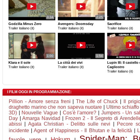
0:34
2:25
Godzilla Minus Zero
Avengers: Doomsday
Sacrifice
Trailer italiano (it)
Trailer italiano (it)
Trailer italiano (it)
1:00
1:54
Klara e il sole
La città dei vivi
Lupin III: Il castello 
Trailer italiano (it)
Trailer italiano (it)
Cagliostro
Trailer italiano (it)
I FILM OGGI IN PROGRAMMAZIONE:
Pillion - Amore senza freni
|
The Life of Chuck
|
Il prigi
draghetto marino che non sapeva nuotare
|
Ultimo schiaffo
3D)
|
Nouvelle Vague
|
Cos'è l'amore?
|
Jumpers - Un salt
Day
|
Amarga Navidad
|
Frozen 2 - Il Segreto di Arendell
abissi
|
Agata Christian - Delitto sulle nevi
|
Pecore so
incidente
|
Agent of Happiness - Il Bhutan e la felicità
|
L
Spider-Man: 
Hokum
favole vere
|
|