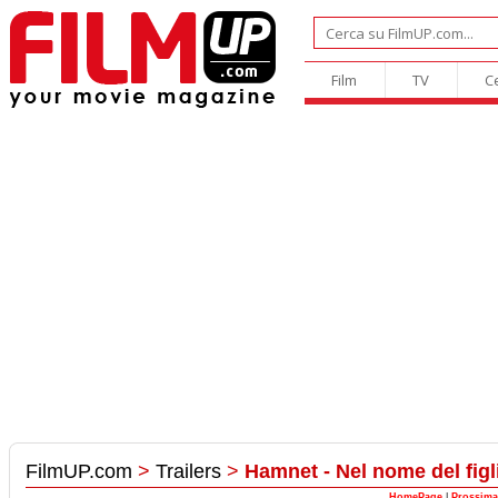
Film
TV
C
FilmUP.com
>
Trailers
>
Hamnet - Nel nome del figl
HomePage
|
Prossima