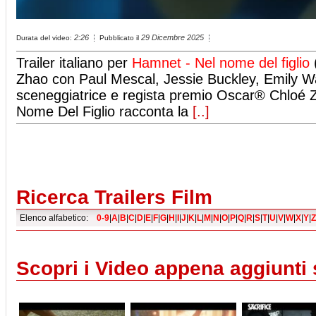
2:26
29 Dicembre 2025
Durata del video:
Pubblicato il
Trailer italiano per
Hamnet - Nel nome del figlio
(
Zhao con Paul Mescal, Jessie Buckley, Emily W
sceneggiatrice e regista premio Oscar® Chloé 
Nome Del Figlio racconta la
[..]
Ricerca Trailers Film
Elenco alfabetico:
0-9
|
A
|
B
|
C
|
D
|
E
|
F
|
G
|
H
|
I
|
J
|
K
|
L
|
M
|
N
|
O
|
P
|
Q
|
R
|
S
|
T
|
U
|
V
|
W
|
X
|
Y
|
Z
Scopri i Video appena aggiunti