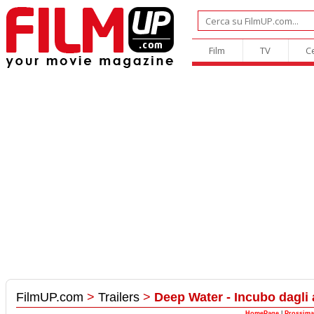
Film
TV
C
FilmUP.com
>
Trailers
>
Deep Water - Incubo dagli 
HomePage
|
Prossima