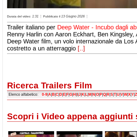
1:31
13 Giugno 2026
Durata del video:
Pubblicato il
Trailer italiano per
Deep Water - Incubo dagli abi
Renny Harlin con Aaron Eckhart, Ben Kingsley
Deep Water film, un volo internazionale da Los
costretto a un atterraggio
[..]
Ricerca Trailers Film
Elenco alfabetico:
0-9
|
A
|
B
|
C
|
D
|
E
|
F
|
G
|
H
|
I
|
J
|
K
|
L
|
M
|
N
|
O
|
P
|
Q
|
R
|
S
|
T
|
U
|
V
|
W
|
X
|
Y
|
Z
Scopri i Video appena aggiunti