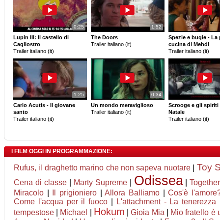
0:25
1:52
Lupin III: Il castello di
The Doors
Spezie e bugie - La 
Cagliostro
Trailer italiano (it)
cucina di Mehdi
Trailer italiano (it)
Trailer italiano (it)
1:25
0:34
Carlo Acutis - Il giovane
Un mondo meraviglioso
Scrooge e gli spiriti
santo
Trailer italiano (it)
Natale
Trailer italiano (it)
Trailer italiano (it)
I FILM OGGI IN PROGRAMMAZIONE:
Toy S
Rufus, il draghetto marino che non sapeva nuotare
|
Odissea
Cena di classe
|
Marty Supreme
|
|
Togethe
Miracolo
|
Il prigioniero
|
Allora Balliamo
|
Cos'è l'amore
Come l'acqua per il fuoco
|
L'attachment - La tenerezza
Hokum
tempestose
|
Michael
|
|
Gioia Mia
|
Mio fratello è