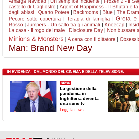
Amarga Navidad
|
Un semplice incidente
|
Frozen 2 - Il Se
castello di Cagliostro
|
Agent of Happiness - Il Bhutan e la f
dagli abissi
|
Quarto Potere
|
Backrooms
|
Blue
|
The Drama
Greta e 
Pecore sotto copertura
|
Terapia di famiglia
|
Rosso
|
Jumpers - Un salto tra gli animali
|
Kneecap
|
Insi
La casa - Il rogo del male
|
Disclosure Day
|
Non bussare a
Minions & Monsters
|
A cena con il dittatore
|
Obsessi
Man: Brand New Day
|
IN EVIDENZA - DAL MONDO DEL CINEMA E DELLA TELEVISIONE.
NEWS
La gestione della
pandemia in
Inghilterra diventa
una serie tv
Leggi la news