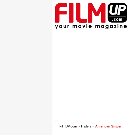
FilmUP.com
>
Trailers
>
American Sniper