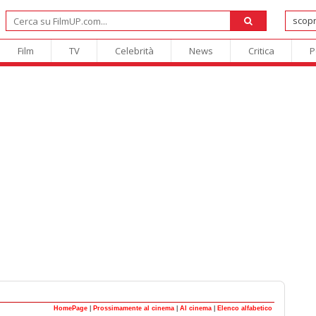
Film
TV
Celebrità
News
Critica
P
HomePage
|
Prossimamente al cinema
|
Al cinema
|
Elenco alfabetico