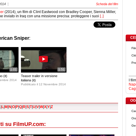
2014
Scheda del film
er
(2014), un film di Clint Eastwood con Bradley Cooper, Sienna Miller,
e inviato in Iraq con una missione precisa: proteggere i suoi
[..]
rican Sniper
:
CE
Fil
Cit
Pro
1:01
1:51
o (it)
Teaser trailer in versione
I fi
icembre 2014
italiana (it)
Napo
Pubblicato il 12 Novembre 2014
Cagl
OGG
K
|
L
|
M
|
N
|
O
|
P
|
Q
|
R
|
S
|
T
|
U
|
V
|
W
|
X
|
Y
|
Z
Ca
Ora
ti su FilmUP.com:
Ge