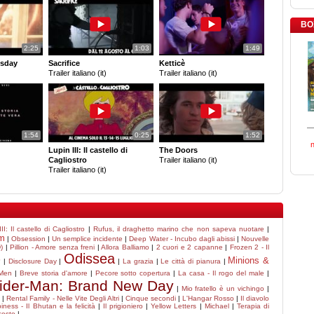
BO
2:25
1:03
1:49
sday
Sacrifice
Ketticè
Trailer italiano (it)
Trailer italiano (it)
1:54
0:25
1:52
Lupin III: Il castello di
The Doors
Cagliostro
Trailer italiano (it)
Trailer italiano (it)
II: Il castello di Cagliostro
|
Rufus, il draghetto marino che non sapeva nuotare
|
m
|
Obsession
|
Un semplice incidente
|
Deep Water - Incubo dagli abissi
|
Nouvelle
)
|
Pillion - Amore senza freni
|
Allora Balliamo
|
2 cuori e 2 capanne
|
Frozen 2 - Il
Odissea
Minions &
?
|
Disclosure Day
|
|
La grazia
|
Le città di pianura
|
Men
|
Breve storia d'amore
|
Pecore sotto copertura
|
La casa - Il rogo del male
|
ider-Man: Brand New Day
|
Mio fratello è un vichingo
|
i
|
Rental Family - Nelle Vite Degli Altri
|
Cinque secondi
|
L'Hangar Rosso
|
Il diavolo
ness - Il Bhutan e la felicità
|
Il prigioniero
|
Yellow Letters
|
Michael
|
Terapia di
scosto
|