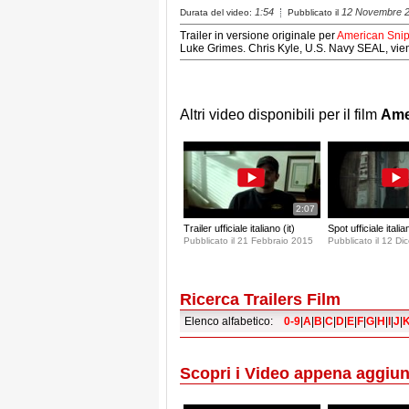
1:54
12 Novembre 
Durata del video:
Pubblicato il
Trailer in versione originale per
American Snip
Luke Grimes. Chris Kyle, U.S. Navy SEAL, vien
Altri video disponibili per il film
Ame
2:07
Trailer ufficiale italiano (it)
Spot ufficiale italian
Pubblicato il 21 Febbraio 2015
Pubblicato il 12 D
Ricerca Trailers Film
Elenco alfabetico:
0-9
|
A
|
B
|
C
|
D
|
E
|
F
|
G
|
H
|
I
|
J
|
Scopri i Video appena aggiun