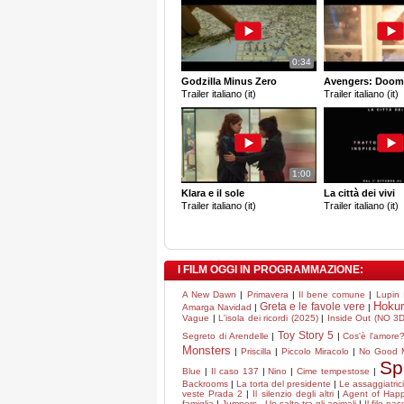
0:34
Godzilla Minus Zero
Avengers: Doom
Trailer italiano (it)
Trailer italiano (it)
1:00
Klara e il sole
La città dei vivi
Trailer italiano (it)
Trailer italiano (it)
I FILM OGGI IN PROGRAMMAZIONE:
A New Dawn
|
Primavera
|
Il bene comune
|
Lupin I
Hoku
Greta e le favole vere
Amarga Navidad
|
|
Vague
|
L'isola dei ricordi (2025)
|
Inside Out (NO 3D
Toy Story 5
Segreto di Arendelle
|
|
Cos'è l'amore
Monsters
|
Priscilla
|
Piccolo Miracolo
|
No Good 
Sp
Blue
|
Il caso 137
|
Nino
|
Cime tempestose
|
Backrooms
|
La torta del presidente
|
Le assaggiatric
veste Prada 2
|
Il silenzio degli altri
|
Agent of Happi
famiglia
|
Jumpers - Un salto tra gli animali
|
Il filo na