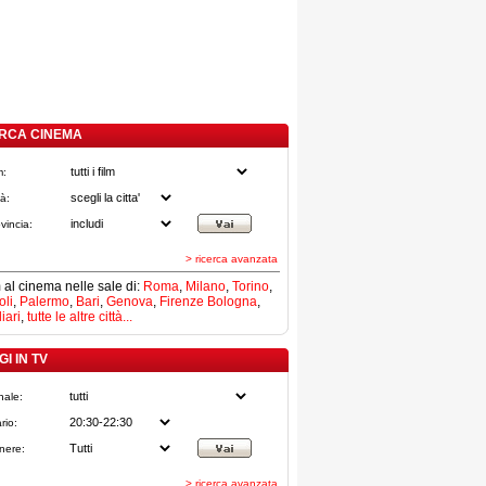
RCA CINEMA
m:
tà:
vincia:
> ricerca avanzata
lm al cinema nelle sale di:
Roma
,
Milano
,
Torino
,
li
,
Palermo
,
Bari
,
Genova
,
Firenze
Bologna
,
iari
,
tutte le altre città...
I IN TV
nale:
rio:
nere:
> ricerca avanzata