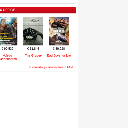
X OFFICE
€ 90.532
€ 51.845
€ 39.220
Volevo
The Grudge
Bad Boys for Life
nascondermi
> consulta gli incassi Italia e USA