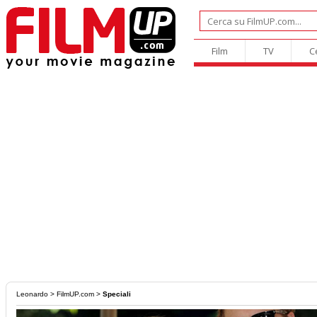
Film
TV
C
Leonardo
>
FilmUP.com
>
Speciali