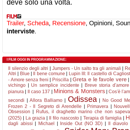
deve solo una volta.
Trailer
,
Scheda
,
Recensione
, Opinioni, Sou
interviste
.
I FILM OGGI IN PROGRAMMAZIONE:
Il silenzio degli altri
|
Jumpers - Un salto tra gli animali
|
Re
Altri
|
Blue
|
Il bene comune
|
Lupin III: Il castello di Caglios
Greta e le favole vere
- Amore senza freni
|
Priscilla
|
vichingo
|
Un semplice incidente
|
Breve storia d'amore
Minions & Monsters
pianura
|
Il caso 137
|
|
Cos'è l'a
Odissea
secondi
|
Allora Balliamo
|
|
No Good M
Frozen 2 - Il Segreto di Arendelle
|
Primavera
|
Nouvel
Obsession
|
Rufus, il draghetto marino che non sapeva
H
(2025)
|
La grazia
|
Il filo nascosto
|
Terapia di famiglia
|
dagli abissi
|
Michael
|
Inside Out (NO 3D)
|
Il diavol