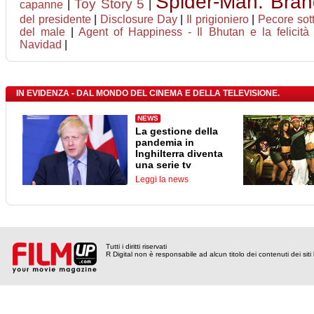
Spider-Man: Bra
Toy Story 5
capanne
|
|
del presidente
|
Disclosure Day
|
Il prigioniero
|
Pecore sot
del male
|
Agent of Happiness - Il Bhutan e la felicità
Navidad
|
IN EVIDENZA - DAL MONDO DEL CINEMA E DELLA TELEVISIONE.
NEWS
La gestione della
pandemia in
Inghilterra diventa
una serie tv
Leggi la news
Tutti i diritti riservati
R Digital non è responsabile ad alcun titolo dei contenuti dei siti l