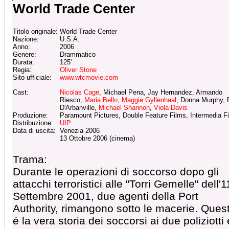
World Trade Center
Titolo originale:
World Trade Center
Nazione:
U.S.A.
Anno:
2006
Genere:
Drammatico
Durata:
125'
Regia:
Oliver Stone
Sito ufficiale:
www.wtcmovie.com
Cast:
Nicolas Cage
, Michael Pena, Jay Hernandez, Armando
Riesco,
Maria Bello
,
Maggie Gyllenhaal
, Donna Murphy, P
D'Arbanville,
Michael Shannon
,
Viola Davis
Produzione:
Paramount Pictures, Double Feature Films, Intermedia F
Distribuzione:
UIP
Data di uscita:
Venezia 2006
13 Ottobre 2006 (cinema)
Trama:
Durante le operazioni di soccorso dopo gli
attacchi terroristici alle "Torri Gemelle" dell'1
Settembre 2001, due agenti della Port
Authority, rimangono sotto le macerie. Ques
é la vera storia dei soccorsi ai due poliziotti 