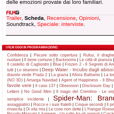
delle emozioni provate dai loro familiari.
Trailer
,
Scheda
,
Recensione
,
Opinioni
,
Soundtrack,
Speciale: interviste
.
I FILM OGGI IN PROGRAMMAZIONE:
Confidenza
|
Pecore sotto copertura
|
Rufus, il dragh
nuotare
|
Il bene comune
|
Backrooms
|
Le città di pianura
Il castello di Cagliostro
|
Blue
|
Frozen 2 - Il Segreto di Ar
Deep Water - Incubo dagli abissi
tutti
|
Lo straniero
|
diavolo veste Prada 2
|
La grazia
|
Allora Balliamo
|
La to
(NO 3D)
|
Amarga Navidad
|
Agent of Happiness - Il Bhuta
favole vere
|
Il caso 137
|
Obsession
|
Disclosure Day
|
Letters
|
No Good Men
|
Il mago del Cremlino - Le orig
Spider-Man: Bra
semplice incidente
|
assaggiatrici
|
Rocco e i suoi fratelli
|
Cinque secondi
|
Il p
rinascita
|
Oi vita mia
|
Le cose non dette
|
L'Hangar Rosso
Piccolo Miracolo
|
Jumpers - Un salto tra gli animali
|
Cos'è