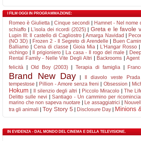
I FILM OGGI IN PROGRAMMAZIONE:
Romeo è Giulietta
|
Cinque secondi
|
Hamnet - Nel nome de
Greta e le favole 
schiaffo
|
L'isola dei ricordi (2025)
|
Lupin III: Il castello di Cagliostro
|
Amarga Navidad
|
Pecor
(NO 3D)
|
Frozen 2 - Il Segreto di Arendelle
|
Buen Cami
Balliamo
|
Cena di classe
|
Gioia Mia
|
L'Hangar Rosso
vichingo
|
Il prigioniero
|
La casa - Il rogo del male
|
Deep 
Rental Family - Nelle Vite Degli Altri
|
Backrooms
|
Agent 
felicità
|
Old Boy (2003)
|
Terapia di famiglia
|
Franc
Brand New Day
|
Il diavolo veste Prad
tempestose
|
Pillion - Amore senza freni
|
Obsession
|
Mic
Hokum
|
Il silenzio degli altri
|
Piccolo Miracolo
|
The Lif
Delitto sulle nevi
|
Santiago - Un cammino per ricomincia
marino che non sapeva nuotare
|
Le assaggiatrici
|
Nouvel
Minions 
Toy Story 5
tra gli animali
|
|
Disclosure Day
|
IN EVIDENZA - DAL MONDO DEL CINEMA E DELLA TELEVISIONE.