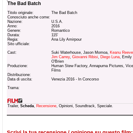
The Bad Batch
Titolo originale:
The Bad Batch
Conosciuto anche come:
Nazione:
U.S.A.
Anno:
2016
Genere:
Romantico
Durata:
115'
Regia:
Ana Lily Amirpour
Sito ufficiale:
Cast:
Suki Waterhouse, Jason Momoa,
Keanu Reeve
Jim Carrey
,
Giovanni Ribisi
,
Diego Luna
, Emily
O'Brien
Produzione:
Human Stew Factory, Annapurna Pictures, Vic
Films
Distribuzione:
Data di uscita:
Venezia 2016 - In Concorso
Trama:
Trailer,
Scheda
,
Recensione
, Opinioni, Soundtrack, Speciale.
Scrivi la tua recensione / opinione su questo film: