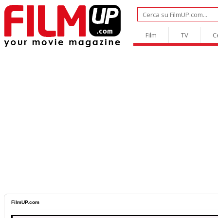
Film
TV
C
FilmUP.com