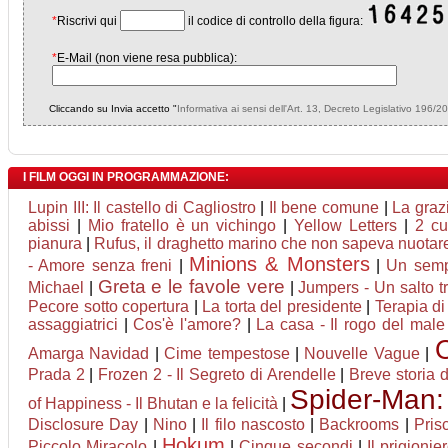
*
Riscrivi qui
il codice di controllo della figura:
*
E-Mail (non viene resa pubblica):
Cliccando su Invia accetto "
Informativa ai sensi dell'Art. 13, Decreto Legislativo 196/2
I FILM OGGI IN PROGRAMMAZIONE:
Lupin III: Il castello di Cagliostro
|
Il bene comune
|
La graz
abissi
|
Mio fratello è un vichingo
|
Yellow Letters
|
2 cu
pianura
|
Rufus, il draghetto marino che non sapeva nuotar
Minions & Monsters
- Amore senza freni
|
|
Un semp
Greta e le favole vere
Michael
|
|
Jumpers - Un salto tr
Pecore sotto copertura
|
La torta del presidente
|
Terapia di
assaggiatrici
|
Cos'è l'amore?
|
La casa - Il rogo del male
Amarga Navidad
|
Cime tempestose
|
Nouvelle Vague
|
Prada 2
|
Frozen 2 - Il Segreto di Arendelle
|
Breve storia 
Spider-Man
of Happiness - Il Bhutan e la felicità
|
Disclosure Day
|
Nino
|
Il filo nascosto
|
Backrooms
|
Prisc
Hokum
Piccolo Miracolo
|
|
Cinque secondi
|
Il prigionie