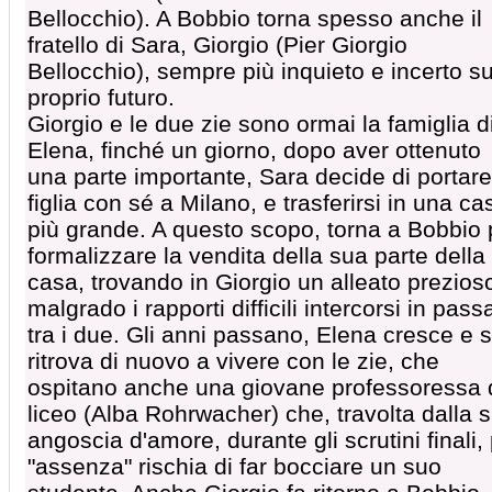
Bellocchio). A Bobbio torna spesso anche il
fratello di Sara, Giorgio (Pier Giorgio
Bellocchio), sempre più inquieto e incerto su
proprio futuro.
Giorgio e le due zie sono ormai la famiglia d
Elena, finché un giorno, dopo aver ottenuto
una parte importante, Sara decide di portare
figlia con sé a Milano, e trasferirsi in una ca
più grande. A questo scopo, torna a Bobbio 
formalizzare la vendita della sua parte della
casa, trovando in Giorgio un alleato prezios
malgrado i rapporti difficili intercorsi in pass
tra i due. Gli anni passano, Elena cresce e s
ritrova di nuovo a vivere con le zie, che
ospitano anche una giovane professoressa 
liceo (Alba Rohrwacher) che, travolta dalla 
angoscia d'amore, durante gli scrutini finali,
"assenza" rischia di far bocciare un suo