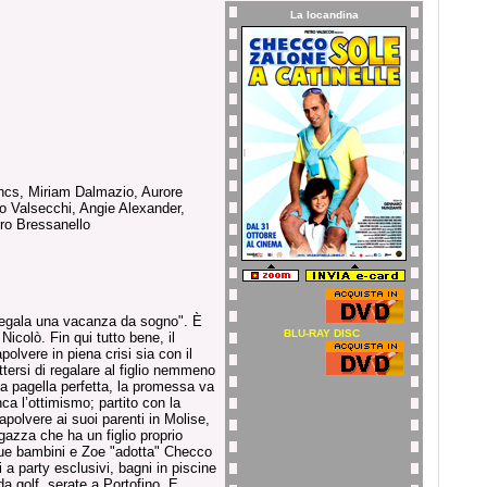
La locandina
cs, Miriam Dalmazio, Aurore
ro Valsecchi, Angie Alexander,
dro Bressanello
 regala una vacanza da sogno". È
BLU-RAY DISC
icolò. Fin qui tutto bene, il
olvere in piena crisi sia con il
tersi di regalare al figlio nemmeno
la pagella perfetta, la promessa va
 l’ottimismo; partito con la
polvere ai suoi parenti in Molise,
gazza che ha un figlio proprio
 due bambini e Zoe "adotta" Checco
i a party esclusivi, bagni in piscine
a golf, serate a Portofino. E