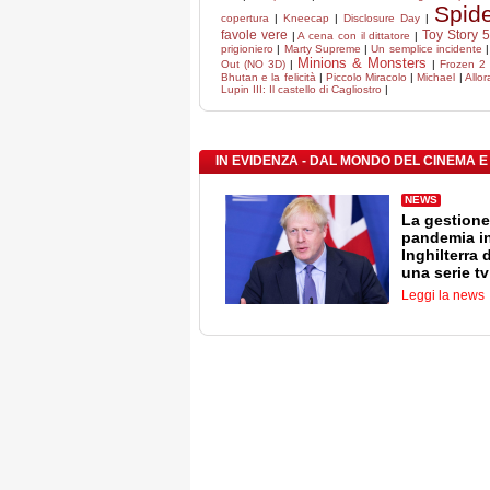
Spid
copertura
|
Kneecap
|
Disclosure Day
|
favole vere
Toy Story 5
|
A cena con il dittatore
|
prigioniero
|
Marty Supreme
|
Un semplice incidente
Minions & Monsters
Out (NO 3D)
|
|
Frozen 2 
Bhutan e la felicità
|
Piccolo Miracolo
|
Michael
|
Allor
Lupin III: Il castello di Cagliostro
|
IN EVIDENZA - DAL MONDO DEL CINEMA E
NEWS
La gestione
pandemia i
Inghilterra 
una serie tv
Leggi la news