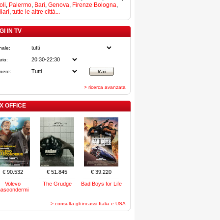
li
,
Palermo
,
Bari
,
Genova
,
Firenze
Bologna
,
iari
,
tutte le altre città...
I IN TV
nale:
rio:
nere:
> ricerca avanzata
X OFFICE
€ 90.532
€ 51.845
€ 39.220
Volevo
The Grudge
Bad Boys for Life
nascondermi
> consulta gli incassi Italia e USA