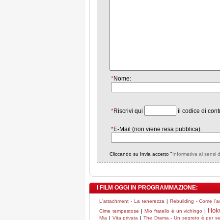
*
Nome:
*
Riscrivi qui
il codice di cont
*
E-Mail (non viene resa pubblica):
Cliccando su Invia accetto "
Informativa ai sensi 
I FILM OGGI IN PROGRAMMAZIONE:
L'attachment - La tenerezza
|
Rebuilding - Come l'a
Hok
Cime tempestose
|
Mio fratello è un vichingo
|
Mia
|
Vita privata
|
The Drama - Un segreto è per s