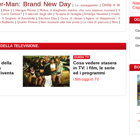
er-Man: Brand New Day
Napo
Greta e le
|
Le assaggiatrici
|
Cagl
|
Blue
|
L'Hangar Rosso
|
Rufus, il draghetto marino che non sapeva nuotare
|
Il
|
Cos'è l'amore?
|
Il silenzio degli altri
|
Terapia di famiglia
|
Amarga Navidad
|
Inside
- Il Segreto di Arendelle
|
Election Day
|
Cena di classe
|
Agent of Happiness - Il
OGG
a Balliamo
|
Quarto Potere
|
Non bussare alla mia porta
|
Le città di pianura
|
Nino
|
Ca
Ora
 DELLA TELEVISIONE.
Ge
GUIDA TV
 della
Cosa vedere stasera
BO
n
in TV: i film, le serie
diventa
ed i programmi
I film oggi in TV