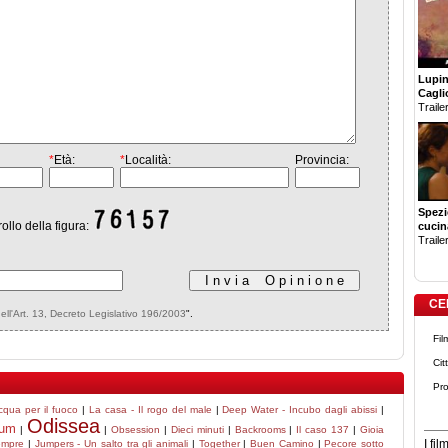
Lupin 
Cagli
Trailer
*
Età:
*
Località:
Provincia:
Spezi
rollo della figura:
cucin
Trailer
CE
dell'Art. 13, Decreto Legislativo 196/2003
".
Fil
Cit
Pro
cqua per il fuoco
|
La casa - Il rogo del male
|
Deep Water - Incubo dagli abissi
|
Odissea
um
|
|
Obsession
|
Dieci minuti
|
Backrooms
|
Il caso 137
|
Gioia
I fi
empre
|
Jumpers - Un salto tra gli animali
|
Together
|
Buen Camino
|
Pecore sotto