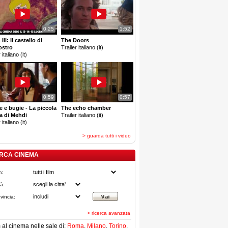
0:25
1:52
III: Il castello di
The Doors
ostro
Trailer italiano (it)
 italiano (it)
0:59
0:57
e e bugie - La piccola
The echo chamber
a di Mehdi
Trailer italiano (it)
 italiano (it)
> guarda tutti i video
RCA CINEMA
m:
tà:
vincia:
> ricerca avanzata
lm al cinema nelle sale di:
Roma
,
Milano
,
Torino
,