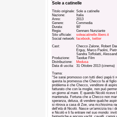
Sole a catinelle
Titolo originale:
Sole a catinelle
Nazione:
Italia
Anno:
2013
Genere:
Commedia
Durata:
90'
Regia:
Gennaro Nunziante
Sito ufficiale:
soleacatinelle.libero.it
Social network:
facebook
,
twitter
Cast:
Checco Zalone, Robert Dan
Erguy, Marco Paolini, Piet
Sandra Toffolatti, Alessan
Produzione:
Taodue Film
Distribuzione:
Medusa
Data di uscita:
31 Ottobre 2013 (cinema)
Trama:
"Se sarai promosso con tutti dieci papà ti
questa la promessa che Checco fa al figlio N
problema è che Checco, venditore di aspirap
fatturato che con la moglie, non può permet
un giorno al mare. E quando Nicolò riceve 
mantenuta. Fortuna che a Checco non manca
speranza, delusa, di vendere qualche aspira
si ritrova a casa di Zoe, una ricchissima ra
dell’età di Nicolò. Nasce un’amicizia tra i
e Nicolò e li fa entrare nel suo mondo: invit
fantastiche e ancora yacht, cavalli, campi d