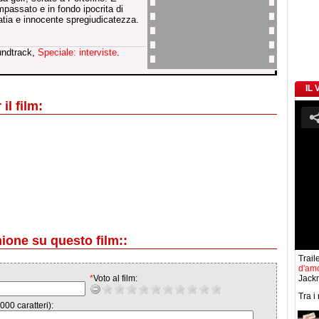
passato e in fondo ipocrita di
tia e innocente spregiudicatezza.
undtrack,
Speciale: interviste
.
IL
il film:
nione su questo film::
Traile
d'am
*
Voto al film:
Jackm
Tra i
000 caratteri):