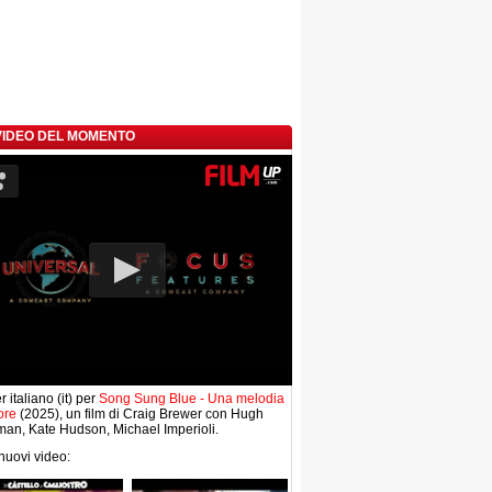
 VIDEO DEL MOMENTO
r italiano (it) per
Song Sung Blue - Una melodia
ore
(2025), un film di Craig Brewer con Hugh
an, Kate Hudson, Michael Imperioli.
 nuovi video: