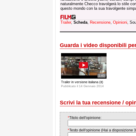
naturalmente Checco travolgerà lo stile com
questo mondo con la sua travolgente simpa
Trailer
,
Scheda
,
Recensione
,
Opinioni
, So
Guarda i video disponibili per 
1:40
Trailer in versione italiana (it)
Pubblicato il 14 Gennaio 2014
Scrivi la tua recensione / opi
*
Titolo dell'opinione:
*
Testo dell'opinione (Hai a disposizione 3