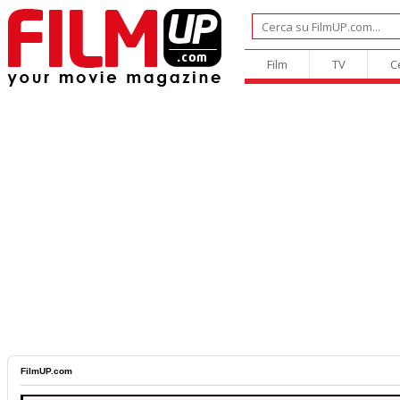
Film
TV
C
FilmUP.com