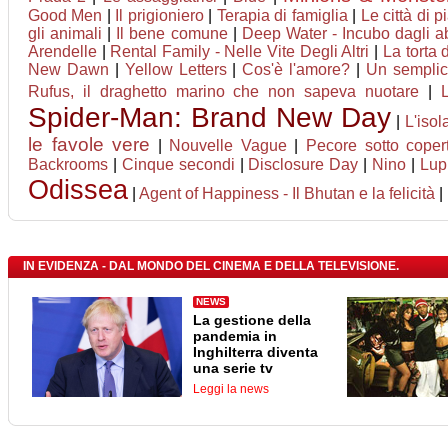
Good Men
|
Il prigioniero
|
Terapia di famiglia
|
Le città di p
gli animali
|
Il bene comune
|
Deep Water - Incubo dagli ab
Arendelle
|
Rental Family - Nelle Vite Degli Altri
|
La torta 
New Dawn
|
Yellow Letters
|
Cos'è l'amore?
|
Un semplic
Rufus, il draghetto marino che non sapeva nuotare
|
Spider-Man: Brand New Day
|
L'isol
le favole vere
|
Nouvelle Vague
|
Pecore sotto coper
Backrooms
|
Cinque secondi
|
Disclosure Day
|
Nino
|
Lupi
Odissea
|
Agent of Happiness - Il Bhutan e la felicità
|
IN EVIDENZA - DAL MONDO DEL CINEMA E DELLA TELEVISIONE.
NEWS
La gestione della
pandemia in
Inghilterra diventa
una serie tv
Leggi la news