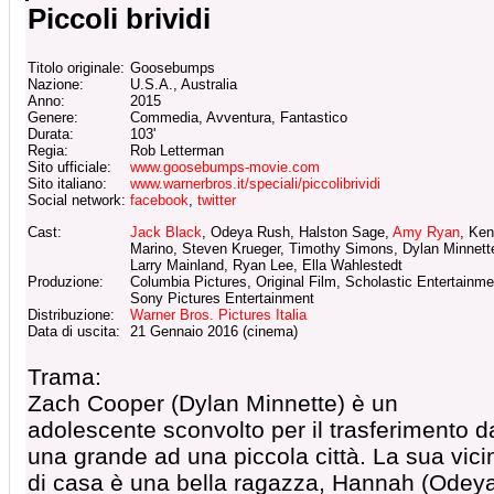
Piccoli brividi
Titolo originale:
Goosebumps
Nazione:
U.S.A., Australia
Anno:
2015
Genere:
Commedia, Avventura, Fantastico
Durata:
103'
Regia:
Rob Letterman
Sito ufficiale:
www.goosebumps-movie.com
Sito italiano:
www.warnerbros.it/speciali/piccolibrividi
Social network:
facebook
,
twitter
Cast:
Jack Black
, Odeya Rush, Halston Sage,
Amy Ryan
, Ken
Marino, Steven Krueger, Timothy Simons, Dylan Minnett
Larry Mainland, Ryan Lee, Ella Wahlestedt
Produzione:
Columbia Pictures, Original Film, Scholastic Entertainme
Sony Pictures Entertainment
Distribuzione:
Warner Bros. Pictures Italia
Data di uscita:
21 Gennaio 2016 (cinema)
Trama:
Zach Cooper (Dylan Minnette) è un
adolescente sconvolto per il trasferimento d
una grande ad una piccola città. La sua vici
di casa è una bella ragazza, Hannah (Odey