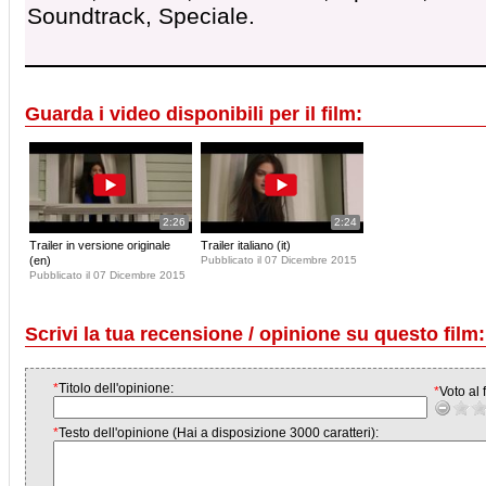
Soundtrack, Speciale.
Guarda i video disponibili per il film:
2:26
2:24
Trailer in versione originale
Trailer italiano (it)
(en)
Pubblicato il 07 Dicembre 2015
Pubblicato il 07 Dicembre 2015
Scrivi la tua recensione / opinione su questo film:
*
Titolo dell'opinione:
*
Voto al f
*
Testo dell'opinione (Hai a disposizione 3000 caratteri):