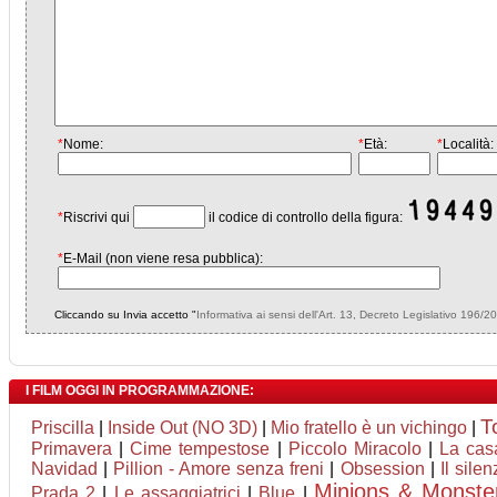
*
Nome:
*
Età:
*
Località:
*
Riscrivi qui
il codice di controllo della figura:
*
E-Mail (non viene resa pubblica):
Cliccando su Invia accetto "
Informativa ai sensi dell'Art. 13, Decreto Legislativo 196/2
I FILM OGGI IN PROGRAMMAZIONE:
T
Priscilla
|
Inside Out (NO 3D)
|
Mio fratello è un vichingo
|
Primavera
|
Cime tempestose
|
Piccolo Miracolo
|
La casa
Navidad
|
Pillion - Amore senza freni
|
Obsession
|
Il silen
Minions & Monste
Prada 2
|
Le assaggiatrici
|
Blue
|