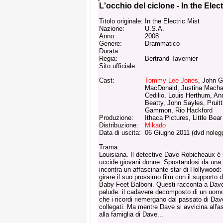
L'occhio del ciclone - In the Elect
Titolo originale:
In the Electric Mist
Nazione:
U.S.A.
Anno:
2008
Genere:
Drammatico
Durata:
Regia:
Bertrand Tavernier
Sito ufficiale:
Cast:
Tommy Lee Jones
, John G
MacDonald, Justina Macha
Cedillo, Louis Herthum, An
Beatty, John Sayles, Pruit
Gammon, Rio Hackford
Produzione:
Ithaca Pictures, Little Bear
Distribuzione:
Mikado
Data di uscita:
06 Giugno 2011 (dvd nolegg
Trama:
Louisiana. Il detective Dave Robicheaux é su
uccide giovani donne. Spostandosi da una s
incontra un affascinante star di Hollywood:
girare il suo prossimo film con il supporto d
Baby Feet Balboni. Questi racconta a Dave
palude: il cadavere decomposto di un uomo 
che i ricordi riemergano dal passato di Dave
collegati. Ma mentre Dave si avvicina all'a
alla famiglia di Dave...