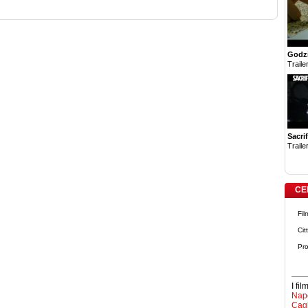
Godzi
Trailer
Sacrif
Trailer
CE
Fil
Cit
Pro
I fi
Napo
Cagl