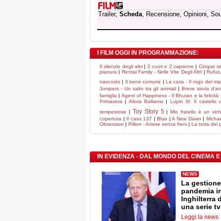
Trailer,
Scheda
, Recensione, Opinioni, So
I FILM OGGI IN PROGRAMMAZIONE:
Il silenzio degli altri
|
2 cuori e 2 capanne
|
Cinque s
pianura
|
Rental Family - Nelle Vite Degli Altri
|
Rufus
nascosto
|
Il bene comune
|
La casa - Il rogo del ma
Jumpers - Un salto tra gli animali
|
Breve storia d'a
famiglia
|
Agent of Happiness - Il Bhutan e la felicità
Primavera
|
Allora Balliamo
|
Lupin III: Il castello 
Toy Story 5
tempestose
|
|
Mio fratello è un vic
copertura
|
Il caso 137
|
Blue
|
A New Dawn
|
Michae
Obsession
|
Pillion - Amore senza freni
|
La torta del 
IN EVIDENZA - DAL MONDO DEL CINEMA E
NEWS
La gestione
pandemia i
Inghilterra 
una serie tv
Leggi la news