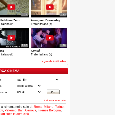
0:34
2:25
lla Minus Zero
Avengers: Doomsday
 italiano (it)
Trailer italiano (it)
1:03
1:49
ice
Ketticè
 italiano (it)
Trailer italiano (it)
> guarda tutti i video
RCA CINEMA
m:
tà:
vincia:
> ricerca avanzata
lm al cinema nelle sale di:
Roma
,
Milano
,
Torino
,
li
,
Palermo
,
Bari
,
Genova
,
Firenze
Bologna
,
iari
,
tutte le altre città...