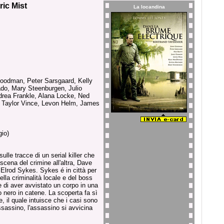
ric Mist
La locandina
oodman, Peter Sarsgaard, Kelly
do, Mary Steenburgen, Julio
drea Frankle, Alana Locke, Ned
t Taylor Vince, Levon Helm, James
io)
lle tracce di un serial killer che
cena del crimine all'altra, Dave
 Elrod Sykes. Sykes é in città per
ella criminalità locale e del boss
 di aver avvistato un corpo in una
nero in catene. La scoperta fa sì
, il quale intuisce che i casi sono
ssassino, l'assassino si avvicina