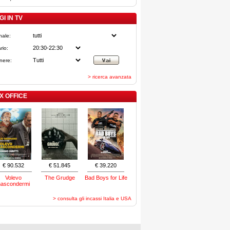
I IN TV
nale:
rio:
nere:
> ricerca avanzata
X OFFICE
€ 90.532
€ 51.845
€ 39.220
Volevo
The Grudge
Bad Boys for Life
nascondermi
> consulta gli incassi Italia e USA