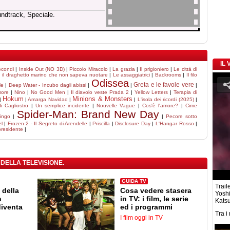
undtrack, Speciale.
IL
econdi
|
Inside Out (NO 3D)
|
Piccolo Miracolo
|
La grazia
|
Il prigioniero
|
Le città di
, il draghetto marino che non sapeva nuotare
|
Le assaggiatrici
|
Backrooms
|
Il filo
Odissea
Greta e le favole vere
le
|
Deep Water - Incubo dagli abissi
|
|
|
more
|
Nino
|
No Good Men
|
Il diavolo veste Prada 2
|
Yellow Letters
|
Terapia di
Hokum
Minions & Monsters
|
|
Amarga Navidad
|
|
L'isola dei ricordi (2025)
|
di Cagliostro
|
Un semplice incidente
|
Nouvelle Vague
|
Cos'è l'amore?
|
Cime
Spider-Man: Brand New Day
hingo
|
|
Pecore sotto
l
|
Frozen 2 - Il Segreto di Arendelle
|
Priscilla
|
Disclosure Day
|
L'Hangar Rosso
|
presidente
|
 DELLA TELEVISIONE.
GUIDA TV
Traile
 della
Cosa vedere stasera
Yosh
n
in TV: i film, le serie
Katsu
diventa
ed i programmi
Tra i
I film oggi in TV