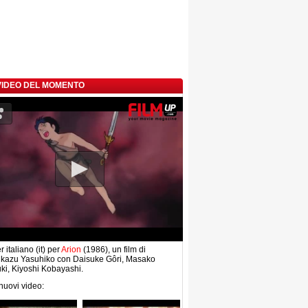
 VIDEO DEL MOMENTO
r italiano (it) per
Arion
(1986), un film di
ikazu Yasuhiko con Daisuke Gôri, Masako
ki, Kiyoshi Kobayashi.
 nuovi video: