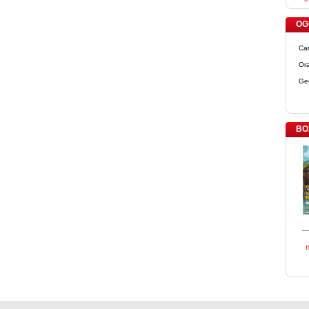
OGG
Ca
Ora
Ge
BO