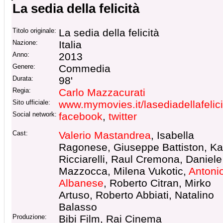
La sedia della felicità
Titolo originale:
La sedia della felicità
Nazione:
Italia
Anno:
2013
Genere:
Commedia
Durata:
98'
Regia:
Carlo Mazzacurati
Sito ufficiale:
www.mymovies.it/lasediadellafelici
Social network:
facebook
,
twitter
Cast:
Valerio Mastandrea
, Isabella
Ragonese, Giuseppe Battiston, Ka
Ricciarelli, Raul Cremona, Daniele
Mazzocca, Milena Vukotic,
Antoni
Albanese
, Roberto Citran, Mirko
Artuso, Roberto Abbiati, Natalino
Balasso
Produzione:
Bibi Film, Rai Cinema