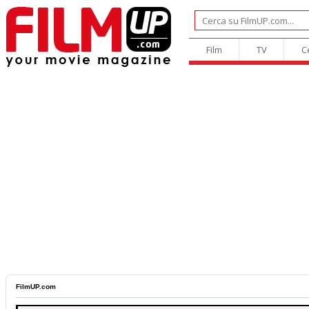
Film
TV
C
FilmUP.com