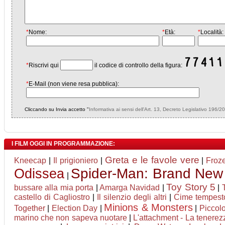
*
Nome:
*
Età:
*
Località:
*
Riscrivi qui
il codice di controllo della figura:
*
E-Mail (non viene resa pubblica):
Cliccando su Invia accetto "
Informativa ai sensi dell'Art. 13, Decreto Legislativo 196/2
I FILM OGGI IN PROGRAMMAZIONE:
Greta e le favole vere
Kneecap
|
Il prigioniero
|
|
Froze
Odissea
Spider-Man: Brand New
|
Toy Story 5
bussare alla mia porta
|
Amarga Navidad
|
|
castello di Cagliostro
|
Il silenzio degli altri
|
Cime tempest
Minions & Monsters
Together
|
Election Day
|
|
Piccol
marino che non sapeva nuotare
|
L'attachment - La tenerez