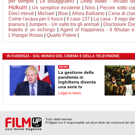
per sempre
|
Le assaggiatrici
|
Deep Water - Incubo dag
Hokum
|
Un semplice incidente
|
Nino
|
Pecore sotto co
Dieci minuti
|
Michael
|
Blue
|
Allora Balliamo
|
Cena di cla
Come l'acqua per il fuoco
|
Il caso 137
|
La casa - Il rogo de
pianura
|
Jumpers - Un salto tra gli animali
|
Disclosure Da
fratello è un vichingo
|
Agent of Happiness - Il Bhutan e l
L'Hangar Rosso
|
Quarto Potere
|
IN EVIDENZA - DAL MONDO DEL CINEMA E DELLA TELEVISIONE.
NEWS
La gestione della
pandemia in
Inghilterra diventa
una serie tv
Leggi la news
Tutti i diritti riservati
R Digital non è responsabile ad alcun titolo dei contenuti dei siti l