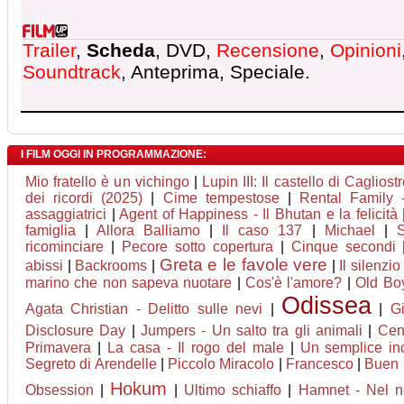
Trailer
,
Scheda
, DVD,
Recensione
,
Opinioni
Soundtrack
, Anteprima, Speciale.
I FILM OGGI IN PROGRAMMAZIONE:
Mio fratello è un vichingo
|
Lupin III: Il castello di Cagliost
dei ricordi (2025)
|
Cime tempestose
|
Rental Family -
assaggiatrici
|
Agent of Happiness - Il Bhutan e la felicità
famiglia
|
Allora Balliamo
|
Il caso 137
|
Michael
|
ricominciare
|
Pecore sotto copertura
|
Cinque secondi
Greta e le favole vere
abissi
|
Backrooms
|
|
Il silenzio
marino che non sapeva nuotare
|
Cos'è l'amore?
|
Old Bo
Odissea
Agata Christian - Delitto sulle nevi
|
|
G
Disclosure Day
|
Jumpers - Un salto tra gli animali
|
Cen
Primavera
|
La casa - Il rogo del male
|
Un semplice in
Segreto di Arendelle
|
Piccolo Miracolo
|
Francesco
|
Buen
Hokum
Obsession
|
|
Ultimo schiaffo
|
Hamnet - Nel no