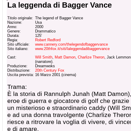
La leggenda di Bagger Vance
Titolo originale:
The legend of Bagger Vance
Nazione:
Usa
Anno:
2000
Genere:
Drammatico
Durata:
125'
Regia:
Robert Redford
Sito ufficiale:
www.cannery.com/thelegendofbaggervance
Sito italiano:
www.20thfox.it/siti/laleggendadibaggervance
Cast:
Will Smith
,
Matt Damon
,
Charlize Theron
, Jack Lemmon
(narratore).
Produzione:
Dreamwoks
Distribuzione:
20th Century Fox
Uscita prevista:
16 Marzo 2001 (cinema)
Trama:
È la storia di Rannulph Junah (Matt Damon)
eroe di guerra e giocatore di golf che grazie
un misterioso e straordinario caddy (Will Sm
e ad una donna travolgente (Charlize Theron
riesce a ritrovare la voglia di vivere, di vince
e di amare.