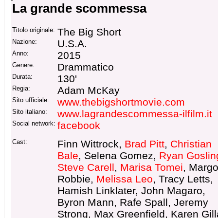
La grande scommessa
Titolo originale:
The Big Short
Nazione:
U.S.A.
Anno:
2015
Genere:
Drammatico
Durata:
130'
Regia:
Adam McKay
Sito ufficiale:
www.thebigshortmovie.com
Sito italiano:
www.lagrandescommessa-ilfilm.it
Social network:
facebook
Cast:
Finn Wittrock,
Brad Pitt
,
Christian
Bale
, Selena Gomez,
Ryan Goslin
Steve Carell
,
Marisa Tomei
, Margo
Robbie,
Melissa Leo
, Tracy Letts,
Hamish Linklater, John Magaro,
Byron Mann, Rafe Spall, Jeremy
Strong, Max Greenfield, Karen Gill