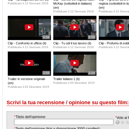
Pubblicato il 12 Gennaio 2016
McKay (sottotitoli in italiano)
regista (sottotitoli in it
(en)
(en)
Pubblicato il 12 Gennaio 2016
Pubblicato il 12 Genn
0:58
0:59
Clip - Confronto in ufficio (it)
Clip - Tu odi il tuo lavoro (it)
Clip - Profumo di soldi 
Pubblicato il 12 Gennaio 2016
Pubblicato il 12 Gennaio 2016
Pubblicato il 12 Genn
2:04
2:24
Trailer in versione originale
Trailer italiano 1 (it)
(en)
Pubblicato il 03 Dicembre 2015
Pubblicato il 03 Dicembre 2015
Scrivi la tua recensione / opinione su questo film:
*
Titolo dell'opinione:
*
Voto al f
*
Testo dell'opinione (Hai a disposizione 3000 caratteri):