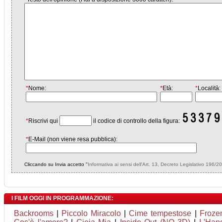
*
Nome:
*
Età:
*
Località:
*
Riscrivi qui
il codice di controllo della figura:
*
E-Mail (non viene resa pubblica):
Cliccando su Invia accetto "
Informativa ai sensi dell'Art. 13, Decreto Legislativo 196/2
I FILM OGGI IN PROGRAMMAZIONE:
Backrooms
|
Piccolo Miracolo
|
Cime tempestose
|
Frozen