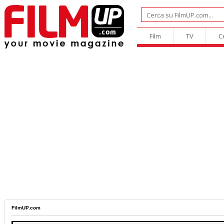
Film
TV
C
FilmUP.com