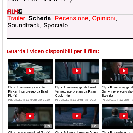
Trailer
,
Scheda
,
Recensione
,
Opinioni
,
Soundtrack, Speciale.
Guarda i video disponibili per il film:
1:06
1:03
Clip - Il personaggio di Ben
Clip - Il personaggio di Jared
Clip - Il personaggio 
Rickert interpretato da Brad
Vennett interpretato da Ryan
Burry interpretato da 
Pitt (it)
Goslyn (it)
Bale (it)
Pubblicato il 12 Gennaio 2016
Pubblicato il 12 Gennaio 2016
Pubblicato il 12 Genn
1:26
1:23
Clip - I protagonisti del film (it)
Clip - Sul set col regista Adam
Clip - Il grande lavoro