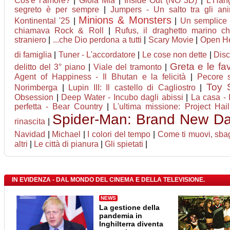
Cos'è l'amore?
|
Gioia Mia
|
Inside Out (NO 3D)
|
L'Han
segreto è per sempre
|
Jumpers - Un salto tra gli ani
Minions & Monsters
Kontinental '25
|
|
Un semplice 
chiamava Rock & Roll
|
Rufus, il draghetto marino 
straniero
|
...che Dio perdona a tutti
|
Scary Movie
|
Open He
di famiglia
|
Tuner - L'accordatore
|
Le cose non dette
|
Disc
Greta e le fa
delitto del 3° piano
|
Viale del tramonto
|
Agent of Happiness - Il Bhutan e la felicità
|
Pecore s
Toy 
Norimberga
|
Lupin III: Il castello di Cagliostro
|
Obsession
|
Deep Water - Incubo dagli abissi
|
La casa - 
perfetta - Bear Country
|
L'ultima missione: Project Hai
Spider-Man: Brand New D
rinascita
|
Navidad
|
Michael
|
I colori del tempo
|
Come ti muovi, sbag
altri
|
Le città di pianura
|
Gli spietati
|
IN EVIDENZA - DAL MONDO DEL CINEMA E DELLA TELEVISIONE.
NEWS
La gestione della
pandemia in
Inghilterra diventa