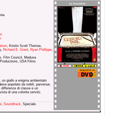
La locandina
nia
om
k
tson
, Kristin Scott Thomas,
y,
Richard E. Grant
,
Ryan Phillippe
,
ms, Film Council, Medusa
 Productions, USA Films
r, un giallo a enigma ambientato
glese popolato da nobili, parvenue,
 differenze di classe e un
ista di una colorita servitù.
ni
,
Soundtrack
, Speciale.