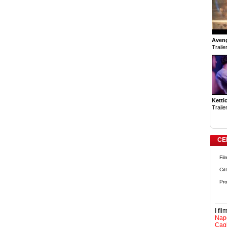
Aven
Trailer
Ketti
Trailer
CE
Fil
Cit
Pro
I fi
Napo
Cagl