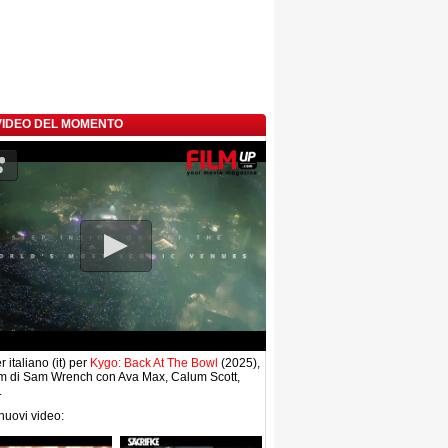
 VIDEO DEL MOMENTO
r italiano (it) per
Kygo: Back At The Bowl
(2025),
lm di Sam Wrench con Ava Max, Calum Scott,
.
 nuovi video: