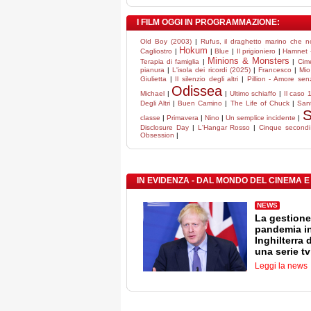
I FILM OGGI IN PROGRAMMAZIONE:
Old Boy (2003)
|
Rufus, il draghetto marino che 
Hokum
Cagliostro
|
|
Blue
|
Il prigioniero
|
Hamnet -
Minions & Monsters
Terapia di famiglia
|
|
Cim
pianura
|
L'isola dei ricordi (2025)
|
Francesco
|
Mio
Giulietta
|
Il silenzio degli altri
|
Pillion - Amore sen
Odissea
Michael
|
|
Ultimo schiaffo
|
Il caso 
Degli Altri
|
Buen Camino
|
The Life of Chuck
|
Sant
S
classe
|
Primavera
|
Nino
|
Un semplice incidente
|
Disclosure Day
|
L'Hangar Rosso
|
Cinque secondi
Obsession
|
IN EVIDENZA - DAL MONDO DEL CINEMA E
NEWS
La gestione
pandemia i
Inghilterra 
una serie tv
Leggi la news