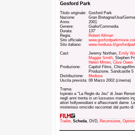
Gosford Park
Titolo originale:
Gosford Park
Nazione:
Gran Bretagna/Usa/Germa
Anno:
2001
Genere:
Giallo/Commedia
Durata:
137'
Regia:
Robert Altman
Sito ufficiale:
www.gosfordparkmovie.c
Sito italiano:
www.medusa.it/gosfordpar
Cast:
Jeremy Northan,
Emily Wa
Maggie Smith
, Stephen Fr
Helen Mirren
,
Clive Owen
Produzione:
Capitol Films, Chicagofil
Produzione, Sandcastle 5
Distribuzione:
Medusa
Uscita prevista:
08 Marzo 2002 (cinema)
Trama:
Ispirato a "La Regle du Jeu" di Jean Renoi
negli anni trenta in un lussuoso maniero in
attori hollywoodiani e affascinanti dame. Le
misterioso omicidio raccontati dal punto di v
Trailer
,
Scheda
, DVD,
Recensione
,
Opinio