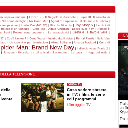
non sapeva nuotare
|
Frozen 2 - Il Segreto di Arendelle
|
Lupin III: Il castello di
 Nel nome del figlio
|
No Good Men
|
Agent of Happiness - Il Bhutan e la felicità
|
Toy Story 5
e tempestose
|
Inside Out (NO 3D)
|
Piccolo Miracolo
|
|
Le città di
 fratello è un vichingo
|
Gioia Mia
|
Agata Christian - Delitto sulle nevi
|
Romeo è
Greta e le favole vere
za freni
|
Pecore sotto copertura
|
Le assaggiatrici
|
|
IL
137
|
Cos'è l'amore?
|
Deep Water - Incubo dagli abissi
|
Rental Family - Nelle Vite
iago - Un cammino per ricominciare
|
Allora Balliamo
|
Amarga Navidad
|
Cena di
pider-Man: Brand New Day
|
Il diavolo veste Prada 2
|
|
Jumpers - Un salto tra gli animali
|
Backrooms
|
La casa - Il rogo del male
|
 DELLA TELEVISIONE.
GUIDA TV
 della
Cosa vedere stasera
n
in TV: i film, le serie
diventa
ed i programmi
Traile
I film oggi in TV
un fi
Kygo
Tra i