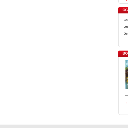
OGG
Ca
Ora
Ge
BO