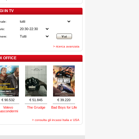
I IN TV
nale:
rio:
nere:
> ricerca avanzata
X OFFICE
€ 90.532
€ 51.845
€ 39.220
Volevo
The Grudge
Bad Boys for Life
nascondermi
> consulta gli incassi Italia e USA