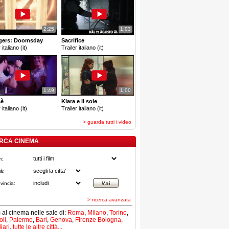
2:25
1:03
gers: Doomsday
Sacrifice
 italiano (it)
Trailer italiano (it)
1:49
1:00
cè
Klara e il sole
 italiano (it)
Trailer italiano (it)
> guarda tutti i video
RCA CINEMA
m:
tà:
vincia:
> ricerca avanzata
lm al cinema nelle sale di:
Roma
,
Milano
,
Torino
,
li
,
Palermo
,
Bari
,
Genova
,
Firenze
Bologna
,
iari
,
tutte le altre città...