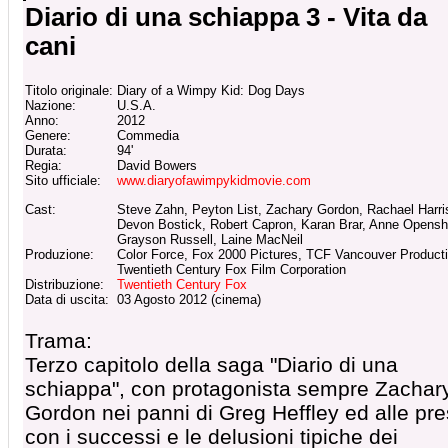
Diario di una schiappa 3 - Vita da
cani
Titolo originale:
Diary of a Wimpy Kid: Dog Days
Nazione:
U.S.A.
Anno:
2012
Genere:
Commedia
Durata:
94'
Regia:
David Bowers
Sito ufficiale:
www.diaryofawimpykidmovie.com
Cast:
Steve Zahn, Peyton List, Zachary Gordon, Rachael Harri
Devon Bostick, Robert Capron, Karan Brar, Anne Opens
Grayson Russell, Laine MacNeil
Produzione:
Color Force, Fox 2000 Pictures, TCF Vancouver Product
Twentieth Century Fox Film Corporation
Distribuzione:
Twentieth Century Fox
Data di uscita:
03 Agosto 2012 (cinema)
Trama:
Terzo capitolo della saga "Diario di una
schiappa", con protagonista sempre Zachar
Gordon nei panni di Greg Heffley ed alle pr
con i successi e le delusioni tipiche dei