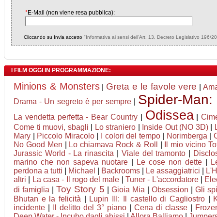
*
E-Mail (non viene resa pubblica):
Cliccando su Invia accetto "
Informativa ai sensi dell'Art. 13, Decreto Legislativo 196/2
I FILM OGGI IN PROGRAMMAZIONE:
Minions & Monsters
Greta e le favole vere
|
|
Ama
Spider-Man:
Drama - Un segreto è per sempre
|
Odissea
La vendetta perfetta - Bear Country
|
|
Cim
Come ti muovi, sbagli
|
Lo straniero
|
Inside Out (NO 3D)
|
Mary
|
Piccolo Miracolo
|
I colori del tempo
|
Norimberga
|
No Good Men
|
Lo chiamava Rock & Roll
|
Il mio vicino To
Jurassic World - La rinascita
|
Viale del tramonto
|
Disclo
marino che non sapeva nuotare
|
Le cose non dette
|
L
perdona a tutti
|
Michael
|
Backrooms
|
Le assaggiatrici
|
L'
altri
|
La casa - Il rogo del male
|
Tuner - L'accordatore
|
Ele
Toy Story 5
di famiglia
|
|
Gioia Mia
|
Obsession
|
Gli spi
Bhutan e la felicità
|
Lupin III: Il castello di Cagliostro
|
K
incidente
|
Il delitto del 3° piano
|
Cena di classe
|
Frozen
Deep Water - Incubo dagli abissi
|
Allora Balliamo
|
Jumpers 