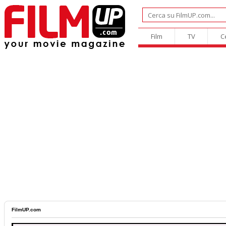
Film
TV
C
FilmUP.com