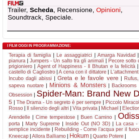
Trailer,
Scheda
, Recensione,
Opinioni
,
Soundtrack, Speciale.
I FILM OGGI IN PROGRAMMAZIONE:
Terapia di famiglia
|
Le assaggiatrici
|
Amarga Navidad
pianura
|
Jumpers - Un salto tra gli animali
|
Pecore sotto 
prigioniero
|
Agent of Happiness - Il Bhutan e la felicità
castello di Cagliostro
|
A cena con il dittatore
|
L'attachment
Greta e le favole vere
Incubo dagli abissi
|
|
Rufus,
Minions & Monsters
sapeva nuotare
|
|
Backrooms
Spider-Man: Brand New 
Obsession
|
5
|
The Drama - Un segreto è per sempre
|
Piccolo Miraco
Rosso
|
Il silenzio degli altri
|
Vita privata
|
Michael
|
Electio
Odis
Arendelle
|
Cime tempestose
|
Buen Camino
|
porta
|
Marty Supreme
|
Inside Out (NO 3D)
|
La casa - 
semplice incidente
|
Rebuilding - Come l'acqua per il fuoc
Hokum
Kneecap
|
Allora Balliamo
|
|
Quarto Potere
|