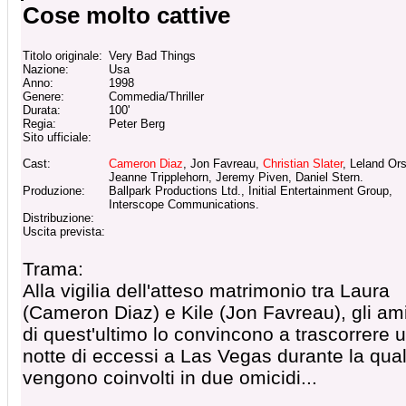
Cose molto cattive
Titolo originale:
Very Bad Things
Nazione:
Usa
Anno:
1998
Genere:
Commedia/Thriller
Durata:
100'
Regia:
Peter Berg
Sito ufficiale:
Cast:
Cameron Diaz
, Jon Favreau,
Christian Slater
, Leland Ors
Jeanne Tripplehorn, Jeremy Piven, Daniel Stern.
Produzione:
Ballpark Productions Ltd., Initial Entertainment Group,
Interscope Communications.
Distribuzione:
Uscita prevista:
Trama:
Alla vigilia dell'atteso matrimonio tra Laura
(Cameron Diaz) e Kile (Jon Favreau), gli ami
di quest'ultimo lo convincono a trascorrere 
notte di eccessi a Las Vegas durante la qua
vengono coinvolti in due omicidi...