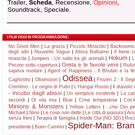
Trailer,
Scheda
, Recensione,
Opinioni
,
Soundtrack, Speciale.
I FILM OGGI IN PROGRAMMAZIONE:
No Good Men
|
La grazia
|
Piccolo Miracolo
|
Backrooms
degli altri
|
Nouvelle Vague
|
Allora Balliamo
|
Il bene 
Hokum
rinascita
|
Jumpers - Un salto tra gli animali
|
|
L
Greta e le favole vere
Pecore sotto copertura
|
|
Rufus
sapeva nuotare
|
Agent of Happiness - Il Bhutan e la fel
Odissea
Cagliostro
|
Obsession
|
|
Frozen 2 - Il Seg
Cremlino - Le origini di Putin
|
L'Hangar Rosso
|
Il diavolo
- Incubo dagli abissi
|
Un semplice incidente
|
La cas
secondi
|
Oi vita mia
|
Blue
|
Cime tempestose
|
Cos'
Minions & Monsters
|
Yellow Letters
|
...che Dio pe
Michael
|
Nino
|
Le cose non dette
|
Le città di pianura
|
Ama
senza freni
|
Terapia di famiglia
|
Inside Out (NO 3D)
|
Rocco
Spider-Man: Bra
presidente
|
Buen Camino
|