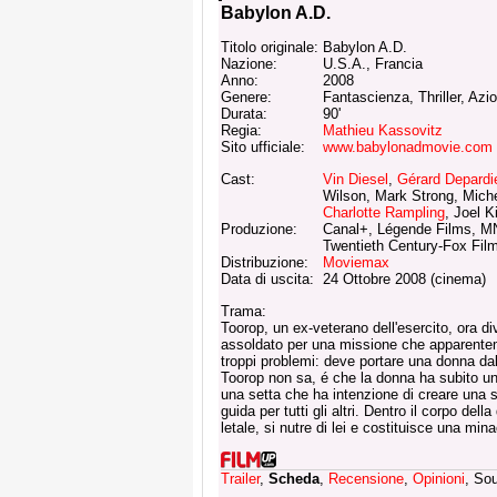
Babylon A.D.
Titolo originale:
Babylon A.D.
Nazione:
U.S.A., Francia
Anno:
2008
Genere:
Fantascienza, Thriller, Azi
Durata:
90'
Regia:
Mathieu Kassovitz
Sito ufficiale:
www.babylonadmovie.com
Cast:
Vin Diesel
,
Gérard Depardi
Wilson, Mark Strong, Mich
Charlotte Rampling
, Joel K
Produzione:
Canal+, Légende Films, MN
Twentieth Century-Fox Film
Distribuzione:
Moviemax
Data di uscita:
24 Ottobre 2008 (cinema)
Trama:
Toorop, un ex-veterano dell'esercito, ora d
assoldato per una missione che apparent
troppi problemi: deve portare una donna da
Toorop non sa, é che la donna ha subito u
una setta che ha intenzione di creare una 
guida per tutti gli altri. Dentro il corpo de
letale, si nutre di lei e costituisce una min
Trailer
,
Scheda
,
Recensione
,
Opinioni
, So