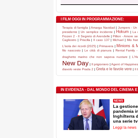
I FILM OGGI IN PROGRAMMAZIONE:
Terapia di famiglia
|
Amarga Navidad
|
Jumpers - Un s
Hokum
presidente
|
Un semplice incidente
|
|
La 
Frozen 2 - Il Segreto di Arendelle
|
Pillion - Amore se
Cagliostro
|
Priscilla
|
Il caso 137
|
Michael
|
Mio fra
Minions & 
L'isola dei ricordi (2025)
|
Primavera
|
filo nascosto
|
Le città di pianura
|
Rental Family - 
draghetto marino che non sapeva nuotare
|
L'H
New Day
|
Il prigioniero
|
Agent of Happiness 
Greta e le favole vere
diavolo veste Prada 2
|
|
Il
IN EVIDENZA - DAL MONDO DEL CINEMA E
NEWS
La gestione
pandemia i
Inghilterra 
una serie tv
Leggi la news