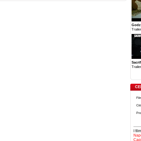
Godzi
Trailer
Sacrif
Trailer
CE
Fil
Cit
Pro
I fi
Napo
Cagl