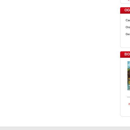
OGG
Ca
Ora
Ge
BO