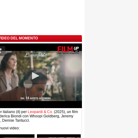
 VIDEO DEL MOMENTO
r italiano (it) per
Leopardi & Co.
(2025), un film
ederica Biondi con Whoopi Goldberg, Jeremy
e, Denise Tantucci.
 nuovi video: