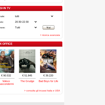
I IN TV
nale:
rio:
nere:
> ricerca avanzata
X OFFICE
€ 90.532
€ 51.845
€ 39.220
Volevo
The Grudge
Bad Boys for Life
nascondermi
> consulta gli incassi Italia e USA