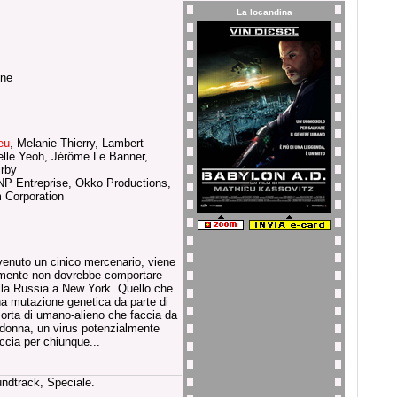
La locandina
one
eu
, Melanie Thierry, Lambert
elle Yeoh, Jérôme Le Banner,
irby
P Entreprise, Okko Productions,
 Corporation
ivenuto un cinico mercenario, viene
emente non dovrebbe comportare
lla Russia a New York. Quello che
na mutazione genetica da parte di
sorta di umano-alieno che faccia da
lla donna, un virus potenzialmente
accia per chiunque...
undtrack, Speciale.