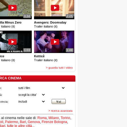
0:34
2:25
lla Minus Zero
Avengers: Doomsday
 italiano (it)
Trailer italiano (it)
1:03
1:49
ice
Ketticè
 italiano (it)
Trailer italiano (it)
> guarda tutti i video
RCA CINEMA
m:
tà:
vincia:
> ricerca avanzata
lm al cinema nelle sale di:
Roma
,
Milano
,
Torino
,
li
,
Palermo
,
Bari
,
Genova
,
Firenze
Bologna
,
iari
,
tutte le altre città...