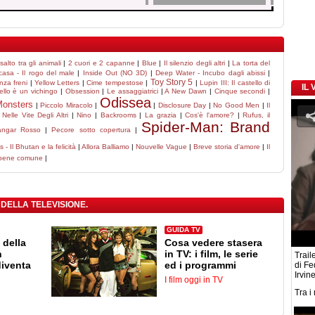
alto tra gli animali
|
2 cuori e 2 capanne
|
Blue
|
Il silenzio degli altri
|
La torta del
casa - Il rogo del male
|
Inside Out (NO 3D)
|
Deep Water - Incubo dagli abissi
|
Toy Story 5
nza freni
|
Yellow Letters
|
Cime tempestose
|
|
Lupin III: Il castello di
IL
tello è un vichingo
|
Obsession
|
Le assaggiatrici
|
A New Dawn
|
Cinque secondi
|
Odissea
Monsters
|
Piccolo Miracolo
|
|
Disclosure Day
|
No Good Men
|
Il
Nelle Vite Degli Altri
|
Nino
|
Backrooms
|
La grazia
|
Cos'è l'amore?
|
Rufus, il
Spider-Man: Brand
angar Rosso
|
Pecore sotto copertura
|
- Il Bhutan e la felicità
|
Allora Balliamo
|
Nouvelle Vague
|
Breve storia d'amore
|
Il
 bene comune
|
 DELLA TELEVISIONE.
GUIDA TV
 della
Cosa vedere stasera
n
in TV: i film, le serie
Traile
diventa
ed i programmi
di F
Irvin
I film oggi in TV
Tra i