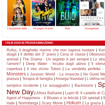
L'assistente della star
Un pugno di amici
Buio
Georgetown
I FILM OGGI IN PROGRAMMAZIONE:
Rufus, il draghetto marino che non sapeva nuotare
|
Kon
sbagli
|
Il delitto del 3° piano
|
Cena di classe
|
Obsessio
animali
|
The Drama - Un segreto è per sempre
|
Lo stra
l'amore?
|
Deep Water - Incubo dagli abissi
|
Il silen
copertura
|
Il mio vicino Totoro
|
La vendetta perfetta -
Monsters
|
Jurassic World - La rinascita
|
No Good M
pianura
|
Terapia di famiglia
|
Amarga Navidad
|
L'ultima mi
Sp
semplice incidente
|
Le assaggiatrici
|
Backrooms
|
New Day
|
Allora Balliamo
|
Lupin III: Il castello di 
Agent of Happiness - Il Bhutan e la felicità
|
Gli spietati
|
Hokum
male
|
Norimberga
|
Scary Movie
|
|
La grazia
|