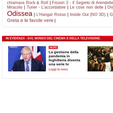
chiamava Rock & Roll
|
Frozen 2 - Il Segreto di Arendell
Miracolo
|
Tuner - L'accordatore
|
Le cose non dette
|
Di
Odissea
|
L'Hangar Rosso
|
Inside Out (NO 3D)
|
G
Greta e le favole vere
|
IN EVIDENZA - DAL MONDO DEL CINEMA E DELLA TELEVISIONE.
NEWS
La gestione della
pandemia in
Inghilterra diventa
una serie tv
Leggi la news