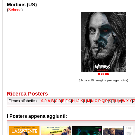
Morbius (US)
(
Scheda
)
(clicca sull'immagine per ingrandirla)
Ricerca Posters
Elenco alfabetico:
0-9
|
A
|
B
|
C
|
D
|
E
|
F
|
G
|
H
|
I
|
J
|
K
|
L
|
M
|
N
|
O
|
P
|
Q
|
R
|
S
|
T
|
U
|
V
|
W
|
X
|
Y
|
Z
I Posters appena aggiunti: